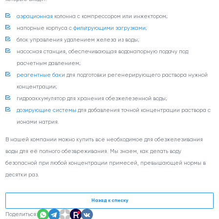
аэрационная
колонна с компрессором или инжектором;
напорные корпуса с
фильтрующими загрузками
;
блок управления удалением железа из воды;
насосная станция, обеспечивающая водонапорную подачу под
расчетным давлением;
реагентные баки
для подготовки регенерирующего раствора нужной
концентрации;
гидроаккумулятор для хранения обезжелезенной воды;
дозирующие системы
для добавления точной концентрации раствора с
ионами натрия.
В нашей компании можно купить все необходимое для обезжелезивания
воды для её полного обезвреживания. Мы знаем, как делать воду
безопасной при любой концентрации примесей, превышающей нормы в
десятки раз.
Назад к списку
Поделиться: