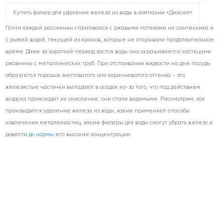
Купить фильтр для удаления железа из воды в компании «Диасел»
Почти каждый россиянин сталкивался с ржавыми потеками на сантехнике и
с рыжей водой, текущей из кранов, которые не открывали продолжительное
время. Даже за короткий период застоя воды она окрашивается частицами
ржавчины с металлических труб. При отстаивании жидкости на дне посуды
образуется порошок желтоватого или коричневатого оттенка - это
железистые частички выпадают в осадок из-за того, что под действием
воздуха происходит их окисление: они стали видимыми. Рассмотрим, как
производится удаление железа из воды, какие применяют способы
извлечения металлочастиц, какие фильтры для воды смогут убрать железо и
довести
до нормы
его высокие концентрации.