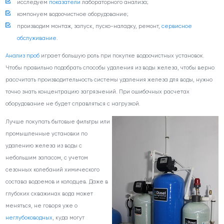
исследуем
показатели
лабораторного анализа;
компонуем водоочистное оборудование;
производим монтаж, запуск, пуско-наладку, ремонт,
сервисное
обслуживание
.
Анализ проб
играет большую роль при покупке водоочистных установок.
Чтобы правильно подобрать способы удаления из воды железа, чтобы верно
рассчитать производительность системы удаления железа для воды, нужно
точно знать концентрацию загрязнений. При ошибочных расчетах
оборудование не будет справляться с нагрузкой.
Лучше покупать
бытовые фильтры или
промышленные установки по
удалению железа из воды с
небольшим запасом, с учетом
сезонных колебаний химического
состава водоемов и колодцев. Даже в
глубоких скважинах вода может
меняться, не говоря уже о
неглубоководных
, куда могут