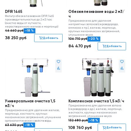
DFIR 1465
Обезжелезивание воды 2 м3/
Фильтр обезжелезивания DFIR 1465
ч
производительностью до 2 м3/час
Предназначена для удаления
(очистка воды от мутности,
неприятных запахов (сероводорода,
нерастворенного железа и марганца)
аммиака и пр.), железа, марганца,
46 660
руб
-18 %
крупных механических загрязнений,
улучшение вкуса.
38 250
руб
Добавить
106 710
руб
-20 %
84 470
руб
Добавить
Универсальная очистка 1,5
Комплексная очистка 1,5 м3/ч
м3/ч
Предназначена для удаления запаха
(сероводород и др.), железа, марганца,
Предназначена для удаления железа,
жесткости, крупных механических
марганца, жесткости, крупных
загрязнений, улучшение вкуса.
механических загрязнений, улучшение
132 680
руб
-18 %
органолептических свойств воды.
63 630
руб
-18 %
108 760
руб
Добавить