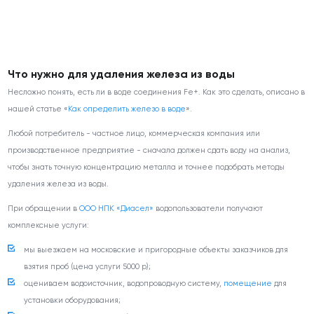
Что нужно для удаления железа из воды
Несложно понять, есть ли в воде соединения Fe+. Как это сделать, описано в
нашей статье «
Как определить железо в воде
».
Любой потребитель - частное лицо, коммерческая компания или
производственное предприятие - сначала должен сдать воду на анализ,
чтобы знать точную концентрацию металла и точнее подобрать методы
удаления железа из воды.
При обращении в
ООО НПК «Диасел»
водопользователи получают
комплексные услуги:
мы выезжаем на московские и пригородные объекты заказчиков для
взятия проб (цена услуги 5000 р);
оцениваем водоисточник, водопроводную систему,
помещение
для
установки оборудования;