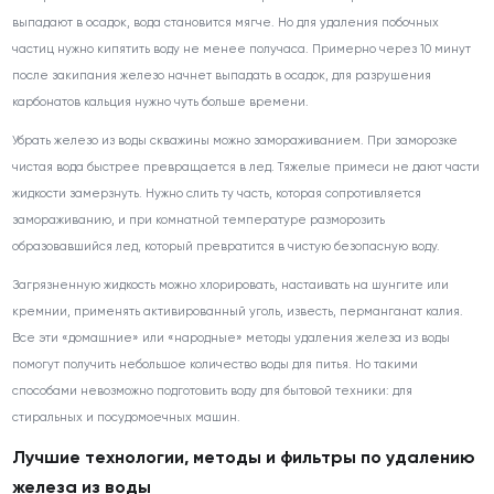
выпадают в осадок, вода становится мягче. Но для удаления побочных
частиц нужно кипятить воду не менее получаса. Примерно через 10 минут
после закипания железо начнет выпадать в осадок, для разрушения
карбонатов кальция нужно чуть больше времени.
Убрать железо из воды скважины можно замораживанием. При заморозке
чистая вода быстрее превращается в лед. Тяжелые примеси не дают части
жидкости замерзнуть. Нужно слить ту часть, которая сопротивляется
замораживанию, и при комнатной температуре разморозить
образовавшийся лед, который превратится в чистую безопасную воду.
Загрязненную жидкость можно хлорировать, настаивать на шунгите или
кремнии, применять активированный уголь, известь, перманганат калия.
Все эти «домашние» или «народные» методы удаления железа из воды
помогут получить небольшое количество воды для питья. Но такими
способами невозможно подготовить воду для бытовой техники: для
стиральных и посудомоечных машин.
Лучшие технологии, методы и фильтры по удалению
железа из воды