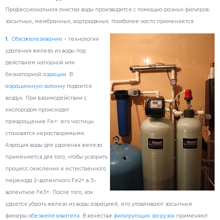
Профессиональная очистка воды производится с помощью разных фильтров:
засыпных, мембранных, картриджных. Наиболее часто применяется:
Обезжелезивание
- технология
удаления железа из воды под
действием напорной или
безнапорной
аэрации
. В
аэрационную колонну
подается
воздух. При взаимодействии с
кислородом происходит
превращение Fe+: его частицы
становятся нерастворимыми.
Аэрация воды для удаления железа
применяется для того, чтобы ускорить
процесс окисления и естественного
перехода 2-валентного Fe
2+
в 3-
валентное Fe
3+
. После того, как
удается убрать железо из воды аэрацией, его улавливают засыпные
фильтры
обезжелезивателя
. В качестве
фильтрующих загрузок
применяют