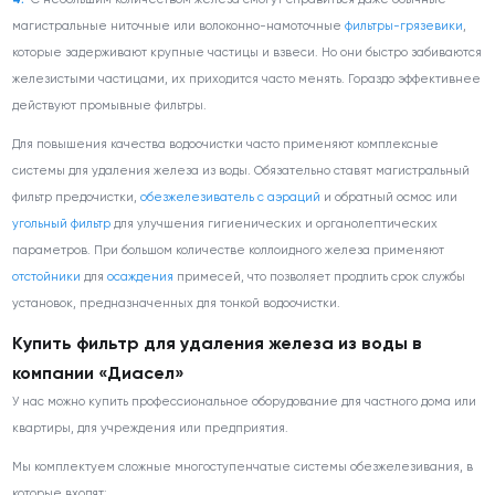
магистральные ниточные или волоконно-намоточные
фильтры-грязевики
,
которые задерживают крупные частицы и взвеси. Но они быстро забиваются
железистыми частицами, их приходится часто менять. Гораздо эффективнее
действуют промывные фильтры.
Для повышения качества водоочистки часто применяют комплексные
системы для удаления железа из воды. Обязательно ставят магистральный
фильтр предочистки,
обезжелезиватель с аэраций
и обратный осмос или
угольный фильтр
для улучшения гигиенических и органолептических
параметров. При большом количестве коллоидного железа применяют
отстойники
для
осаждения
примесей, что позволяет продлить срок службы
установок, предназначенных для тонкой водоочистки.
Купить фильтр для удаления железа из воды в
компании «Диасел»
У нас можно купить профессиональное оборудование для частного дома или
квартиры, для учреждения или предприятия.
Мы комплектуем сложные многоступенчатые системы обезжелезивания, в
которые входят: