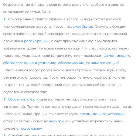
безреагентные фильтры, в роли которых выступают сорбенты и фильтры
смешанного действия (ФСД).
Ионообменные фильтры удаления железа из воды состоят из смеси
многофункциональных гранулированных
смол Экотар
/Экомикс с большим
сроком действия, который многократно продлевается за счет регулярной
промывки и
регенерации
. За счет применения смол производится
эффективное удаление ионов железа из воды. Попутно смола захватывает
марганец, улавливает соли кальция и магния - производит:
деманганацию
,
обезжелезивание и умягчение
(
обессоливание
,
деминерализацию
).
Накопившийся осадок регулярно смывают обратным потоком воды. Смолу
регенерируют (восстанавливают её водоочистную способность) ионами
натрия - технической поваренной соли, раствор которой дозированно
подается из солевого бака.
Обратный осмос
- один из лучших методов очистки от всех типов
загрязнений. Применяется, если нужно удалить соли железа из воды при их
небольшой концентрации. Мы скомплектуем
промышленные установки
,
соберем бытовой осмос на
весь дом
или установим водоочистной мини-
комплекс
под раковину
.
С небольшим количеством железа смогут справиться даже обычные