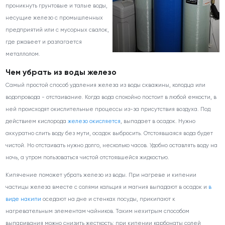
проникнуть грунтовые и талые воды,
несущие железо с промышленных
предприятий или с мусорных свалок,
где ржавеет и разлагается
металлолом.
Чем убрать из воды железо
Самый простой способ удаления железа из воды скважины, колодца или
водопровода - отстаивание. Когда вода спокойно постоит в любой емкости, в
ней происходят окислительные процессы из-за присутствия воздуха. Под
действием кислорода
железо окисляется
, выпадает в осадок. Нужно
аккуратно слить воду без мути, осадок выбросить. Отстоявшаяся вода будет
чистой. Но отстаивать нужно долго, несколько часов. Удобно оставлять воду на
ночь, а утром пользоваться чистой отстоявшейся жидкостью.
Кипячение поможет убрать железо из воды. При нагреве и кипении
частицы железа вместе с солями кальция и магния выпадают в осадок и
в
виде накипи
оседают на дне и стенках посуды, прикипают к
нагревательным элементам чайников. Таким нехитрым способом
выпаривания можно снизить жесткость: при кипении карбонаты солей