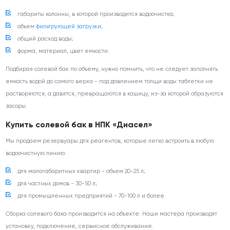
габариты колонны, в которой производится водоочистка;
объем
фильтрующей загрузки
;
общий расход воды;
форма, материал, цвет емкости.
Подбирая солевой бак по объему, нужно помнить, что не следует заполнять
емкость водой до самого верха - под давлением толщи воды таблетки не
растворяются, а давятся, превращаются в кашицу, из-за которой образуются
засоры.
Купить солевой бак в НПК «Диасел»
Мы продаем резервуары для реагентов, которые легко встроить в любую
водоочистную линию:
для малогабаритных квартир - объем 20-25 л;
для частных домов - 30-50 л;
для промышленных предприятий - 70-100 л и более.
Сборка солевого бака производится на объекте. Наши мастера производят
установку, подключение, сервисное обслуживание.