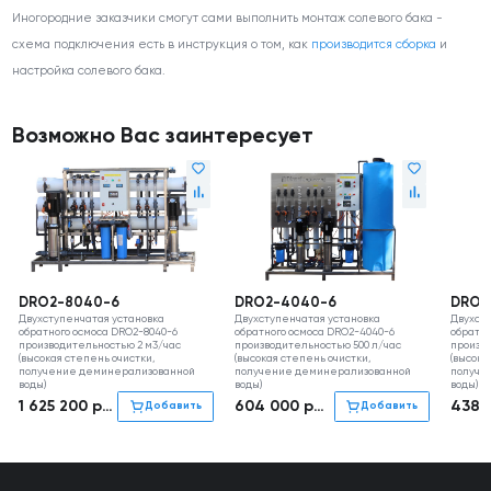
Иногородние заказчики смогут сами выполнить монтаж солевого бака -
схема подключения есть в инструкция о том, как
производится сборка
и
настройка солевого бака.
Возможно Вас заинтересует
DRO2-8040-6
DRO2-4040-6
DRO2
Двухступенчатая установка
Двухступенчатая установка
Двухст
обратного осмоса DRO2-8040-6
обратного осмоса DRO2-4040-6
обратно
производительностью 2 м3/час
производительностью 500 л/час
произв
(высокая степень очистки,
(высокая степень очистки,
(высока
получение деминерализованной
получение деминерализованной
получе
воды)
воды)
воды)
1 625 200
руб
604 000
руб
438 
Добавить
Добавить