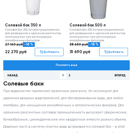
Солевой бак 350 л
Солевой бак 500 л
Солевой бак 350 литров предназначен
Солевой бак 500 литров предназначен
для разведения и хранения реагентов,
для разведения и хранения реагентов,
используемых при регенерации
используемых при регенерации
ионообменных фильтров
ионообменных фильтров
27 160
руб
-18 %
38 650
руб
-18 %
22 270
руб
31 690
руб
Добавить
Добавить
Показать еще
НАЗАД
1
2
ВПЕРЕД
Солевые баки
При водоочистке применяют различные реагенты. Их используют для
удаления вредных водопримесей, для обеззараживания воды, для мойки
мембран, для насыщения ионообменных и каталитических фильтров. Для
хранения реагентных составов промышленность выпускает сферические,
бочкообразные, цилиндрические или квадратные емкости разного объема.
Довольно часто в систему очистки воды встраивается солевой бак - в этой