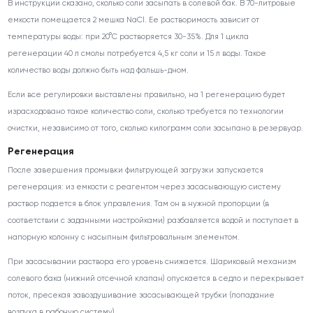
В инструкции сказано, сколько соли засыпать в солевой бак. В 70-литровые
емкости помещается 2 мешка NaCl. Ее растворимость зависит от
температуры воды: при 20°С растворяется 30-35%. Для 1 цикла
регенерации 40 л смолы потребуется 4,5 кг соли и 15 л воды. Такое
количество воды должно быть над фальшь-дном.
Если все регулировки выставлены правильно, на 1 регенерацию будет
израсходовано такое количество соли, сколько требуется по технологии
очистки, независимо от того, сколько килограмм соли засыпано в резервуар.
Регенерация
После завершения промывки фильтрующей загрузки запускается
регенерация: из емкости с реагентом через засасывающую систему
раствор подается в блок управления. Там он в нужной пропорции (в
соответствии с заданными настройками) разбавляется водой и поступает в
напорную колонну с насыпным фильтровальным элементом.
При засасывании раствора его уровень снижается. Шариковый механизм
солевого бака (нижний отсечной клапан) опускается в седло и перекрывает
поток, пресекая завоздушивание засасывающей трубки (попадание
воздуха в рабочую систему).