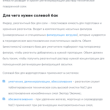
емкости разводят и хранят регенерирующий раствор технической
поваренной соли.
Для чего нужен солевой бак
Фидер, реагентный бак для соли - пластиковая емкость для подготовки и
хранения реагентов. Входит в комплектацию насыпных фильтров
(универсальных и специальных
фильтрующих загрузок
), которые нуждаются
в периодическом восстановлении очистительных свойств. Объем
(вместимость) солевого бака для умягчителя подбирают под типоразмер
фильтра, чтобы реагенты добавлялись в нужной пропорции. Объем должен
быть таким, чтобы получить реагентный раствор нужной концентрации для
полноценной регенерации фильтрующей засыпки.
Солевой бак для водоподготовки применяют в системах:
умягчения
,
деминерализации
,
обессоливания
- реагентом служит
таблетированная техническая соль высокой очистки NaCl для
восстановления ионообменных смол Экотар/Экомикс;
обезжелезивания
- при удалении железа, марганца и сероводорода
NaCl применяют при регенерации многокомпонентных смол;