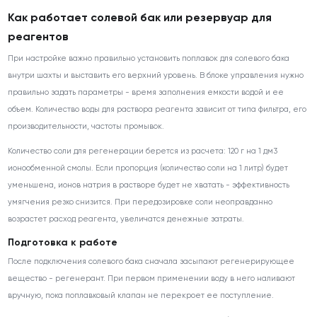
Как работает солевой бак или резервуар для
реагентов
При настройке важно правильно установить поплавок для солевого бака
внутри шахты и выставить его верхний уровень. В блоке управления нужно
правильно задать параметры - время заполнения емкости водой и ее
объем. Количество воды для раствора реагента зависит от типа фильтра, его
производительности, частоты промывок.
Количество соли для регенерации берется из расчета: 120 г на 1 дм3
ионообменной смолы. Если пропорция (количество соли на 1 литр) будет
уменьшена, ионов натрия в растворе будет не хватать - эффективность
умягчения резко снизится. При передозировке соли неоправданно
возрастет расход реагента, увеличатся денежные затраты.
Подготовка к работе
После подключения солевого бака сначала засыпают регенерирующее
вещество - регенерант. При первом применении воду в него наливают
вручную, пока поплавковый клапан не перекроет ее поступление.