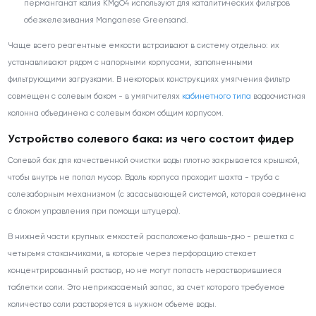
перманганат калия KMgO4 используют для каталитических фильтров
обезжелезивания Manganese Greensand.
Чаще всего реагентные емкости встраивают в систему отдельно: их
устанавливают рядом с напорными корпусами, заполненными
фильтрующими загрузками. В некоторых конструкциях умягчения фильтр
совмещен с солевым баком - в умягчителях
кабинетного типа
водоочистная
колонна объединена с солевым баком общим корпусом.
Устройство солевого бака: из чего состоит фидер
Солевой бак для качественной очистки воды плотно закрывается крышкой,
чтобы внутрь не попал мусор. Вдоль корпуса проходит шахта - труба с
солезаборным механизмом (с засасывающей системой, которая соединена
с блоком управления при помощи штуцера).
В нижней части крупных емкостей расположено фальшь-дно - решетка с
четырьмя стаканчиками, в которые через перфорацию стекает
концентрированный раствор, но не могут попасть нерастворившиеся
таблетки соли. Это неприкасаемый запас, за счет которого требуемое
количество соли растворяется в нужном объеме воды.