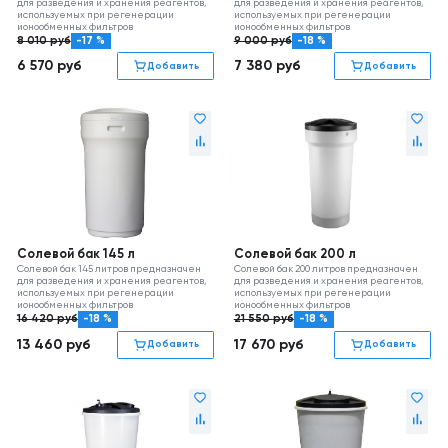
для разведения и хранения реагентов,
для разведения и хранения реагентов,
используемых при регенерации
используемых при регенерации
ионообменных фильтров
ионообменных фильтров
8 010
руб
-17 %
9 000
руб
-18 %
6 570
руб
7 380
руб
Добавить
Добавить
Солевой бак 145 л
Солевой бак 200 л
Солевой бак 145 литров предназначен
Солевой бак 200 литров предназначен
для разведения и хранения реагентов,
для разведения и хранения реагентов,
используемых при регенерации
используемых при регенерации
ионообменных фильтров
ионообменных фильтров
16 420
руб
-18 %
21 550
руб
-18 %
13 460
руб
17 670
руб
Добавить
Добавить