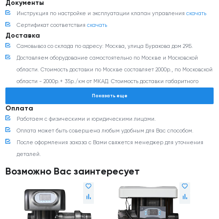
Энергопотребление - 36 Вт
Документы
Инструкция по настройке и эксплуатации клапан управления
скачать
Электропитание - 220В, 50 Гц
Сертификат соответствия
скачать
Доставка
Самовывоз со склада по адресу: Москва, улица Буракова дом 29Б.
Доставляем оборудование самостоятельно по Москве и Московской
области. Стоимость доставки по Москве составляет 2000р., по Московской
области - 2000р.+ 35р./км от МКАД. Стоимость доставки габаритного
оборудования (более 350 кг и/или 0,8 м3) согласовывается с
Показать еще
менеджером дополнительно.
Оплата
Доставка оборудования транспортными компаниями: Деловые линии,
Работаем с физическими и юридическими лицами.
ПЭК, CDEK и любыми другими ТК (по согласованию). Стоимость доставки
Оплата может быть совершена любым удобным для Вас способом.
можно рассчитать на сайте транспортной компании. Доставка до
После оформления заказа с Вами свяжется менеджер для уточнения
терминала транспортной компании в г. Москве негабаритного
деталей.
оборудования (менее 350 кг и/или 0,8 м3) осуществляется бесплатно.
Возможно Вас заинтересует