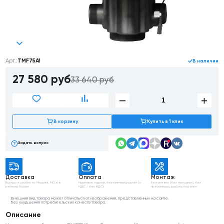
Арт.:
TMF75А1
В наличии
27 580
руб
33 640 руб
В корзину
Купить в 1 клик
Задать вопрос
Доставка
Оплата
Монтаж
Быстро и удобно
по Москве, МО
и в
Наличные, картой,
безналичный расчёт
(с
Ежедневно (без выходных),
без
регионы России
НДС / без НДС)
предоплаты, работы
под ключ
Внешний вид товара может отличаться от изображений, представленных на сайте.
Без ухудшения потребительских качеств товара.
Описание