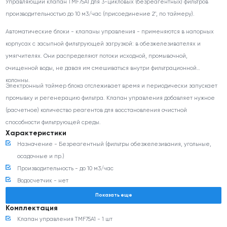
Управляющий клапан TMF75А1 для 3-цикловых (безреагентных) фильтров
производительностью до 10 м3/час (присоединение 2", по таймеру).
Автоматические блоки - клапаны управления - применяются в напорных
корпусах с засыпной фильтрующей загрузкой: в обезжелезивателях и
умягчителях. Они распределяют потоки исходной, промывочной,
очищенной воды, не давая им смешиваться внутри фильтрационной
колонны.
Электронный таймер блока отслеживает время и периодически запускает
промывку и регенерацию фильтра. Клапан управления добавляет нужное
(расчетное) количество реагентов для восстановления очистной
способности фильтрующей среды.
Характеристики
Назначение - Безреагентный (фильтры обезжелезивания, угольные,
осадочные и пр.)
Производительность - до 10 м
3
/час
Водосчетчик - нет
Диаметр водоподъемной трубки - 50 мм
Показать еще
Присоединение вход/выход/дренаж - 2" / 2" / 2"
Комплектация
Диаметр посадочной резьбы - 4"
Клапан управления TMF75А1 - 1 шт