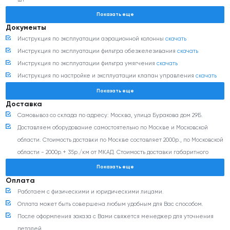
Давление исходной воды, бар - от 3 до 6
Фильтр умягчения DFD 1054 с клапаном управления TMF116Q3 - 1 шт
Показать еще
Фильтр ВВ10" с угольным картриджем - 1 шт
Документы
Инструкция по эксплуатации аэрационной колонны
скачать
Инструкция по эксплуатации фильтра обезжелезивания
скачать
Инструкция по эксплуатации фильтра умягчения
скачать
Инструкция по настройке и эксплуатации клапан управления
скачать
Инструкция на фильтр дисковый
скачать
Показать еще
Инструкция по эксплуатации фильтра патронного
скачать
Доставка
Декларация соответствия
скачать
Самовывоз со склада по адресу: Москва, улица Буракова дом 29Б.
Сертификат соответствия
скачать
Доставляем оборудование самостоятельно по Москве и Московской
Санитарно-эпидемиологическое и гигиеническое заключение
скачать
области. Стоимость доставки по Москве составляет 2000р., по Московской
области - 2000р.+ 35р./км от МКАД. Стоимость доставки габаритного
оборудования (более 350 кг и/или 0,8 м3) согласовывается с
Показать еще
менеджером дополнительно.
Оплата
Доставка оборудования транспортными компаниями: Деловые линии,
Работаем с физическими и юридическими лицами.
ПЭК, CDEK и любыми другими ТК (по согласованию). Стоимость доставки
Оплата может быть совершена любым удобным для Вас способом.
можно рассчитать на сайте транспортной компании. Доставка до
После оформления заказа с Вами свяжется менеджер для уточнения
терминала транспортной компании в г. Москве негабаритного
деталей.