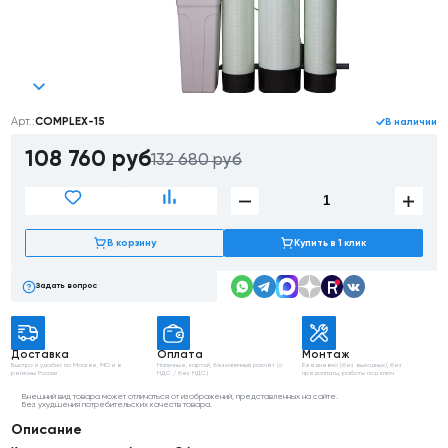
Арт.:
COMPLEX-15
В наличии
108 760
руб
132 680 руб
В корзину
Купить в 1 клик
Задать вопрос
Доставка
Оплата
Монтаж
Быстро и удобно
по Москве, МО
и в
Наличные, картой,
безналичный расчёт
(с
Ежедневно (без выходных),
без
регионы России
НДС / без НДС)
предоплаты, работы
под ключ
Внешний вид товара может отличаться от изображений, представленных на сайте.
Без ухудшения потребительских качеств товара.
Описание