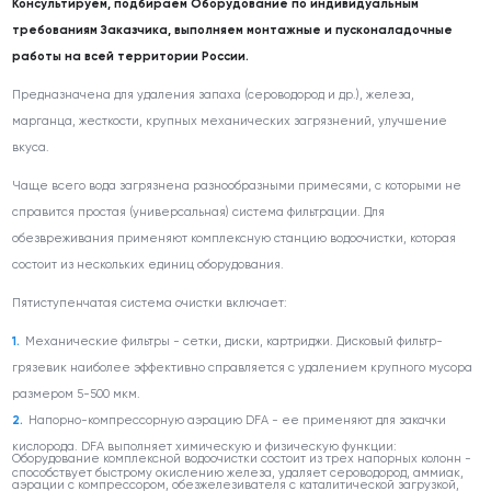
Консультируем, подбираем Оборудование по индивидуальным
требованиям Заказчика, выполняем монтажные и пусконаладочные
работы на всей территории России.
Предназначена для удаления запаха (сероводород и др.), железа,
марганца, жесткости, крупных механических загрязнений, улучшение
вкуса.
Чаще всего вода загрязнена разнообразными примесями, с которыми не
справится простая (универсальная) система фильтрации. Для
обезвреживания применяют комплексную станцию водоочистки, которая
состоит из нескольких единиц оборудования.
Пятиступенчатая система очистки включает:
Механические фильтры - сетки, диски, картриджи. Дисковый фильтр-
грязевик наиболее эффективно справляется с удалением крупного мусора
размером 5-500 мкм.
Напорно-компрессорную аэрацию DFA - ее применяют для закачки
кислорода. DFA выполняет химическую и физическую функции:
Оборудование комплексной водоочистки состоит из трех напорных колонн -
способствует быстрому окислению железа, удаляет сероводород, аммиак,
аэрации с компрессором, обезжелезивателя с каталитической загрузкой,