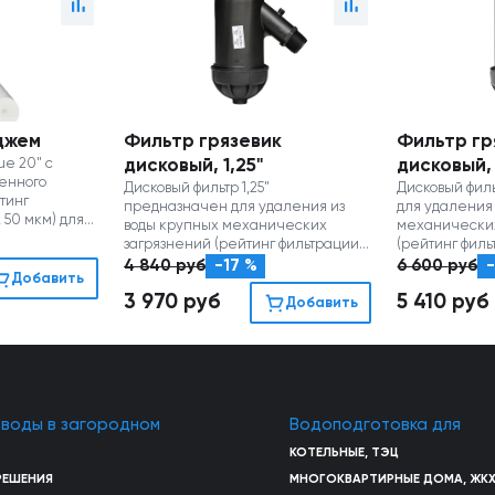
триджем
Фильтр грязевик
Фильтр гр
ue 20" с
дисковый, 1,25"
дисковый, 
енного
Дисковый фильтр 1,25"
Дисковый филь
тинг
предназначен для удаления из
для удаления
, 50 мкм) для
воды крупных механических
механических
ских
загрязнений (рейтинг фильтрации
(рейтинг филь
130 мкм, производительность до 10
производитель
4 840
руб
-17 %
6 600
руб
-
Добавить
м3/час)
3 970
руб
5 410
руб
Добавить
 воды в загородном
Водоподготовка для
КОТЕЛЬНЫЕ, ТЭЦ
РЕШЕНИЯ
МНОГОКВАРТИРНЫЕ ДОМА, ЖК