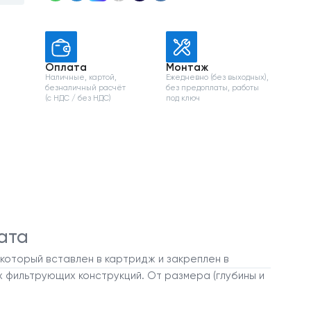
Оплата
Монтаж
Наличные, картой,
Ежедневно (без выходных),
безналичный расчёт
без предоплаты, работы
и
(с НДС / без НДС)
под ключ
ата
 который вставлен в картридж и закреплен в
ых фильтрующих конструкций. От размера (глубины и