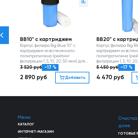
BB10" с картриджем
BB20" с кар
Корпус фильтра Big Blue 10" с
Корпус фильтра Big Bl
картриджем из вспененного
картриджем из вспен
полипропилена (рейтинг
полипропилена (рей
фильтрации 1, 5, 10, 20, 50 мкм) для
фильтрации 1, 5, 10, 20
удаления механических
удаления механиче
3 520
руб
-17 %
5 450
руб
-17 %
примесей
примесей
2 890
руб
4 470
руб
Добавить
Меню
Очистка
КАТАЛОГ
доме
ИНТЕРНЕТ-МАГАЗИН
ГОТОВЫЕ 