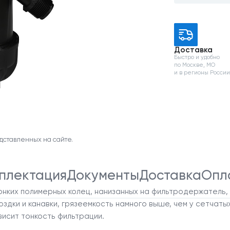
Доставка
Быстро и удобно
по Москве, МО
и в регионы Росси
дставленных на сайте.
плектация
Документы
Доставка
Опл
тонких полимерных колец, нанизанных на фильтродержатель,
оздки и канавки, грязеемкость намного выше, чем у сетчат
висит тонкость фильтрации.