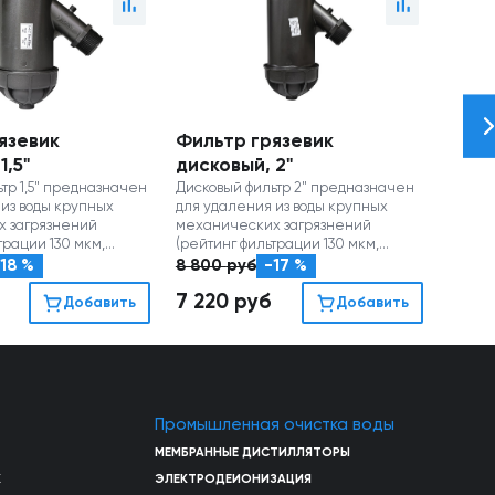
язевик
Фильтр грязевик
1,5"
дисковый, 2"
тр 1,5" предназначен
Дисковый фильтр 2" предназначен
 из воды крупных
для удаления из воды крупных
 загрязнений
механических загрязнений
трации 130 мкм,
(рейтинг фильтрации 130 мкм,
ность до 14 м3/час)
производительность до 20 м3/час)
18 %
8 800
руб
-17 %
7 220
руб
Добавить
Добавить
Промышленная очистка воды
МЕМБРАННЫЕ ДИСТИЛЛЯТОРЫ
Х
ЭЛЕКТРОДЕИОНИЗАЦИЯ