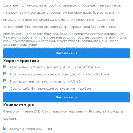
Загрязненная смола, на которой накапливаются осажденные примеси,
периодически промывается обратным напором воды. Все загрязнения
смываются в дренаж, смола взрыхляется и полностью очищается от
накоплений. Для восстановления её фильтровальной (ионообменной)
способности из солевого бака дозированно подается раствор поваренной
Режимами работы, очистки, регенерации управляет автоматический блок
соли, приготовленный из технического таблетированного NaCl. После
(клапан управления).
регенерации смоляных гранул вновь продолжается водоочистка.
Показать еще
Характеристики
Габаритные размеры фильтра ДхШхВ - 270х270х1520 мм
Габаритные размеры солевого бака ДхШхВ - 332х332х880 мм
Производительность максимальная - 1,5 м3/ч
Срок службы фильтрующей загрузки, лет - до 5 лет
Количество соли на регенерацию - 3,2 кг
Показать еще
Частота регенераций (при Ж = 7) - 5,7 м3
Комплектация
Количество воды, сбрасываемой в дренаж минимально - 170 литров
Фильтр умягчения DFD 1054 с клапаном управления Runxin, по расходу, в
Безопасно для септика - Да
составе:
Присоединительный размер - 1 “
Корпус фильтра 1054 - 1 шт
Электропитание, потребляемая мощность - 220В / 16 Вт