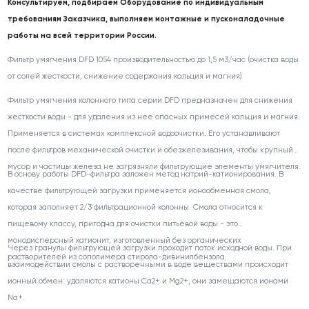
Консультируем, подбираем Оборудование по индивидуальным
требованиям Заказчика, выполняем монтажные и пусконаладочные
работы на всей территории России.
Фильтр умягчения DFD 1054 производительностью до 1,5 м3/час (очистка воды
от солей жесткости, снижение содержания кальция и магния)
Фильтр умягчения колонного типа серии DFD предназначен для снижения
жесткости воды - для удаления из нее опасных примесей кальция и магния.
Применяется в системах комплексной водоочистки. Его устанавливают
после фильтров механической очистки и обезжелезивания, чтобы крупный
мусор и частицы железа не загрязняли фильтрующие элементы умягчителя.
В основу работы DFD-фильтра заложен метод натрий-катионирования. В
качестве фильтрующей загрузки применяется ионообменная смола,
которая заполняет 2/3 фильтрационной колонны. Смола относится к
пищевому классу, пригодна для очистки питьевой воды - это
монодисперсный катионит, изготовленный без органических
Через гранулы фильтрующей загрузки проходит поток исходной воды. При
растворителей из сополимера стирола-дивинилбензола.
взаимодействии смолы с растворенными в воде веществами происходит
ионный обмен: удаляются катионы Ca2+ и Mg2+, они замещаются ионами
Na+.