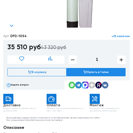
Арт.:
DFD-1054
В наличии
35 510
руб
43 320 руб
В корзину
Купить в 1 клик
Задать вопрос
Доставка
Оплата
Монтаж
Быстро и удобно
по Москве, МО
и в
Наличные, картой,
безналичный расчёт
(с
Ежедневно (без выходных),
без
регионы России
НДС / без НДС)
предоплаты, работы
под ключ
Внешний вид товара может отличаться от изображений, представленных на сайте.
Без ухудшения потребительских качеств товара.
Описание