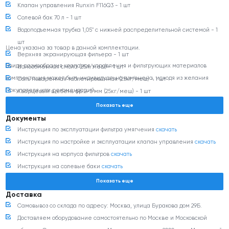
Клапан управления Runxin F116Q3 - 1 шт
Давление исходной воды, бар - от 3 до 6
Солевой бак 70 л - 1 шт
Водоподъемная трубка 1,05" с нижней распределительной системой - 1
шт
Цена указана за товар в данной комплектации.
Верхняя экранирующая фильера - 1 шт
Ввиду разнообразия клапанов управления и фильтрующих материалов
Ионообменная смола (25л/меш) - 1 шт
комплектация может быть индивидуально изменена, исходя из желания
Соль поваренная таблетированная (25кг/меш) - 1 шт
Покупателя или рекомендаций.
Кварцевый щебень фр.2-5 мм (25кг/меш) - 1 шт
Показать еще
Документы
Инструкция по эксплуатации фильтра умягчения
скачать
Инструкция по настройке и эксплуатации клапан управления
скачать
Инструкция на корпуса фильтров
скачать
Инструкция на солевые баки
скачать
Инструкция на ионообменную смолу
скачать
Показать еще
Инструкция на соль таблетированную
скачать
Доставка
Инструкция на кварцевый щебень фр.2-5 мм
скачать
Самовывоз со склада по адресу: Москва, улица Буракова дом 29Б.
Декларация соответствия
скачать
Доставляем оборудование самостоятельно по Москве и Московской
Сертификат соответствия
скачать