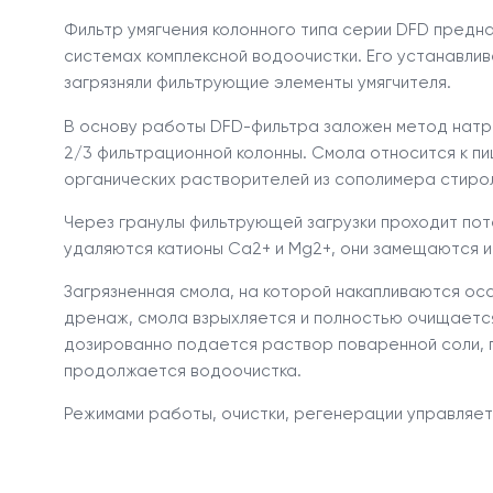
Фильтр умягчения колонного типа серии DFD предна
системах комплексной водоочистки. Его устанавлив
загрязняли фильтрующие элементы умягчителя.
В основу работы DFD-фильтра заложен метод натри
2/3 фильтрационной колонны. Смола относится к пи
органических растворителей из сополимера стиро
Через гранулы фильтрующей загрузки проходит пот
удаляются катионы Ca2+ и Mg2+, они замещаются и
Загрязненная смола, на которой накапливаются о
дренаж, смола взрыхляется и полностью очищается
дозированно подается раствор поваренной соли, п
продолжается водоочистка.
Режимами работы, очистки, регенерации управляет 