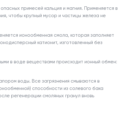
 опасных примесей кальция и магния. Применяется в
ия, чтобы крупный мусор и частицы железа не
еняется ионообменная смола, которая заполняет
монодисперсный катионит, изготовленный без
ными в воде веществами происходит ионный обмен:
апором воды. Все загрязнения смываются в
ионообменной) способности из солевого бака
осле регенерации смоляных гранул вновь