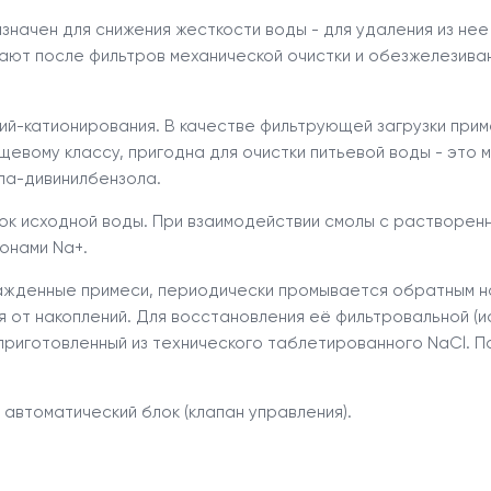
значен для снижения жесткости воды - для удаления из нее
ают после фильтров механической очистки и обезжелезиван
й-катионирования. В качестве фильтрующей загрузки прим
щевому классу, пригодна для очистки питьевой воды - это 
ла-дивинилбензола.
ок исходной воды. При взаимодействии смолы с растворен
онами Na+.
сажденные примеси, периодически промывается обратным н
 от накоплений. Для восстановления её фильтровальной (
риготовленный из технического таблетированного NaCl. П
автоматический блок (клапан управления).