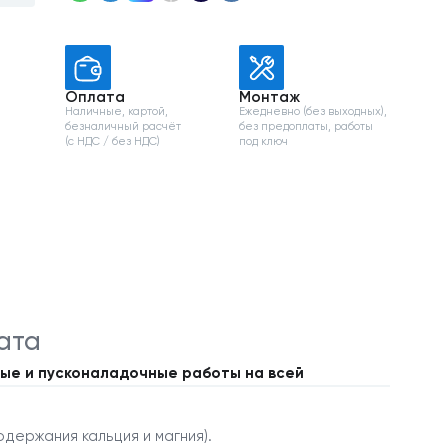
Оплата
Монтаж
Наличные, картой,
Ежедневно (без выходных),
безналичный расчёт
без предоплаты, работы
и
(с НДС / без НДС)
под ключ
ата
ые и пусконаладочные работы на всей
держания кальция и магния).