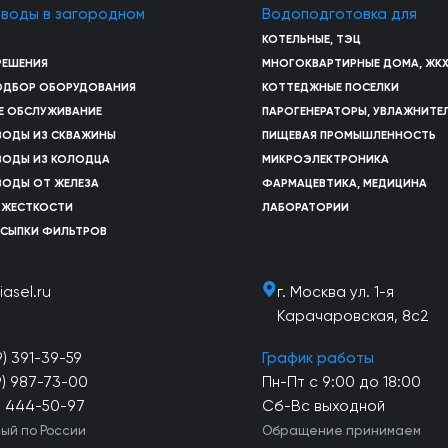
 воды в загородном
Водоподготовка для
КОТЕЛЬНЫЕ, ТЭЦ
РЕШЕНИЯ
МНОГОКВАРТИРНЫЕ ДОМА, ЖК
ПОДБОР ОБОРУДОВАНИЯ
КОТТЕДЖНЫЕ ПОСЕЛКИ
Е ОБСЛУЖИВАНИЕ
ПАРОГЕНЕРАТОРЫ, УВЛАЖНИТЕ
ВОДЫ ИЗ СКВАЖИНЫ
ПИЩЕВАЯ ПРОМЫШЛЕННОСТЬ
ВОДЫ ИЗ КОЛОДЦА
МИКРОЭЛЕКТРОНИКА
ВОДЫ ОТ ЖЕЛЕЗА
ФАРМАЦЕВТИКА, МЕДИЦИНА
 ЖЕСТКОСТИ
ЛАБОРАТОРИИ
АСЫПКИ ФИЛЬТРОВ
iasel.ru
г. Москва ул. 1-я
Карачаровская, 8с2
9) 391-39-59
График работы
9) 987-73-00
Пн-Пт с 9:00 до 18:00
) 444-50-97
Сб-Вс выходной
ый по России
Обращение принимаем