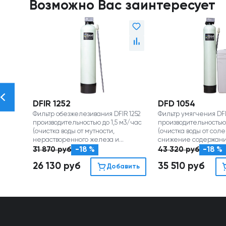
Возможно Вас заинтересует
DFIR 1252
DFD 1054
Фильтр обезжелезивания DFIR 1252
Фильтр умягчения DF
производительностью до 1,5 м3/час
производительностью 
(очистка воды от мутности,
(очистка воды от соле
нерастворенного железа и
снижение содержани
марганца)
магния)
31 870
руб
-18 %
43 320
руб
-18 %
26 130
руб
35 510
руб
Добавить