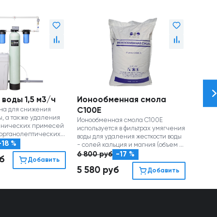
 воды 1,5 м3/ч
Ионообменная смола
Соль
на для снижения
C100E
Соль 
ы, а также удаления
исполь
Ионообменная смола C100E
анических примесей
для р
используется в фильтрах умягчения
 органолептических
ионооб
воды для удаления жесткости воды
-18 %
1 110
- солей кальция и магния (объем 25
л)
6 800
руб
-17 %
б
910
Добавить
5 580
руб
Добавить