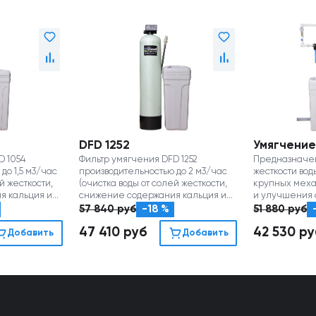
DFD 1252
Умягчение
D 1054
Фильтр умягчения DFD 1252
Предназначе
до 1,5 м3/час
производительностью до 2 м3/час
жесткости вод
й жесткости,
(очистка воды от солей жесткости,
крупных мех
я кальция и
снижение содержания кальция и
и улучшения
магния)
свойств воды.
57 840
руб
-18 %
51 880
руб
47 410
руб
42 530
ру
Добавить
Добавить