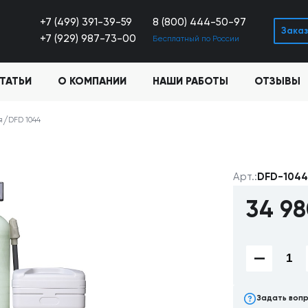
+7 (499) 391-39-59
8 (800) 444-50-97
Заказ
+7 (929) 987-73-00
Бесплатный по России
ТАТЬИ
О КОМПАНИИ
НАШИ РАБОТЫ
ОТЗЫВЫ
я
DFD 1044
Арт.:
DFD-104
34 9
Задать воп