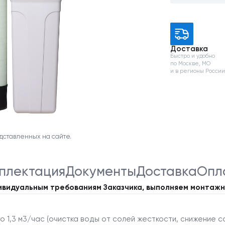
Доставка
Быстро и удобно
по Москве, МО
и в регионы Росси
дставленных на сайте.
плектация
Документы
Доставка
Опл
ивидуальным требованиям Заказчика, выполняем монтажн
1,3 м3/час (очистка воды от солей жесткости, снижение со