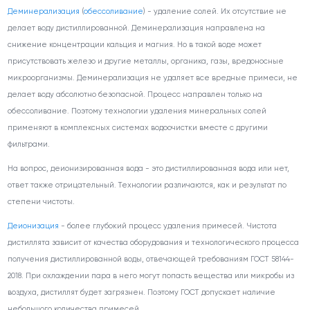
Деминерализация
(
обессоливание
) - удаление солей. Их отсутствие не
делает воду дистиллированной. Деминерализация направлена на
снижение концентрации кальция и магния. Но в такой воде может
присутствовать железо и другие металлы, органика, газы, вредоносные
микроорганизмы. Деминерализация не удаляет все вредные примеси, не
делает воду абсолютно безопасной. Процесс направлен только на
обессоливание. Поэтому технологии удаления минеральных солей
применяют в комплексных системах водоочистки вместе с другими
фильтрами.
На вопрос, деионизированная вода - это дистиллированная вода или нет,
ответ также отрицательный. Технологии различаются, как и результат по
степени чистоты.
Деионизация
- более глубокий процесс удаления примесей. Чистота
дистиллята зависит от качества оборудования и технологического процесса
получения дистиллированной воды, отвечающей требованиям ГОСТ 58144-
2018. При охлаждении пара в него могут попасть вещества или микробы из
воздуха, дистиллят будет загрязнен. Поэтому ГОСТ допускает наличие
небольшого количества примесей.