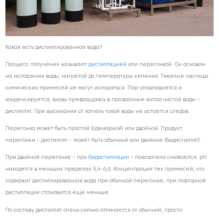
Какая есть дистиллированная вода?
Процесс получения называют
дистилляцией
или перегонкой. Он основан
на испарении воды, нагретой до температуры кипения. Тяжелые частицы
химических примесей не могут испаряться. Пар улавливается и
конденсируется, вновь превращаясь в прозрачные капли чистой воды -
дистиллят. При высыхании от капель такой воды не остается следов.
Перегонка может быть простой (одинарной) или двойной. Продукт
перегонки - дистиллят - может быть обычный или двойной (бидистиллят).
При двойной перегонке - при
бидистилляции
- показатели снижаются: pH
находится в меньших пределах 5,4-6,6. Концентрация тех примесей, что
содержит дистиллированная вода при обычной перегонке, при повторной
дистилляции становится ещё меньше.
По составу дистиллят очень сильно отличается от обычной, просто