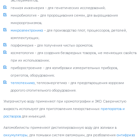
экспериментов;
генная инженерия - для генетических исследований;
микробиология - для проращивания семян, для выращивания
микроорганизмов;
микроэлектроника
- для производства плат, процессоров, деталей,
комплектующих;
парфюмерия - для получения чистых ароматов;
косметология - для создания безвредных товаров, не меняющих свойств
при их использовании;
приборостроение - для калибровки измерительных приборов,
агрегатов, оборудования;
теплотехника
, теплоэнергетика - для предотвращения коррозии
дорогого отопительного оборудования.
Ультрачистую воду применяют при хроматографии и ЭКО. Сверхчистую
жидкость используют для приготовления лекарственных
препаратов и
растворов
для инъекций.
Автомобилисты применяют дистиллированную воду для заливки в
аккумуляторы
, для помывки систем автомашин, для разбавления
антифриза