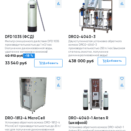
DFD 1035 (ФСД)
DRO2-4040-3
Фильтр смешанного действия DFD 1035
Двухступенчатая установка обратного
производительностью до 1 м3/час
осмоса DRO2-4040-3
(получение деионизованной воды,
производительностью 250 л/час (высокая
удаление катионов и анионов)
степень очистки, получение
деминерализованной воды)
40 910
руб
-18 %
438 000
руб
Добавить
33 540
руб
Добавить
DRO-1812-4 MicroCell
DRO-4040-1 Anten R
Установка обратного осмоса DRO-1812-4
(шкафной)
MicroCell производительностью до 20 л/
Установка обратного осмоса DRO-4040-1
час для получения деионизованной
Anten R (шкафной) производительностью