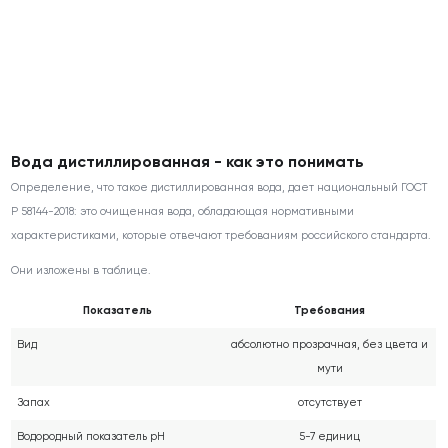
Вода дистиллированная - как это понимать
Определение, что такое дистиллированная вода, дает национальный ГОСТ
Р 58144-2018: это очищенная вода, обладающая нормативными
характеристиками, которые отвечают требованиям российского стандарта.
Они изложены в таблице.
Показатель
Требования
Вид
абсолютно прозрачная, без цвета и
мути
Запах
отсутствует
Водородный показатель pH
5-7 единиц