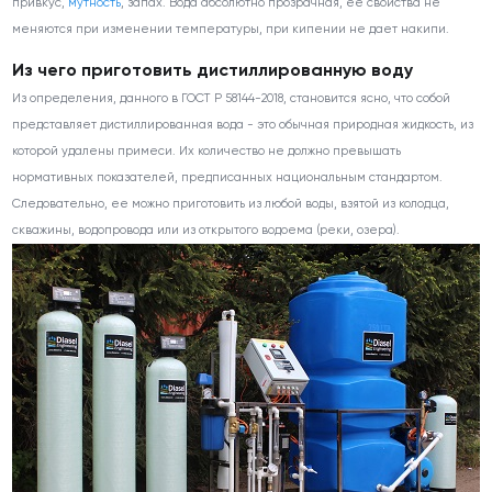
привкус,
мутность
, запах. Вода абсолютно прозрачная, ее свойства не
меняются при изменении температуры, при кипении не дает накипи.
Из чего приготовить дистиллированную воду
Из определения, данного в ГОСТ Р 58144-2018, становится ясно, что собой
представляет дистиллированная вода - это обычная природная жидкость, из
которой удалены примеси. Их количество не должно превышать
нормативных показателей, предписанных национальным стандартом.
Следовательно, ее можно приготовить из любой воды, взятой из колодца,
скважины, водопровода или из открытого водоема (реки, озера).