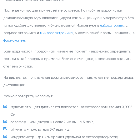
После деионизации примесей не остается. По глубине водоочистки
деионизованную воду классифицируют как очищенную и ультрачистую (что-
то наподобие дистиллята и бидистиллята). Используют в
лабораториях
, в
радиоэлектронике и
микроэлектронике
, в космической промышленности, в
фармакопее
.
Если вода чистая, прозрачная, ничем не пахнет, невозможно определить,
есть ли в ней вредные примеси. Если она очищена, невозможно оценить
степень очистки.
На вид нельзя понять какая вода дистиллированная, какая не подвергалась
дистилляции.
Можно проверить, используя:
мультиметр - для дистиллята показатель электросопротивления 0,0005
Ом;
солемер - концентрация солей не выше 5 мг/л;
pH-метр - показатель 5-7 единиц;
кондуктометр - для измерения удельной электропроводности;