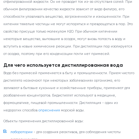
отфильтрованной жидкости. Он не проводит ток из-за отсутствия солей. При
обычном фильтровании качество жидкости зависит от вида фильтра, его
способности улавливать вещества, загрязненности и изношенности. При
кипении тяжелые частицы не могут испаряться и превращаться в пар. Это
свойство присуще только молекулам Н
2
О. При обычном кипячении
некоторые вещества, выпавшие в осадок, могут вновь попасть в воду и
вступить в новые химические реакции. При дистилляции пар изолируется
от осадка, поэтому при его конденсации почти нет примесей.
Для чего используется дистиллированная вода
Вода без примесей применяется в быту и промышленности. Прием чистого
дистиллята назначают при некоторых заболеваниях организма, его
заливают в бытовые кухонные и хозяйственные приборы, применяют для
разбавления концентратов. Бидистиллят используют в медицине,
фармацевтике, пищевой промышленности. Дистилляция - один из
недорогих способов
опреснения
морской воды.
Объекты применения дистиллированной воды:
лаборатории
- для создания реактивов, для соблюдения чистоты