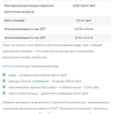
Массовая концентрация отдельных
0,002-0,8 мг/дм
3
допустимых веществ
Доля углерода
0,5 мг/дм
3
Электропроводность при 20°С
4,3·10-4 См/м
Электропроводность при 25°С
5,1·10-4 См/м
Ответ на вопрос «чем является дистиллированная вода» дает главный
российский стандарт - это особо чистое вещество с минимально
допустимым числом примесей.
Из чего состоит дистиллированная вода:
меди
- не должно быть более 0,02 мг/дм
3
;
свинца, железа и
алюминия
- не выше 0,05 мг/дм
3
;
максимальное количество сульфат- и хлорид-ионов - 0,5 мг/дм
3
;
присутствие кальция - допустимо в пределах 0,8 мг/дм
3
.
В водном растворе не должно быть примесей в количестве, превышающем
предельно-допустимые нормы по ГОСТ. Полностью отсутствуют:
цветность
,