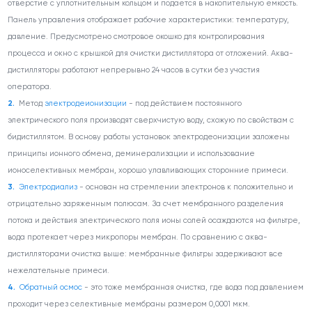
отверстие с уплотнительным кольцом и подается в накопительную емкость.
Панель управления отображает рабочие характеристики: температуру,
давление. Предусмотрено смотровое окошко для контролирования
процесса и окно с крышкой для очистки дистиллятора от отложений. Аква-
дистилляторы работают непрерывно 24 часов в сутки без участия
оператора.
Метод
электродеионизации
- под действием постоянного
электрического поля производят сверхчистую воду, схожую по свойствам с
бидистиллятом. В основу работы установок электродеонизации заложены
принципы ионного обмена, деминерализации и использование
ионоселективных мембран, хорошо улавливающих сторонние примеси.
Электродиализ
- основан на стремлении электронов к положительно и
отрицательно заряженным полюсам. За счет мембранного разделения
потока и действия электрического поля ионы солей осаждаются на фильтре,
вода протекает через микропоры мембран. По сравнению с аква-
дистилляторами очистка выше: мембранные фильтры задерживают все
нежелательные примеси.
Обратный осмос
- это тоже мембранная очистка, где вода под давлением
проходит через селективные мембраны размером 0,0001 мкм.