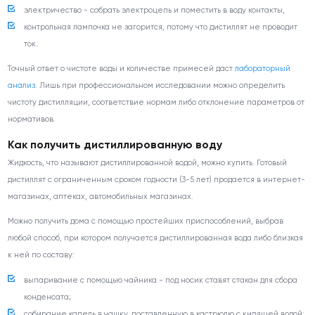
электричество - собрать электроцепь и поместить в воду контакты,
контрольная лампочка не загорится, потому что дистиллят не проводит
ток.
Точный ответ о чистоте воды и количестве примесей даст
лабораторный
анализ
. Лишь при профессиональном исследовании можно определить
чистоту дистилляции, соответствие нормам либо отклонение параметров от
нормативов.
Как получить дистиллированную воду
Жидкость, что называют дистиллированной водой, можно купить. Готовый
дистиллят с ограниченным сроком годности (3-5 лет) продается в интернет-
магазинах, аптеках, автомобильных магазинах.
Можно получить дома с помощью простейших приспособлений, выбрав
любой способ, при котором получается дистиллированная вода либо близкая
к ней по составу:
выпаривание с помощью чайника - под носик ставят стакан для сбора
конденсата;
собирание капель в чашку, поставленную в кастрюлю с кипящей водой;