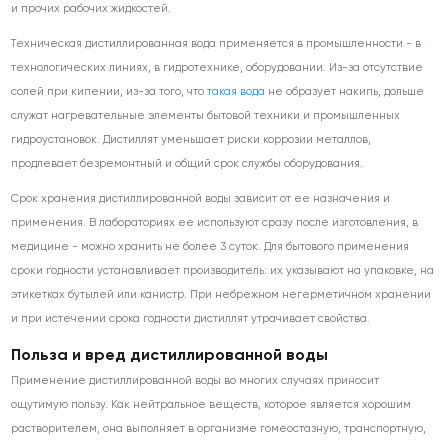
и прочих рабочих жидкостей.
Техническая дистиллированная вода применяется в промышленности - в
технологических линиях, в гидротехнике, оборудовании. Из-за отсутствие
солей при кипении, из-за того, что
такая вода
не образует накипь, дольше
служат нагревательные элементы бытовой техники и промышленных
гидроустановок. Дистиллят уменьшает риски коррозии металлов,
продлевает безремонтный и общий срок службы оборудования.
Срок хранения дистиллированной воды зависит от ее назначения и
применения. В лабораториях ее используют сразу после изготовления, в
медицине - можно хранить не более 3 суток. Для бытового применения
сроки годности устанавливает производитель: их указывают на упаковке, на
этикетках бутылей или канистр. При небрежном негерметичном хранении
и при истечении срока годности дистиллят утрачивает свойства.
Польза и вред дистиллированной воды
Применение дистиллированной воды во многих случаях приносит
ощутимую пользу. Как нейтральное веществ, которое является хорошим
растворителем, она выполняет в организме гомеостазную, транспортную,