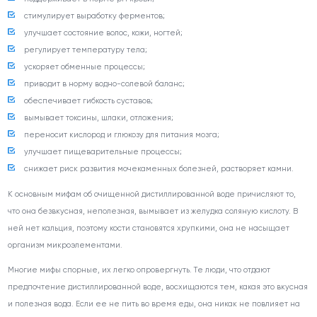
стимулирует выработку ферментов;
улучшает состояние волос, кожи, ногтей;
регулирует температуру тела;
ускоряет обменные процессы;
приводит в норму водно-солевой баланс;
обеспечивает гибкость суставов;
вымывает токсины, шлаки, отложения;
переносит кислород и глюкозу для питания мозга;
улучшает пищеварительные процессы;
снижает риск развития мочекаменных болезней, растворяет камни.
К основным мифам об очищенной дистиллированной воде причисляют то,
что она безвкусная, неполезная, вымывает из желудка соляную кислоту. В
ней нет кальция, поэтому кости становятся хрупкими, она не насыщает
организм микроэлементами.
Многие мифы спорные, их легко опровергнуть. Те люди, что отдают
предпочтение дистиллированной воде, восхищаются тем, какая это вкусная
и полезная вода. Если ее не пить во время еды, она никак не повлияет на