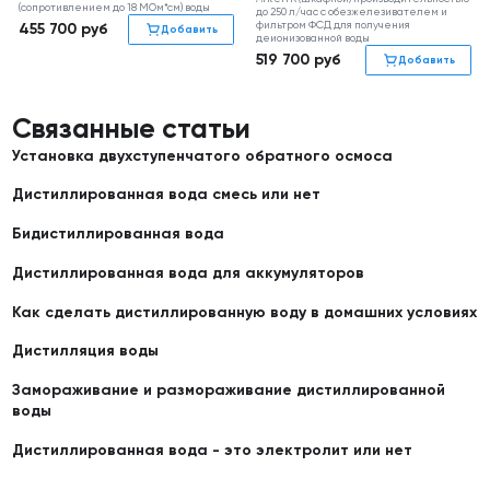
(сопротивлением до 18 МОм*см) воды
до 250 л/час с обезжелезивателем и
фильтром ФСД для получения
455 700
руб
Добавить
деионизованной воды
519 700
руб
Добавить
Связанные статьи
Установка двухступенчатого обратного осмоса
Дистиллированная вода смесь или нет
Бидистиллированная вода
Дистиллированная вода для аккумуляторов
Как сделать дистиллированную воду в домашних условиях
Дистилляция воды
Замораживание и размораживание дистиллированной
воды
Дистиллированная вода - это электролит или нет