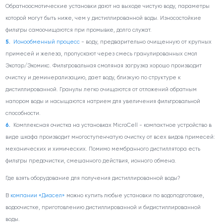
Обратноосмотические установки дают на выходе чистую воду, параметры
которой могут быть ниже, чем у дистиллированной воды. Износостойкие
фильтры самоочищаются при промывке, долго служат.
Ионообменный процесс
- воду, предварительно очищенную от крупных
примесей и железа, пропускают через смесь гранулированных смол
Экотар/Экомикс. Фильтровальная смоляная загрузка хорошо производит
очистку и деминерализацию, дает воду, близкую по структуре к
дистиллированной. Гранулы легко очищаются от отложений обратным
напором воды и насыщаются натрием для увеличения фильтровальной
способности.
Комплексная очистка на установках MicroCell - компактное устройство в
виде шкафа производит многоступенчатую очистку от всех видов примесей:
механических и химических. Помимо мембранного дистиллятора есть
фильтры предочистки, смешанного действия, ионного обмена.
Где взять оборудование для получения дистиллированной воды?
В
компании «Диасел»
можно купить любые установки по водоподготовке,
водоочистке, приготовлению дистиллированной и бидистиллированной
воды.