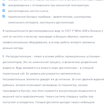
замораживание с оттаиванием при комнатной температуре;
растапливание чистого снега;
применение бытовых приборов - дефлегматора, сухопарника,
самогонного аппарата, настольного дистиллятора.
В промышленности дистиллированную воду по ГОСТ Р 58144-2018 и близкую к
ней по чистоте и качеству производят в больших объемах, применяя
профессиональное оборудование, в основу работы которого заложены
разные методы:
Метод дистилляции - лежит в основе работы промышленных установок-
дистилляторов. Это не химический процесс, а физическое разделение
жидкости. Вода заливается в емкость аква-дистиллятора - в стальной
перегонный куб. Ее уровень регулируется автоматически.
Нагревательные элементы доводят ее до кипения. За счет двойной водяной
рубашки, которая опоясывает резервуар по периметру, нагрев
производится быстро, при этом снижается концентрация конденсата в
верхней части водоприемника. Через систему отводных трубок пар
поступает в охладитель. Готовый дистиллят выходит через небольшое