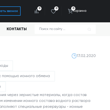
0
0
0
Корзина
ать звонок
КОНТАКТЫ
17.02.2020
воды
с помощью ионного обмена
ы
ания через зернистые материалы, когда состав
м изменении ионного состава водного раствора
заполняют специальные резервуары - ионные