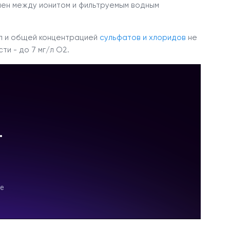
мен между ионитом и фильтруемым водным
г/л и общей концентрацией
сульфатов и хлоридов
не
ти - до 7 мг/л О
2
.