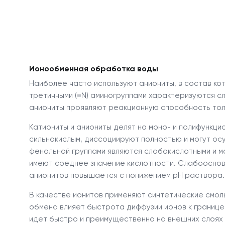
Ионообменная обработка воды
Наиболее часто используют аниониты, в состав кот
третичными (≡N) аминогруппами характеризуются с
аниониты проявляют реакционную способность толь
Катиониты и аниониты
делят на моно- и полифункци
сильнокислым, диссоциируют полностью и могут ос
фенольной группами являются слабокислотными и 
имеют среднее значение кислотности. Слабооснов
анионитов повышается с понижением рН раствора.
В качестве ионитов применяют синтетические смол
обмена влияет быстрота диффузии ионов к границе
идет быстро и преимущественно на внешних слоях 