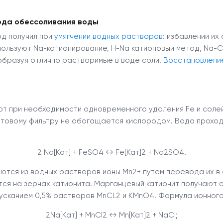
ода обессоливания воды
д получил при
умягчении водных растворов
: избавлении их
пользуют Na-катионирование, H-Na катионовый метод, Na-
бразуя отлично растворимые в воде соли.
Восстановлени
т при необходимости одновременного удаления Fe и солей
товому фильтру не обогащается кислородом. Вода проходи
2 Na[Кат] + FeSO
4
↔ Fe[Кат]
2
+ Na
2
SO
4
.
яются из водных растворов ионы Mn
2+
путем перевода их в с
ется на зернах катионита. Марганцевый катионит получают
пусканием 0,5% растворов MnCL
2
и KMnO
4
. Формула ионного
2Na[Кат] + MnCl
2
↔ Mn[Кат]
2
+ NaCl;