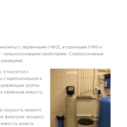
ниониты с первичными (-NH
2
), вторичными (=NH) и
) - сильноосновными свойствами. Слабоосновные
 реакцией.
, относятся к
ы с карбоксильной и
содержащие группы
я обменная емкость
На скорость ионного
уре фильтрах процесс
 емкость ионита