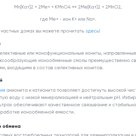
Mn[Кат]
2
+ 2Me+ + KMnO
4
↔ 2Me[Кат]
2
+ 2MnO
2
,
где Ме
+
- ион К
+
или Na
+
.
 частных домах вы можете прочитать
здесь
!
ы
елективные или монофункциональные иониты, направленные
плексообразующие ионообменные смолы преимущественно с
и, входящими в состав селективных ионитов.
й
ия
анионита и катионита позволяет достигнуть высокой чис
тую воду с низкой минерализацией и нейтральным рН. Изби
ьтрах обеспечивают качественное связывание и стабильно
ыработке ионообменной емкости.
о обмена
 самых востребованных технологий для деминерализации и 