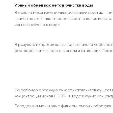
Ионный обмен как метод очистки воды
В основе механизма деминерализации воды ионным
взамен на эквивалентное количество ионов ионита.
ионного обмена в воде:
В результате прохождения воды сначала через кат
растворенными в воде анионами и катионами. Реак
На рабочую обменную емкость катионитов сущест
концентрации ионов НСО
3–
в воде к сумме концен
Попадая в анионитовые фильтры, анионы образующ