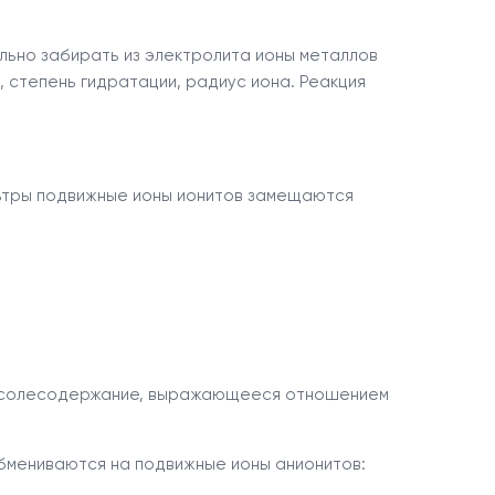
ьно забирать из электролита ионы металлов
, степень гидратации, радиус иона. Реакция
тры подвижные ионы ионитов замещаются
е солесодержание, выражающееся отношением
бмениваются на подвижные ионы анионитов: