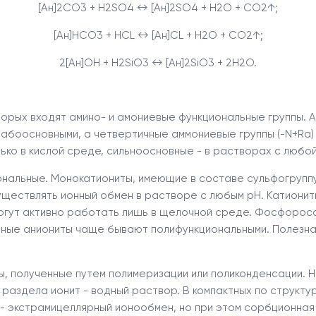
[Ан]
2
CO
3
+ H
2
SO
4
↔ [Ан]
2
SO
4
+ H
2
O + CO
2
↑;
[Ан]HCO
3
+ HCL ↔ [Ан]CL + H
2
O + CO
2
↑;
2[Ан]OH + H
2
SiO
3
↔ [Ан]2SiO
3
+ 2H
2
O.
орых входят амино- и амониевые функциональные группы. А
лабоосновными, а четвертичные аммониевые группы (-N
+
R
a
ко в кислой среде, сильноосновные - в растворах с любой
ональные. Монокатиониты, имеющие в составе сульфогруппу
уществлять ионный обмен в растворе с любым рН. Катионит
могут активно работать лишь в щелочной среде. Фосфоро
ные аниониты чаще бывают полифункциональными. Полезна
ы, полученные путем полимеризации или поликонденсации. 
 раздела ионит - водный раствор. В компактных по структ
- экстрамицеллярный ионообмен, но при этом сорбционная