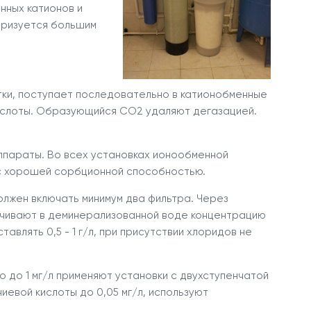
нных катионов и
еризуется большим
тки, поступает последовательно в катионобменные
кислоты. Образующийся СО
2
удаляют дегазацией.
аппараты. Во всех установках ионообменной
 с хорошей сорбционной способностью.
олжен включать минимум два фильтра. Через
ечивают в деминерализованной воде концентрацию
влять 0,5 - 1 г/л, при присутствии хлоридов не
 до 1 мг/л применяют установки с двухступенчатой
иевой кислоты до 0,05 мг/л, используют