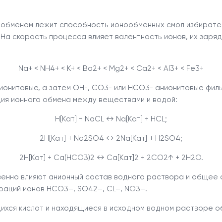
 обменом лежит способность ионообменных смол избирател
 На скорость процесса влияет валентность ионов, их заряд
Na
+
< NH
4+
< K
+
< Ba
2+
< Mg
2+
< Ca
2+
< Al
3+
< Fe
3+
ионитовые, а затем ОН
-
, СО
3-
или НСО
3-
анионитовые филь
ция ионного обмена между веществами и водой:
H[Кат] + NaCL ↔ Na[Кат] + HCL;
2H[Кат] + Na
2
SO
4
↔ 2Na[Кат] + H
2
SO
4
;
2H[Кат] + Ca(HCO
3
)
2
↔ Ca[Кат]
2
+ 2CO
2
↑ + 2H
2
O.
венно влияют анионный состав водного раствора и обще
траций ионов НСО
3–
, SO
4
2–
, CL
–
, NO
3–
.
ихся кислот и находящиеся в исходном водном растворе о