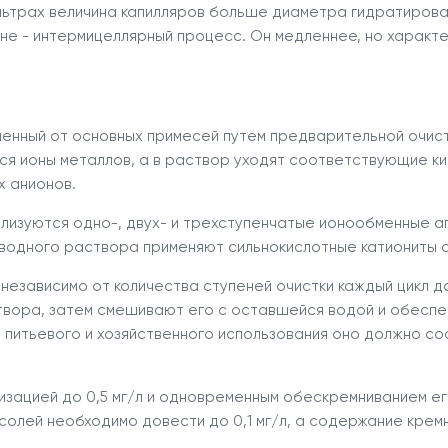
льтрах величина капилляров больше диаметра гидратирова
не - интермицеллярный процесс. Он медленнее, но характ
енный от основных примесей путем предварительной очис
тся ионы металлов, а в раствор уходят соответствующие 
х анионов.
ализуются одно-, двух- и трехступенчатые ионообменные 
з водного раствора применяют сильнокислотные катиониты
езависимо от количества ступеней очистки каждый цикл д
твора, затем смешивают его с оставшейся водой и обесп
итьевого и хозяйственного использования оно должно соста
зацией до 0,5 мг/л и одновременным обескремниванием его
олей необходимо довести до 0,1 мг/л, а содержание кремн