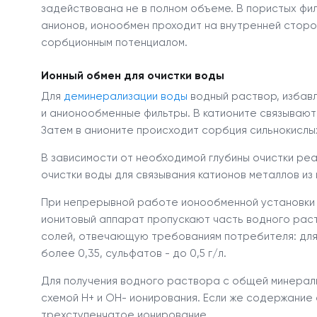
задействована не в полном объеме. В пористых фи
анионов, ионообмен проходит на внутренней сторо
сорбционным потенциалом.
Ионный обмен для очистки воды
Для
деминерализации воды
водный раствор, избавл
и анионообменные фильтры. В катионите связываю
Затем в анионите происходит сорбция сильнокислы
В зависимости от необходимой глубины очистки ре
очистки воды для связывания катионов металлов и
При непрерывной работе ионообменной установки н
ионитовый аппарат пропускают часть водного рас
солей, отвечающую требованиям потребителя: для п
более 0,35, сульфатов - до 0,5 г/л.
Для получения водного раствора с общей минерали
схемой Н
+
и ОН
-
ионирования. Если же содержание с
трехступенчатое ионирование.