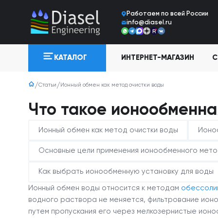
Работаем по всей Росcии
info@diasel.ru
ИНТЕРНЕТ-МАГАЗИН
С
КАТАЛОГ
Статьи
Ионный обмен как метод очистки воды
Что такое ионообменна
Ионный обмен как метод очистки воды
Ионо
Основные цели применения ионообменного мет
Как выбрать ионообменную установку для воды
Ионный обмен воды относится к методам
обессоли
водного раствора не меняется, фильтрование ион
путем пропускания его через мелкозернистые ион