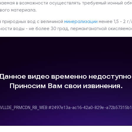
ючаемая в возможности осуществлять требуемый ионный об
вого материала.
 природных вод с величиной
минерализации
менее 1,5 - 2 
тности воды - не более 30 град, перманганатной окисляемос