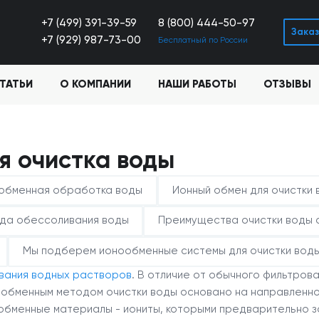
+7 (499) 391-39-59
8 (800) 444-50-97
Заказ
+7 (929) 987-73-00
Бесплатный по России
ТАТЬИ
О КОМПАНИИ
НАШИ РАБОТЫ
ОТЗЫВЫ
я очистка воды
обменная обработка воды
Ионный обмен для очистки 
ода обессоливания воды
Преимущества очистки воды 
Мы подберем ионообменные системы для очистки вод
вания водных растворов
. В отличие от обычного фильтров
ообменным методом очистки воды основано на направленно
ообменные материалы - иониты, которыми предварительно 