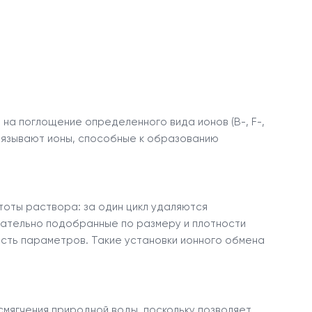
 на поглощение определенного вида ионов (B
-
, F
-
,
вязывают ионы, способные к образованию
тоты раствора: за один цикл удаляются
рательно подобранные по размеру и плотности
сть параметров. Такие установки ионного обмена
смягчения природной воды, поскольку позволяет