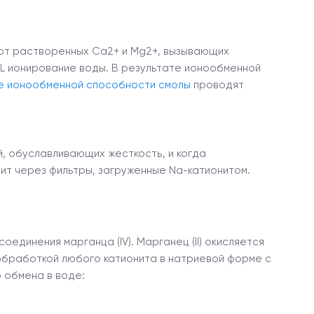
 от растворенных Сa
2+
и Mg
2+
, вызывающих
CL ионирование воды. В результате ионообменной
е ионообменной способности смолы
проводят
, обуславливающих жесткость, и когда
т через фильтры, загруженные Na-катионитом.
оединения марганца (IV). Mарганец (II) окисляется
 обработкой любого катионита в натриевой форме с
 обмена в воде: