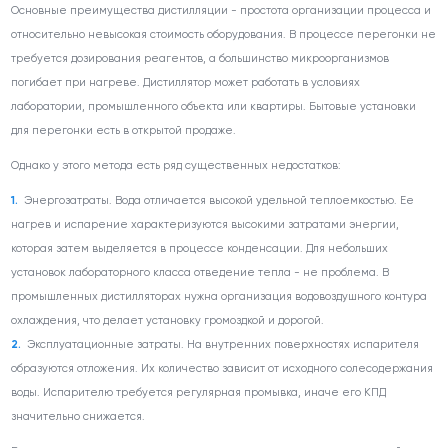
Основные преимущества дистилляции - простота организации процесса и
относительно невысокая стоимость оборудования. В процессе перегонки не
требуется дозирования реагентов, а большинство микроорганизмов
погибает при нагреве. Дистиллятор может работать в условиях
лаборатории, промышленного объекта или квартиры. Бытовые установки
для перегонки есть в открытой продаже.
Однако у этого метода есть ряд существенных недостатков:
Энергозатраты
. Вода отличается высокой удельной теплоемкостью. Ее
нагрев и испарение характеризуются высокими затратами энергии,
которая затем выделяется в процессе конденсации. Для небольших
установок лабораторного класса отведение тепла - не проблема. В
промышленных дистилляторах нужна организация водовоздушного контура
охлаждения, что делает установку громоздкой и дорогой.
Эксплуатационные затраты
. На внутренних поверхностях испарителя
образуются отложения. Их количество зависит от исходного солесодержания
воды. Испарителю требуется регулярная промывка, иначе его КПД
значительно снижается.