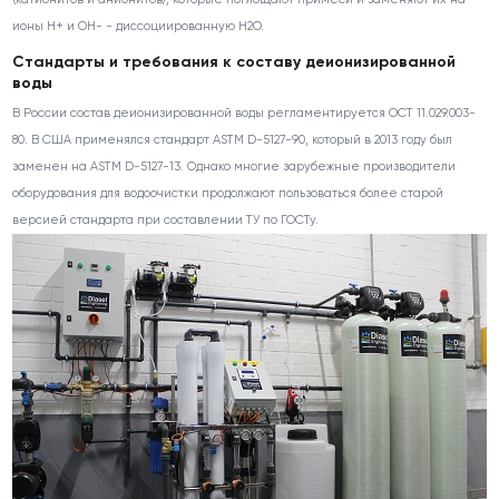
ионы H
+
и OH
-
- диссоциированную H
2
O.
Стандарты и требования к составу деионизированной
воды
В России состав деионизированной воды регламентируется ОСТ 11.029.003-
80. В США применялся стандарт ASTM D-5127-90, который в 2013 году был
заменен на ASTM D-5127-13. Однако многие зарубежные производители
оборудования для водоочистки продолжают пользоваться более старой
версией стандарта при составлении ТУ по ГОСТу.