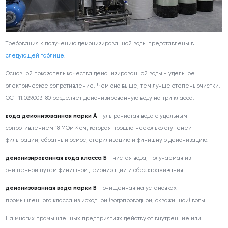
Требования к получению деионизированной воды представлены в
следующей таблице
.
Основной показатель качества деионизированной воды - удельное
электрическое сопротивление. Чем оно выше, тем лучше степень очистки.
ОСТ 11.029.003-80 разделяет деионизированную воду на три класса:
вода деионизованная марки А
- ультрачистая вода с удельным
сопротивлением 18 МОм × см, которая прошла несколько ступеней
фильтрации, обратный осмос, стерилизацию и финишную деионизацию.
деионизированная вода класса Б
- чистая вода, получаемая из
очищенной путем финишной деионизации и обеззараживания.
деионизованная вода марки В
- очищенная на установках
промышленного класса из исходной (водопроводной, скважинной) воды.
На многих промышленных предприятиях действуют внутренние или