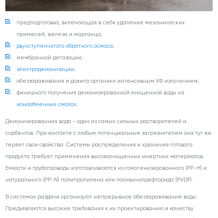
предподготовка, включающая в себя удаление механических
примесей, железа и марганца;
двухступенчатого обратного осмоса
;
мембранной дегазации;
электродеионизации
;
обеззараживания и дожига органики интенсивным УФ излучением;
финишного получения деионизированной очищенной воды на
ионообменных смолах
.
Деионизированная вода - один из самых сильных растворителей и
сорбентов. При контакте с любым потенциальным загрязнителем она тут же
теряет свои свойства. Системы распределения и хранения готового
продукта требует применения высокоочищенных инертных материалов.
Емкости и трубопроводы изготавливаются из гомогенизированного (PP-H) и
натурального (PP-N) полипропилена или поливинилдефторида (PVDF).
В системах раздачи организуют непрерывное обеззараживание воды.
Предъявляются высокие требования к их проектированию и качеству