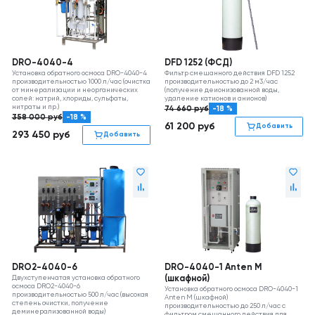
DRO-4040-4
DFD 1252 (ФСД)
Установка обратного осмоса DRO-4040-4
Фильтр смешанного действия DFD 1252
производительностью 1000 л/час (очистка
производительностью до 2 м3/час
от минерализации и неорганических
(получение деионизованной воды,
солей: натрий, хлориды, сульфаты,
удаление катионов и анионов)
нитраты и пр.)
74 660
руб
-18 %
358 000
руб
-18 %
61 200
руб
Добавить
293 450
руб
Добавить
DRO2-4040-6
DRO-4040-1 Anten M
Двухступенчатая установка обратного
(шкафной)
осмоса DRO2-4040-6
Установка обратного осмоса DRO-4040-1
производительностью 500 л/час (высокая
Anten M (шкафной)
степень очистки, получение
производительностью до 250 л/час с
деминерализованной воды)
фильтром смешанного действия для