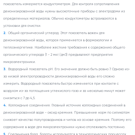
показатель измеряется кондуктометром. Для контроля сопротивления
деионизированной воды нужны высокоточные приборы с электродами из
определенных материалов. Обычно кондуктометры встраиваются в
установки для очистки.
Общий органический углерод. Этот показатель важен для
деионизированной воды, которая применяется в фармакологии и
теплоэнергетике. Наиболее жесткие требования к содержанию общего
органического углерода (1 - 2 мкг/дм3) предъявляют предприятия
микроэлектроники.
Водородный показатель pH. Его значение должно быть равно 7. Однако из-
за низкой электропроводности деионизированной воды его сложно
измерить. Водородный показатель быстро изменяется при контакте с
воздухом из-за поглощения углекислого газа и за несколько минут может
снизиться с 7 до 4,5.
Коллоидные соединения. Главный источник коллоидных соединений в
деионизированной воде - оксид кремния. Превышение норм по силикатам
снижает качество полупроводников и чипов на основе кремния. Поэтому его
содержание в воде для микроэлектроники нужно отслеживать постоянно.
Соединения бора. Бораты используются в технологических процессах