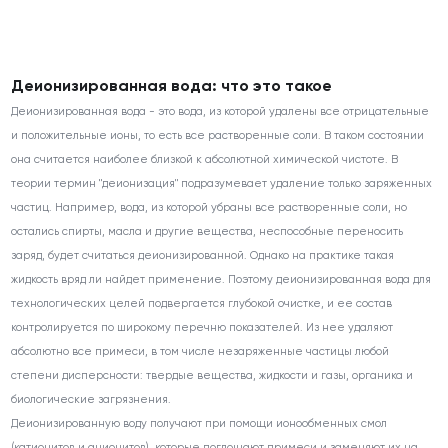
Деионизированная вода: что это такое
Деионизированная вода - это вода, из которой удалены все отрицательные
и положительные ионы, то есть все растворенные соли. В таком состоянии
она считается наиболее близкой к абсолютной химической чистоте. В
теории термин "деионизация" подразумевает удаление только заряженных
частиц. Например, вода, из которой убраны все растворенные соли, но
остались спирты, масла и другие вещества, неспособные переносить
заряд, будет считаться деионизированной. Однако на практике такая
жидкость вряд ли найдет применение. Поэтому деионизированная вода для
технологических целей подвергается глубокой очистке, и ее состав
контролируется по широкому перечню показателей. Из нее удаляют
абсолютно все примеси, в том числе незаряженные частицы любой
степени дисперсности: твердые вещества, жидкости и газы, органика и
биологические загрязнения.
Деионизированную воду получают при помощи ионообменных смол
(катионитов и анионитов), которые поглощают примеси и заменяют их на