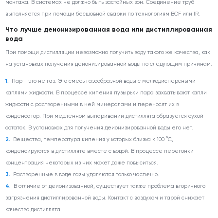
монтажа. В системах не должно быть застойных зон. Соединение труб
выполняется при помощи бесшовной сварки по технологиям BCF или IR.
Что лучше деионизированная вода или дистиллированная
вода
При помощи дистилляции невозможно получить воду такого же качества, как
на установках получения деионизированной воды по следующим причинам:
Пар - это не газ. Это смесь газообразной воды с мелкодисперсными
каплями жидкости. В процессе кипения пузырьки пара захватывают капли
жидкости с растворенными в ней минералами и переносят их в
конденсатор. При медленном выпаривании дистиллята образуется сухой
остаток. В установках для получения деионизированной воды его нет.
Вещества, температура кипения у которых близка к 100 °C,
конденсируются в дистилляте вместе с водой. В процессе перегонки
концентрация некоторых из них может даже повыситься.
Растворенные в воде газы удаляются только частично.
В отличие от деионизованной, существует также проблема вторичного
загрязнения дистиллированной воды. Контакт с воздухом и тарой снижает
качество дистиллята.