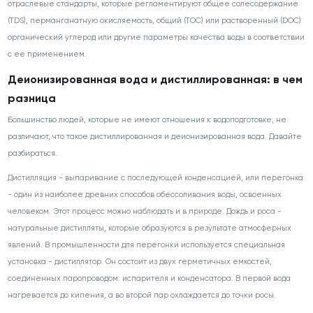
отраслевые стандарты, которые регламентируют общее солесодержание
(TDS), перманганатную окисляемость, общий (TOC) или растворенный (DOC)
органический углерод или другие параметры качества воды в соответствии
с ее применением.
Деионизированная вода и дистиллированная: в чем
разница
Большинство людей, которые не имеют отношения к водоподготовке, не
различают, что такое дистиллированная и деионизированная вода. Давайте
разбираться.
Дистилляция - выпаривание с последующей конденсацией, или перегонка
- один из наиболее древних способов обессоливания воды, освоенных
человеком. Этот процесс можно наблюдать и в природе. Дождь и роса -
натуральные дистилляты, которые образуются в результате атмосферных
явлений. В промышленности для перегонки используется специальная
установка - дистиллятор. Он состоит из двух герметичных емкостей,
соединенных паропроводом: испарителя и конденсатора. В первой вода
нагревается до кипения, а во второй пар охлаждается до точки росы.