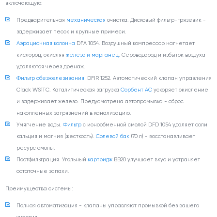
включающую:
Предварительная
механическая
очистка. Дисковый фильтр-грязевик -
задерживает песок и крупные примеси.
Аэрационная колонна
DFA 1054. Воздушный компрессор нагнетает
кислород, окисляя
железо и марганец
. Сероводород и избыток воздуха
удаляются через дренаж.
Фильтр обезжелезивания
DFIR 1252. Автоматический клапан управления
Clack WS1TC. Каталитическая загрузка
Сорбент АС
ускоряет окисление
и задерживает железо. Предусмотрена автопромывка - сброс
накопленных загрязнений в канализацию.
Умягчение воды.
Фильтр
с ионообменной смолой DFD 1054 удаляет соли
кальция и магния (жесткость).
Солевой бак
(70 л) - восстанавливает
ресурс смолы.
Постфильтрация. Угольный
картридж
ВВ20 улучшает вкус и устраняет
остаточные запахи.
Преимущества системы:
Полная автоматизация - клапаны управляют промывкой без вашего