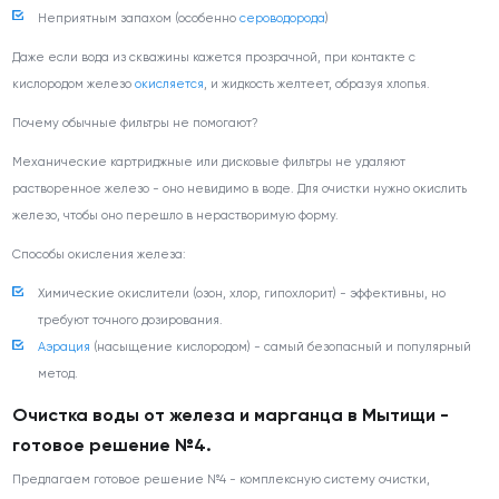
Неприятным запахом (особенно
сероводорода
)
Даже если вода из скважины кажется прозрачной, при контакте с
кислородом железо
окисляется
, и жидкость желтеет, образуя хлопья.
Почему обычные фильтры не помогают?
Механические картриджные или дисковые фильтры не удаляют
растворенное железо - оно невидимо в воде. Для очистки нужно окислить
железо, чтобы оно перешло в нерастворимую форму.
Способы окисления железа:
Химические окислители (озон, хлор, гипохлорит) - эффективны, но
требуют точного дозирования.
Аэрация
(насыщение кислородом) - самый безопасный и популярный
метод.
Очистка воды от железа и марганца в Мытищи -
готовое решение №4.
Предлагаем готовое решение №4 - комплексную систему очистки,