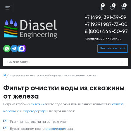
0
0
0
+7 (499) 391-39-59
+7 (929) 987-73-00
8 (800) 444-50-97
Бесплатный по России
Заказать звонок
Галерея реализованных проектов
Фильтр очистки воды из скважины от железа
Фильтр очистки воды из скважины
от железа
Вода из глубоких
скважин
часто содержит повышенное количество
железа
,
марганца
и
сероводорода
. Это проявляется:
Рыжими подтеками на сантехнике
Бурым осадком после
отстаивания
воды