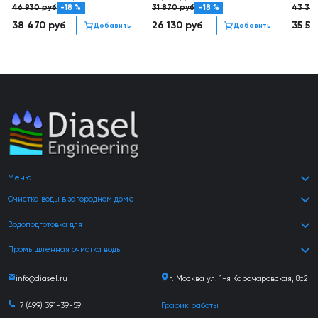
46 930
руб
-18 %
31 870
руб
-18 %
43 32
38 470
руб
26 130
руб
35 51
Добавить
Добавить
Меню
Очистка воды в загородном доме
Водоподготовка для
Промышленная очистка воды
info@diasel.ru
г. Москва ул. 1-я Карачаровская, 8с2
+7 (499) 391-39-59
График работы