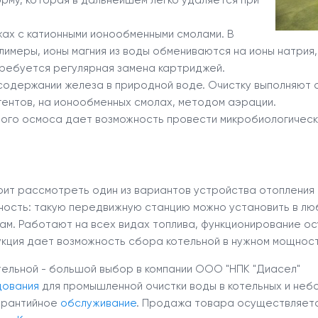
орму, которая в дальнейшем легко удаляется при
жах с катионными ионообменными смолами. В
имеры, ионы магния из воды обмениваются на ионы натрия,
требуется регулярная замена картриджей.
содержании железа в природной воде. Очистку выполняют о
гентов, на ионообменных смолах, методом аэрации.
ого осмоса дает возможность провести микробиологическу
оит рассмотреть один из вариантов устройства отопления 
ность: такую передвижную станцию можно установить в люб
м. Работают на всех видах топлива, функционирование ос
укция дает возможность сбора котельной в нужном мощнос
ельной - большой выбор в компании ООО "НПК "Диасел"
дования
для промышленной очистки воды в котельных и неб
гарантийное
обслуживание
. Продажа товара осуществляется