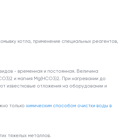
омывку котла, применение специальных реагентов,
видов - временная и постоянная. Величина
HCO
3
)
2
и магния Mg(HCO
3
)
2
. При нагревании до
т известковые отложения на оборудовании и
ожно только
химическим способом очистки воды в
гих тяжелых металлов.