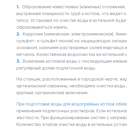
Образование известковых (накипных) отложений.
внутренней поверхности труб и котлов, что ведет 
гипса. Установка по очистке воды в котельной буд
образовываться накипь.
Коррозия (химическая, электрохимическая). Хими
сульфат- и сульфит-ионов) на защищающую оксидну
основном, наличием растворимых солей марганца 
металла. Качественная водоочистка на котельной
Вскипание котловой воды с последующим измене
регулярный долив подпиточной воды.
На станции, расположенные в городской черте, жид
артезианской скважины, необходима очистка воды д
крупные органические включения.
При
подготовке воды для водогрейных котлов
обяза
применения подпиточных растворов. Если котельн
жесткости. При функционировании систем с нагрев
Количество этапов очистки воды в котельных устан