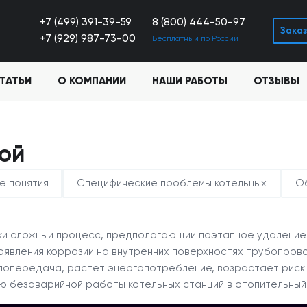
+7 (499) 391-39-59
8 (800) 444-50-97
Заказ
+7 (929) 987-73-00
Бесплатный по России
ТАТЬИ
О КОМПАНИИ
НАШИ РАБОТЫ
ОТЗЫВЫ
ной
е понятия
Специфические проблемы котельных
Об
ки сложный процесс, предполагающий поэтапное удаление 
оявления коррозии на внутренних поверхностях трубопровод
лопередача, растет энергопотребление, возрастает риск 
ю безаварийной работы котельных станций в отопительный