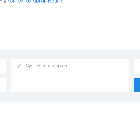
м в
Контактах организации
.