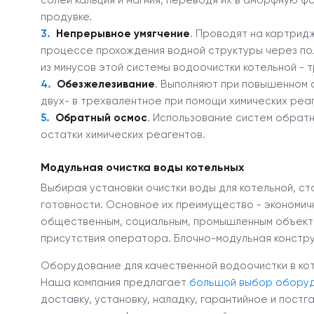
солей кальция и магния, переводя их в аморфную ф
продувке.
Непрерывное умягчение
. Проводят на картрид
процессе прохождения водной структуры через пол
из минусов этой системы водоочистки котельной - 
Обезжелезивание
. Выполняют при повышенном 
двух- в трехвалентное при помощи химических реа
Обратный осмос
. Использование систем обратн
остатки химических реагентов.
Модульная очистка воды котельных
Выбирая установки очистки воды для котельной, ст
готовности. Основное их преимущество - экономич
общественным, социальным, промышленным объекта
присутствия оператора. Блочно-модульная констр
Оборудование для качественной водоочистки в кот
Наша компания предлагает
большой выбор обору
доставку, установку, наладку, гарантийное и пост