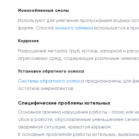
Ионнообменные смолы
Используют для умягчения пропусканием водных по
форме. Способ
ионного обмена
используется в про
Коррозия
Разрушение металла труб, котлов, запорной и рег
агрессивных сред, содержащих различные химичес
Установки обратного осмоса
Системы обратного осмос
а предназначены для фин
остатков химреагентов.
Специфические проблемы котельных
Основная причина нарушения работы - плохо или н
сбои в работе, обусловленные уменьшением сечени
аварийной ситуации, чреватой взрывом.
К основным проблемам работы котельных, вызванны