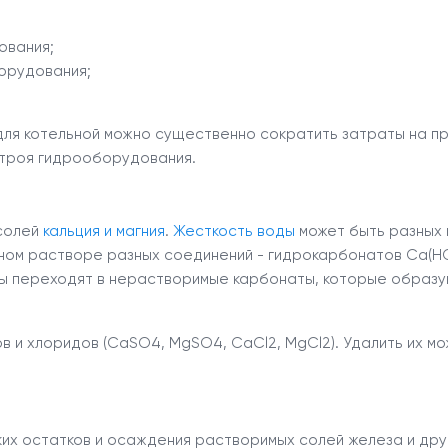
ования;
орудования;
для котельной можно существенно сократить затраты на пр
строя гидрооборудования.
 солей
кальция и магния
.
Жесткость воды
может быть разных 
одном растворе разных соединений - гидрокарбонатов Ca(
 переходят в нерастворимые карбонаты, которые образую
ов и хлоридов (CaSO
4
, MgSO
4
, CaCl
2
, MgCl
2
). Удалить их м
их остатков и осаждения растворимых солей железа и дру