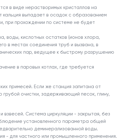
ются в виде нерастворимых кристаллов на
ат кальция выпадает в осадок с образованием
и, при прохождении по системе не будет
а, воды, кислотных остатков (ионов хлора,
о в местах соединения труб и вызвана, в
ванических пар, ведущее к быстрому разрушению
чение в паровых котлах, где требуется
ких примесей. Если же станция запитана от
 грубой очистки, задерживающий песок, глину,
 взвесей. Система циркуляции - закрытая, без
соблюдение установленного параметра общей
предварительно деминерализованной воды.
ия - для частного или промышленного применения.