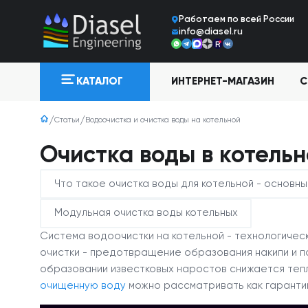
Работаем по всей Росcии
info@diasel.ru
ИНТЕРНЕТ-МАГАЗИН
С
КАТАЛОГ
Статьи
Водоочистка и очистка воды на котельной
Очистка воды в котель
Что такое очистка воды для котельной - основны
Модульная очистка воды котельных
Система водоочистки на котельной - технологичес
очистки - предотвращение образования накипи и п
образовании известковых наростов снижается теп
очищенную воду
можно рассматривать как гаранти