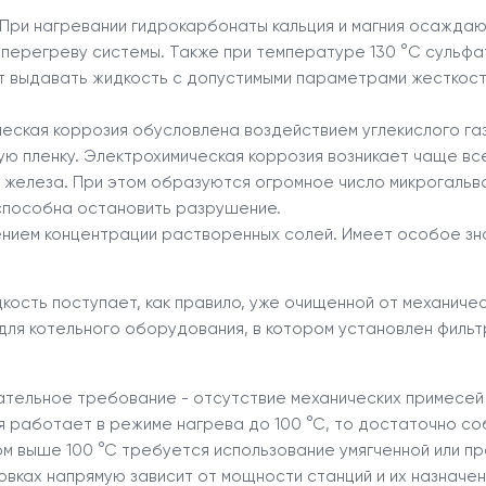
 При нагревании гидрокарбонаты кальция и магния осажда
к перегреву системы. Также при температуре 130 °C сульф
ет выдавать жидкость с допустимыми параметрами жесткост
ческая коррозия обусловлена воздействием углекислого газ
ю пленку. Электрохимическая коррозия возникает чаще всег
и железа. При этом образуются огромное число микрогаль
 способна остановить разрушение.
нием концентрации растворенных солей. Имеет особое зна
кость поступает, как правило, уже очищенной от механичес
ля котельного оборудования, в котором установлен фильтр
тельное требование - отсутствие механических примесей и
ая работает в режиме нагрева до 100 °С, то достаточно 
ом выше 100 °С требуется использование умягченной или 
овках напрямую зависит от мощности станций и их назначен