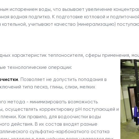
ым испарением воды, что вызывает увеличение концентрац
ая водная подпитка. К подготовке котловой и подпиточно
в котельной, учитывают качество (минерализацию) поступа
одных характеристик теплоносителя, сферы применения, м
ые технологические операции:
очистки
. Позволяет не допустить попадания в
лючений типа песка, глины, слизи, мелких
ого метода - минимизировать возможность
мы, осуществлять корректировку pH поступающей и
ленки. Как правило, для водоочистки воды
ого действия. В их состав входят разные
аллического сульфатно-карбонатного остатка