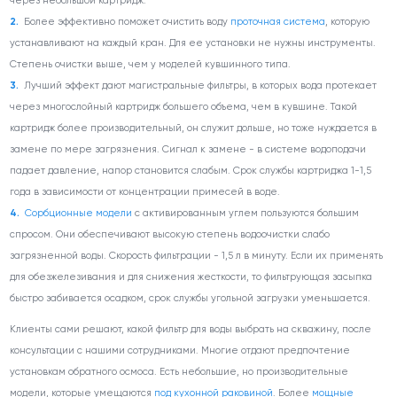
через небольшой картридж.
Более эффективно поможет очистить воду
проточная система
, которую
устанавливают на каждый кран. Для ее установки не нужны инструменты.
Степень очистки выше, чем у моделей кувшинного типа.
Лучший эффект дают магистральные фильтры, в которых вода протекает
через многослойный картридж большего объема, чем в кувшине. Такой
картридж более производительный, он служит дольше, но тоже нуждается в
замене по мере загрязнения. Сигнал к замене - в системе водоподачи
падает давление, напор становится слабым. Срок службы картриджа 1-1,5
года в зависимости от концентрации примесей в воде.
Сорбционные модели
с активированным углем пользуются большим
спросом. Они обеспечивают высокую степень водоочистки слабо
загрязненной воды. Скорость фильтрации - 1,5 л в минуту. Если их применять
для обезжелезивания и для снижения жесткости, то фильтрующая засыпка
быстро забивается осадком, срок службы угольной загрузки уменьшается.
Клиенты сами решают, какой фильтр для воды выбрать на скважину, после
консультации с нашими сотрудниками. Многие отдают предпочтение
установкам обратного осмоса. Есть небольшие, но производительные
модели, которые умещаются
под кухонной раковиной
. Более
мощные