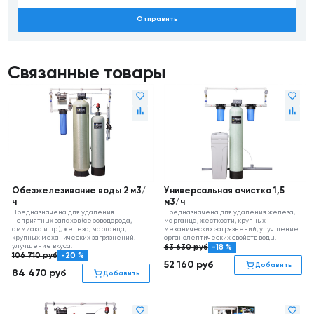
Отправить
Связанные товары
Обезжелезивание воды 2 м3/
Универсальная очистка 1,5
ч
м3/ч
Предназначена для удаления
Предназначена для удаления железа,
неприятных запахов (сероводорода,
марганца, жесткости, крупных
аммиака и пр.), железа, марганца,
механических загрязнений, улучшение
крупных механических загрязнений,
органолептических свойств воды.
улучшение вкуса.
63 630
руб
-18 %
106 710
руб
-20 %
52 160
руб
Добавить
84 470
руб
Добавить