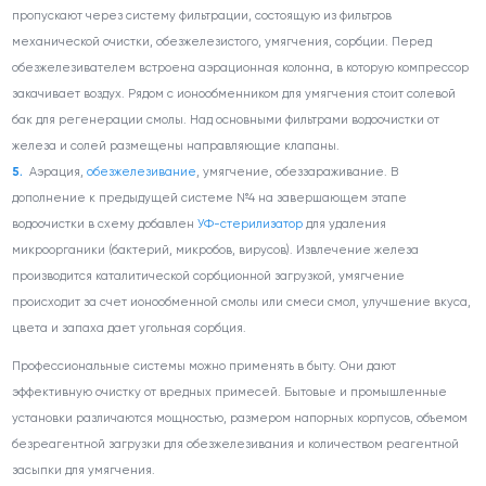
пропускают через систему фильтрации, состоящую из фильтров
механической очистки, обезжелезистого, умягчения, сорбции. Перед
обезжелезивателем встроена аэрационная колонна, в которую компрессор
закачивает воздух. Рядом с ионообменником для умягчения стоит солевой
бак для регенерации смолы. Над основными фильтрами водоочистки от
железа и солей размещены направляющие клапаны.
Аэрация,
обезжелезивание
, умягчение, обеззараживание. В
дополнение к предыдущей системе №4 на завершающем этапе
водоочистки в схему добавлен
УФ-стерилизатор
для удаления
микроорганики (бактерий, микробов, вирусов). Извлечение железа
производится каталитической сорбционной загрузкой, умягчение
происходит за счет ионообменной смолы или смеси смол, улучшение вкуса,
цвета и запаха дает угольная сорбция.
Профессиональные системы можно применять в быту. Они дают
эффективную очистку от вредных примесей. Бытовые и промышленные
установки различаются мощностью, размером напорных корпусов, объемом
безреагентной загрузки для обезжелезивания и количеством реагентной
засыпки для умягчения.