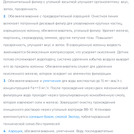
Дополнительный фильтр с угольной засыпкой улучшает органолептику: вкус,
запах, прозрачность.
Обезжелезивание с предварительной аэрацией. Очистная линия
включает патронный дисковый фильтр для улавливания крупных частиц,
аэрационную колонну, обезжелезиватель, угольный фильтр. Удаляет железо,
марганец, сероводород, аммиак, другие летучие газы. Повышает
прозрачность, улучшает вкус и запах. В аэрационную колонну жидкость
закачивается безмасляным компрессором, что ускоряет окисление. Датчик
потока отслеживает водоподачу, система удаления избытка воздуха выводит
его за пределы колонны. Обезжелезиватель служит для удаления
окисленного железа, которое оседает на элементах фильтрации.
Обезжелезивание и
умягчение
для воды жесткостью до 15 мг-экв/л с
концентрацией Fe
+
=3 мг/л. После прохождения через диск механической
фильтрации вода проходит через гранулированную ионообменную смолу,
которая извлекает соли и железо. Завершает очистку прохождение
очищенного раствора через угольный картридж ВВ-10. Установка
комплектуется
солевым баком
,
смолой Экотар
, таблетированной
технической солью без примесей.
Аэрация
, обезжелезивание, умягчение. Воду последовательно