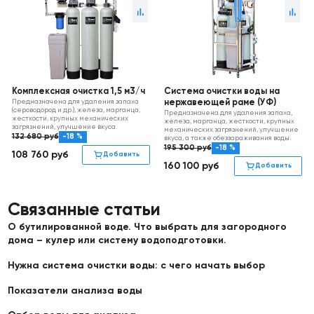
Комплексная очистка 1,5 м3/ч
Система очистки воды на
Предназначена для удаления запаха
нержавеющей раме (УФ)
(сероводород и др.), железа, марганца,
Предназначена для удаления запаха,
жесткости, крупных механических
железа, марганца, жесткости, крупных
загрязнений, улучшение вкуса.
механических загрязнений, улучшение
132 680
руб
-18 %
вкуса, а также обеззараживания воды.
195 300
руб
-18 %
108 760
руб
Добавить
160 100
руб
Добавить
Связанные статьи
О бутилированной воде. Что выбрать для загородного
дома – кулер или систему водоподготовки.
Нужна система очистки воды: с чего начать выбор
Показатели анализа воды