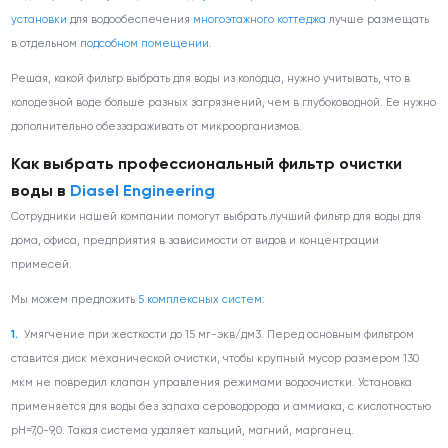
установки
для водообеспечения
многоэтажного коттеджа
лучше размещать
в отдельном
подсобном помещении
.
Решая, какой фильтр выбрать для воды из колодца, нужно учитывать, что в
колодезной воде больше разных загрязнений, чем в глубоководной. Ее нужно
дополнительно обеззараживать от микроорганизмов.
Как выбрать профессиональный фильтр очистки
воды в
Diasel Engineering
Сотрудники нашей компании помогут выбрать лучший фильтр для воды для
дома, офиса, предприятия в зависимости от видов и концентрации
примесей.
Мы можем предложить
5 комплексных систем
:
Умягчение при жесткости до 15 мг-экв/дм
3
. Перед основным фильтром
ставится диск механической очистки, чтобы крупный мусор размером 130
мкм не повредил клапан управления режимами водоочистки. Установка
применяется для воды без запаха сероводорода и аммиака, с кислотностью
рН=7,0-9,0. Такая система удаляет кальций, магний, марганец.