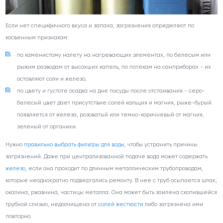
Если нет специфичного вкуса и запаха, загрязнения определяют по
косвенным признакам:
по каменистому налету на нагревающих элементах, по белесым или
рыжим разводам от высохших капель, по потекам на санприборах - их
оставляют соли и железо;
по цвету и густоте осадка на дне посуды после отстаивания - серо-
белесый цвет дает присутствие солей кальция и магния, рыже-бурый
появляется от железа, розоватый или темно-коричневый от магния,
зеленый от органики.
Нужно
правильно выбрать фильтры для воды
, чтобы устранить причины
загрязнений. Даже при централизованной подаче вода может содержать
железо
, если она проходит по длинным металлическим трубопроводам,
которые неоднократно подвергались ремонту. В нее с труб осыпается шлак,
окалина, ржавчина, частицы металла. Она может быть заилена скопившейся
трубной слизью, недоочищена от
солей жесткости
либо загрязнена ими
повторно.