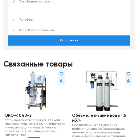
Отправить
Связанные товары
DRO-4040-2
Обезжелезивание воды 1,5
Установка обратного осмоса DRO-4040-2
м3/ч
производительностью 500 л/ч (очистка от
Предназначена для удаления
минерализации и неорганических
неприятных запахов (сероводорода,
солей: натрий, хлориды, сульфаты,
аммиака и пр.), железа, марганца,
нитраты и пр.)
крупных механических загрязнений,