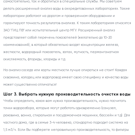
самостоятельно, так и обратиться в специальные службы. Мы советуем
делать расширенный анализ воды в аккредитованных лабораториях. Такие
лаборатории работают на дорогом и проверенном оборудовании и
гарантируют точность результатов анализа. К таким лабораториям относятся
ЗАО "ГИЦ ПВ" или испытательный центр МГУ. Расширенный анализ
представляет собой перечень показателей (желательно до 10-20
наименований), в который обязательно входят концентрации железа,
жесткости, водородный показатель, запах, мутность, перманганатная
окисляемость, фториды, хлориды и т.д.
На анализ соседа или карты местности лучше опираться не стоит! Каждая
скважина, колодец или водопровод имеет свою специфику и качество воды
может существенно отличаться!
Шаг 3. Выбрать нужную производительность очистки воды
Чтобы определить, какая вам нужна производительность, нужно посчитать
точки водоразбора, которые могут работать одновременно (санузел,
раковина, ванна, стиральная и посудомоечная машинки, бассейн и т.д). Для
частного дома, где в семье 3-4 человека, стандартно подходит система на
1,5 м3/ч. Если Вы подберете неправильную производительность, то фильтры