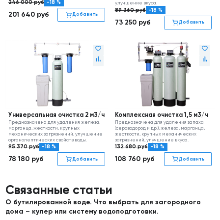
246 000
руб
-18 %
улучшение вкуса.
89 360
руб
-18 %
201 640
руб
Добавить
73 250
руб
Добавить
Универсальная очистка 2 м3/ч
Комплексная очистка 1,5 м3/ч
Предназначена для удаления железа,
Предназначена для удаления запаха
марганца, жесткости, крупных
(сероводород и др.), железа, марганца,
механических загрязнений, улучшение
жесткости, крупных механических
органолептических свойств воды.
загрязнений, улучшение вкуса.
95 370
руб
-18 %
132 680
руб
-18 %
78 180
руб
108 760
руб
Добавить
Добавить
Связанные статьи
О бутилированной воде. Что выбрать для загородного
дома – кулер или систему водоподготовки.