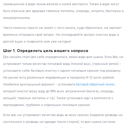
превышение в воде ионов железа и солей жесткости. Также в воде могут
быть опасные для здоровья тяжелые металлы, хлориды, нитраты, бактерии и
микроорганизмы.
Часто клиенты просто не знают с чего начать, куда обратиться, не хватает
времени отправить свой запрос. Не откладывайте вопрос очистки воды в
долгий ящик и позвоните нам уже сегодня!
Шаг 1. Определить цель вашего запроса
Для начала стоит для себя определиться, какая вода вам нужна. Если Вас не
устраивает только качество питьевой воды (плохой вкус, странный запах) -
установите себе бытовую очистку с одним питьевым краном под раковину.
На рынке есть различные модификации в пределах 8-12 тысяч рублей.
Наиболее выигрышный вариант - установить
бытовой обратный осмос
,
который очистит вашу воду до 98% всех загрязнений (железо, хлориды,
кальций, тяжелые металлы и т.д.). Такие установки идут в комплекте с
картриджами, трубками и отдельным питьевым краном.
Если вас не устраивает качество воды во всех кранах (надоели разводы на
сантехники и разводы на одежде после стирки), то вам нужна система