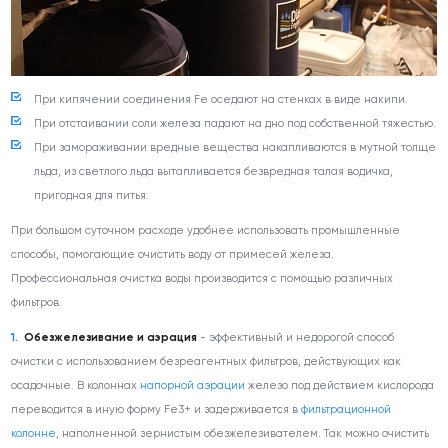
При кипячении соединения Fe оседают на стенках в виде накипи.
При отстаивании соли железа падают на дно под собственной тяжестью.
При замораживании вредные вещества накапливаются в мутной толще
льда, из светлого льда вытапливается безвредная талая водичка,
пригодная для питья.
При большом суточном расходе удобнее использовать промышленные
способы, помогающие очистить воду от примесей железа.
Профессиональная очистка воды производится с помощью различных
фильтров.
Обезжелезивание и аэрация
- эффективный и недорогой способ
очистки с использованием безреагентных фильтров, действующих как
осадочные. В колоннах
напорной аэрации
железо под действием кислорода
переводится в иную форму Fe
3+
и задерживается в
фильтрационной
колонне
, наполненной зернистым обезжелезивателем. Так можно очистить