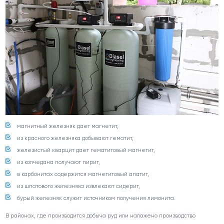
магнитный железняк дает магнетит,
из красного железняка добывают гематит,
железистый кварцит дает гематитовый магнетит,
из колчедана получают пирит,
в карбонитах содержится магнетитовый апатит,
из шпатового железняка извлекают сидерит,
бурый железняк служит источником получения лимонита.
В районах, где производится добыча руд или налажено производство