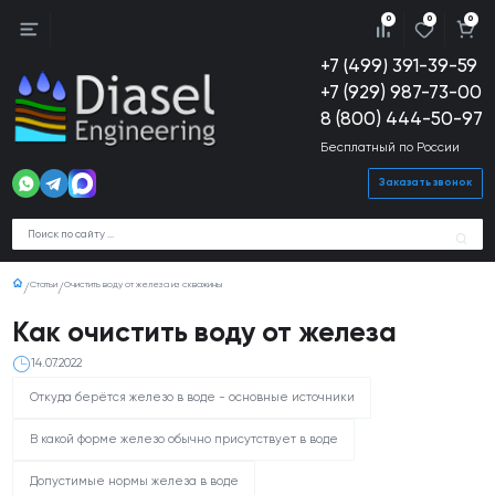
0
0
0
+7 (499) 391-39-59
+7 (929) 987-73-00
8 (800) 444-50-97
Бесплатный по России
Заказать звонок
Статьи
Очистить воду от железа из скважины
Как очистить воду от железа
14.07.2022
Откуда берётся железо в воде - основные источники
В какой форме железо обычно присутствует в воде
Допустимые нормы железа в воде