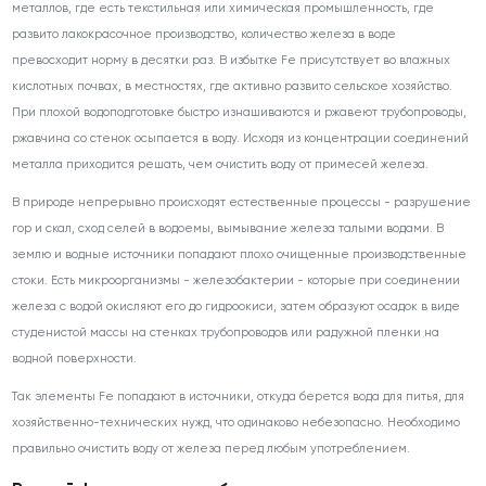
металлов, где есть текстильная или химическая промышленность, где
развито лакокрасочное производство, количество железа в воде
превосходит норму в десятки раз. В избытке Fe присутствует во влажных
кислотных почвах, в местностях, где активно развито сельское хозяйство.
При плохой водоподготовке быстро изнашиваются и ржавеют трубопроводы,
ржавчина со стенок осыпается в воду. Исходя из концентрации соединений
металла приходится решать, чем очистить воду от примесей железа.
В природе непрерывно происходят естественные процессы - разрушение
гор и скал, сход селей в водоемы, вымывание железа талыми водами. В
землю и водные источники попадают плохо очищенные производственные
стоки. Есть микроорганизмы - железобактерии - которые при соединении
железа с водой окисляют его до гидроокиси, затем образуют осадок в виде
студенистой массы на стенках трубопроводов или радужной пленки на
водной поверхности.
Так элементы Fe попадают в источники, откуда берется вода для питья, для
хозяйственно-технических нужд, что одинаково небезопасно. Необходимо
правильно очистить воду от железа перед любым употреблением.