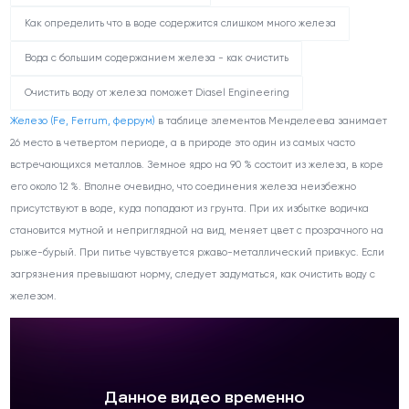
Как определить что в воде содержится слишком много железа
Вода с большим содержанием железа - как очистить
Очистить воду от железа поможет Diasel Engineering
Железо (Fe, Ferrum, феррум)
в таблице элементов Менделеева занимает
26 место в четвертом периоде, а в природе это один из самых часто
встречающихся металлов. Земное ядро на 90 % состоит из железа, в коре
его около 12 %. Вполне очевидно, что соединения железа неизбежно
присутствуют в воде, куда попадают из грунта. При их избытке водичка
становится мутной и неприглядной на вид, меняет цвет с прозрачного на
рыже-бурый. При питье чувствуется ржаво-металлический привкус. Если
загрязнения превышают норму, следует задуматься, как очистить воду с
железом.