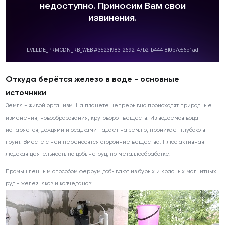
Откуда берётся железо в воде - основные
источники
Земля - живой организм. На планете непрерывно происходят природные
изменения, новообразования, круговорот веществ. Из водоемов вода
испаряется, дождями и осадками падает на землю, проникает глубоко в
грунт. Вместе с ней переносятся сторонние вещества. Плюс активная
людская деятельность по добыче руд, по металлообработке.
Промышленным способом феррум добывают из бурых и красных магнитных
руд - железняков и колчеданов: