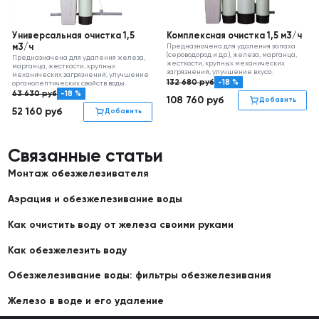
Универсальная очистка 1,5
Комплексная очистка 1,5 м3/ч
м3/ч
Предназначена для удаления запаха
(сероводород и др.), железа, марганца,
Предназначена для удаления железа,
жесткости, крупных механических
марганца, жесткости, крупных
загрязнений, улучшение вкуса.
механических загрязнений, улучшение
132 680
руб
-18 %
органолептических свойств воды.
63 630
руб
-18 %
108 760
руб
Добавить
52 160
руб
Добавить
Связанные статьи
Монтаж обезжелезивателя
Аэрация и обезжелезивание воды
Как очистить воду от железа своими руками
Как обезжелезить воду
Обезжелезивание воды: фильтры обезжелезивания
Железо в воде и его удаление