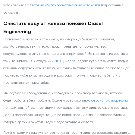
устанавливаем
бытовые обратноосмотические установки
под кухонные
раковины.
Очистить воду от железа поможет Diasel
Engineering
Практически во всех источниках, из которых добывается питьевая,
хозяйственная, техническая вода, превышена норма железа,
сопутствующего ему марганца и иных примесей. Важно знать их состав и
точные значения. Сотрудники
НПК "Диасел"
подскажут, чем очистить воду с
большим содержанием железа, как снизить зашкаливающие показатели до
нормы, как обезопасить водные растворы, применяющиеся в быту и в
промышленных масштабах.
Мы подберем оборудование необходимой производительности, которое
будет работать без проблем. Окажем всестороннюю
сервисную поддержку
,
при длительной эксплуатации произведем замену фильтрующего состава.
Дадим подробную консультацию по использованию линий водоподготовки,
которые должны очистить воду с содержанием железа.
Покупателям из различных регионов отправим фильтры обезжелезивания в