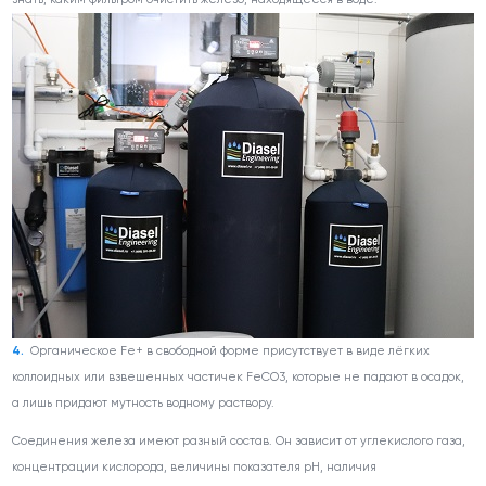
Органическое Fe
+
в свободной форме присутствует в виде лёгких
коллоидных или взвешенных частичек FeCO
3
, которые не падают в осадок,
а лишь придают мутность водному раствору.
Соединения железа имеют разный состав. Он зависит от углекислого газа,
концентрации кислорода, величины показателя pH, наличия