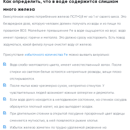
Как определить, что в воде содержится слишком
много железа
Ежесуточная норма потребления железа ПСП=0,8 мг на 1 кг своего веса. Это
безвредная доза, которую человек должен получать из воды и из пищи по
правилам ВОЗ. Малейшее превышение Fe в воде ощущается на вкус: вода
имеет привкус горечи и металла. Это должно сразу насторожить. Есть повод
задуматься, какой фильтр лучше очистит воду от железа.
Присутствие
избыточного количества Fe
можно выявить визуально:
Вода слабо-желтоватого цвета, имеет неестественный запах. После
стирки на светлом белье остаются неприятные разводы, вещи плохо
отстирываются.
После мытья кожа чрезмерно сухая, неприятно стянутая. У
чувствительных людей возникает кожные аллергии и дерматиты.
Если вода долго находится в неподвижном состоянии, на стенках сосудов
образуется плотный налет, на дно выпадает осадок.
При длительном стоянии в открытой посудине прозрачный цвет водицы
сменяется мутностью, в ней появляются рыжие хлопья.
Избыток железа заметен по трудно удаляемой ржавчине на