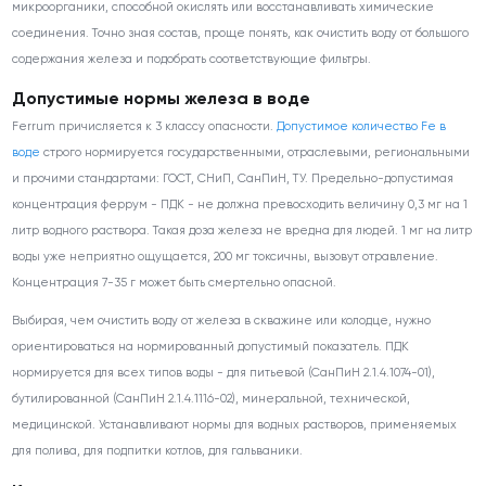
микроорганики, способной окислять или восстанавливать химические
соединения. Точно зная состав, проще понять, как очистить воду от большого
содержания железа и подобрать соответствующие фильтры.
Допустимые нормы железа в воде
Ferrum причисляется к 3 классу опасности.
Допустимое количество Fe в
воде
строго нормируется государственными, отраслевыми, региональными
и прочими стандартами: ГОСТ, СНиП, СанПиН, ТУ. Предельно-допустимая
концентрация феррум - ПДК - не должна превосходить величину 0,3 мг на 1
литр водного раствора. Такая доза железа не вредна для людей. 1 мг на литр
воды уже неприятно ощущается, 200 мг токсичны, вызовут отравление.
Концентрация 7-35 г может быть смертельно опасной.
Выбирая, чем очистить воду от железа в скважине или колодце, нужно
ориентироваться на нормированный допустимый показатель. ПДК
нормируется для всех типов воды - для питьевой (СанПиН 2.1.4.1074-01),
бутилированной (СанПиН 2.1.4.1116-02), минеральной, технической,
медицинской. Устанавливают нормы для водных растворов, применяемых
для полива, для подпитки котлов, для гальваники.