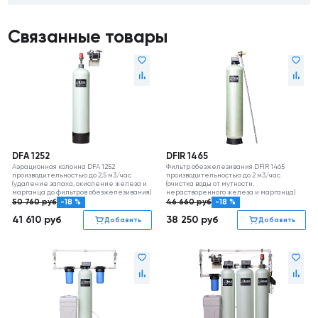
Связанные товары
DFA 1252
DFIR 1465
Аэрационная колонна DFA 1252
Фильтр обезжелезивания DFIR 1465
производительностью до 2,5 м3/час
производительностью до 2 м3/час
(удаление запаха, окисление железа и
(очистка воды от мутности,
марганца до фильтров обезжелезивания)
нерастворенного железа и марганца)
50 760
руб
-18 %
46 660
руб
-18 %
41 610
руб
38 250
руб
Добавить
Добавить