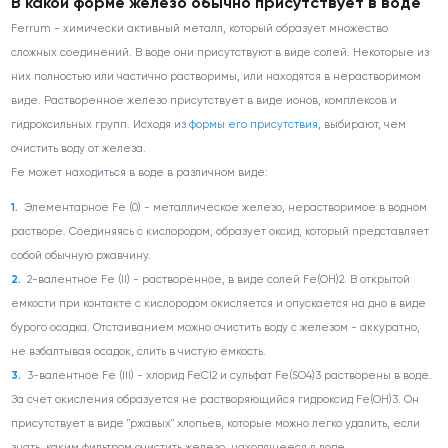
В какой форме железо обычно присутствует в воде
Ferrum - химически активный металл, который образует множество
сложных соединений. В воде они присутствуют в виде солей. Некоторые из
них полностью или частично растворимы, или находятся в нерастворимом
виде. Растворенное железо присутствует в виде ионов, комплексов и
гидроксильных групп. Исходя из
формы его присутствия
, выбирают, чем
очистить воду от железа.
Fe может находиться в воде в различном виде:
Элементарное Fe (0)
- металлическое железо, нерастворимое в водном
растворе. Соединяясь с кислородом, образует оксид, который представляет
собой обычную ржавчину.
2-валентное Fe (II)
- растворенное, в виде солей Fe(OH)
2
. В открытой
емкости при контакте с кислородом окисляется и опускается на дно в виде
бурого осадка. Отстаиванием можно очистить воду с железом - аккуратно,
не взбалтывая осадок, слить в чистую емкость.
3-валентное Fe (III)
- хлорид FeCl
2
и сульфат Fe(SO
4
)
3
растворены в воде.
За счет окисления образуется не растворяющийся гидроксид Fe(OH)
3
. Он
присутствует в виде "ржавых" хлопьев, которые можно легко удалить, если
знать, каким фильтром очистить железо, находящееся в воде.