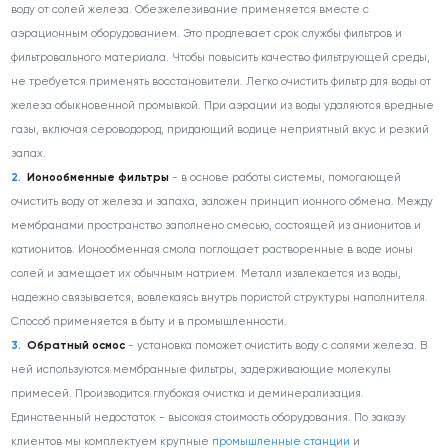
воду от солей железа. Обезжелезивание применяется вместе с
аэрационным оборудованием. Это продлевает срок службы фильтров и
фильтровального материала. Чтобы повысить качество фильтрующей среды,
не требуется применять восстановители. Легко очистить фильтр для воды от
железа обыкновенной промывкой. При аэрации из воды удаляются вредные
газы, включая сероводород, придающий водице неприятный вкус и резкий
запах.
Ионообменные фильтры
- в основе работы системы, помогающей
очистить воду от железа и запаха, заложен принцип ионного обмена. Между
мембранами пространство заполнено смесью, состоящей из анионитов и
катионитов. Ионообменная смола поглощает растворенные в воде ионы
солей и замещает их обычным натрием. Металл извлекается из воды,
надежно связывается, вовлекаясь внутрь пористой структуры наполнителя.
Способ применяется в быту и в промышленности.
Обратный осмос
- установка поможет очистить воду с солями железа. В
ней используются мембранные фильтры, задерживающие молекулы
примесей. Производится глубокая очистка и деминерализация.
Единственный недостаток - высокая стоимость оборудования. По заказу
клиентов мы комплектуем крупные
промышленные станции
и