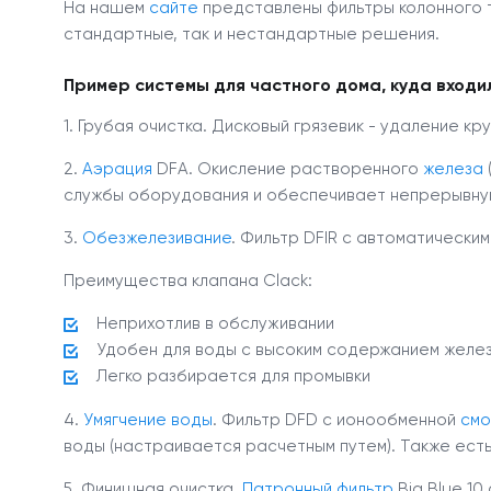
На нашем
сайте
представлены фильтры колонного 
стандартные, так и нестандартные решения.
Пример системы для частного дома, куда вход
1. Грубая очистка. Дисковый грязевик - удаление к
2.
Аэрация
DFA. Окисление растворенного
железа
службы оборудования и обеспечивает непрерывну
3.
Обезжелезивание
. Фильтр DFIR с автоматически
Преимущества клапана Clack:
Неприхотлив в обслуживании
Удобен для воды с высоким содержанием желе
Легко разбирается для промывки
4.
Умягчение воды
. Фильтр DFD с ионообменной
смо
воды (настраивается расчетным путем). Также ест
5. Финишная очистка.
Патронный фильтр
Big Blue 10