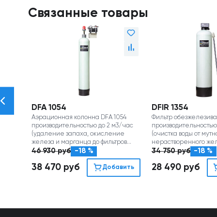
Связанные товары
DFA 1054
DFIR 1354
Аэрационная колонна DFA 1054
Фильтр обезжелезиван
производительностью до 2 м3/час
производительностью 
(удаление запаха, окисление
(очистка воды от мутн
железа и марганца до фильтров
нерастворенного же
обезжелезивания)
марганца)
46 930
руб
-18 %
34 750
руб
-18 %
38 470
руб
28 490
руб
Добавить