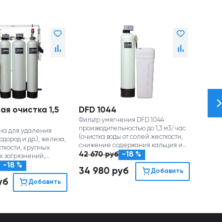
ая очистка 1,5
DFD 1044
Филь
Фильтр умягчения DFD 1044
диск
производительностью до 1,3 м3/час
на для удаления
Дисков
(очистка воды от солей жесткости,
одород и др.), железа,
для уд
снижение содержания кальция и
ткости, крупных
механ
магния)
42 670
руб
-18 %
 загрязнений,
(рейти
уса.
произв
-18 %
2 64
34 980
руб
Добавить
уб
2 17
Добавить