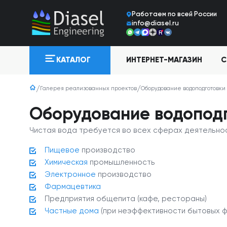
Работаем по всей Росcии
info@diasel.ru
ИНТЕРНЕТ-МАГАЗИН
С
КАТАЛОГ
Галерея реализованных проектов
Оборудование водоподготовки 
Оборудование водоподг
Чистая вода требуется во всех сферах деятельнос
Пищевое
производство
Химическая
промышленность
Электронное
производство
Фармацевтика
Предприятия общепита (кафе, рестораны)
Частные дома
(при неэффективности бытовых фи