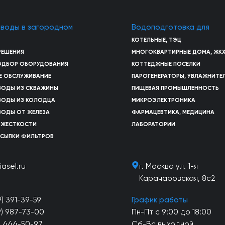
 воды в загородном
Водоподготовка для
КОТЕЛЬНЫЕ, ТЭЦ
РЕШЕНИЯ
МНОГОКВАРТИРНЫЕ ДОМА, ЖК
ПОДБОР ОБОРУДОВАНИЯ
КОТТЕДЖНЫЕ ПОСЕЛКИ
Е ОБСЛУЖИВАНИЕ
ПАРОГЕНЕРАТОРЫ, УВЛАЖНИТЕ
ВОДЫ ИЗ СКВАЖИНЫ
ПИЩЕВАЯ ПРОМЫШЛЕННОСТЬ
ВОДЫ ИЗ КОЛОДЦА
МИКРОЭЛЕКТРОНИКА
ВОДЫ ОТ ЖЕЛЕЗА
ФАРМАЦЕВТИКА, МЕДИЦИНА
 ЖЕСТКОСТИ
ЛАБОРАТОРИИ
АСЫПКИ ФИЛЬТРОВ
iasel.ru
г. Москва ул. 1-я
Карачаровская, 8с2
9) 391-39-59
График работы
9) 987-73-00
Пн-Пт с 9:00 до 18:00
) 444-50-97
Сб-Вс выходной