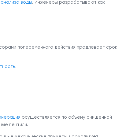
м
анализа воды
. Инженеры разрабатывают как
ссорами попеременного действия продлевает срок
тность
.
енерация
осуществляется по объему очищенной
ые вентили.
очные механические примеси, нормализует