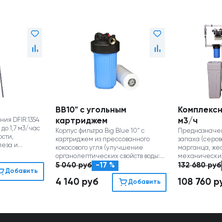
BB10" с угольным
Комплексн
ия DFIR 1354
картриджем
м3/ч
до 1,7 м3/час
Корпус фильтра Big Blue 10" с
Предназначе
ости,
картриджем из прессованного
запаха (серов
леза и
кокосового угля (улучшение
марганца, жес
органолептических свойств воды:
механических
прикус, цветность, запах)
улучшение вк
5 040
руб
-17 %
132 680
руб
Добавить
4 140
руб
108 760
р
Добавить