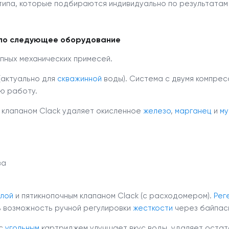
типа, которые подбираются индивидуально по результата
ило следующее оборудование
рупных механических примесей.
(актуально для
скважинной
воды). Система с двумя компре
ю работу.
м клапаном Clack удаляет окисленное
железо
,
марганец
и
му
за
лой
и пятикнопочным клапаном Clack (с расходомером).
Рег
ь возможность ручной регулировки
жесткости
через байпасн
 с
угольным
картриджем улучшает вкус воды, удаляет остат