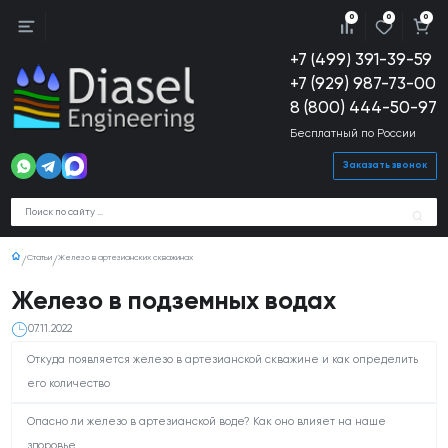
0
0
0
+7 (499) 391-39-59
+7 (929) 987-73-00
8 (800) 444-50-97
Бесплатный по России
Заказать звонок
Статьи
Железо в артезианских скважинах
Железо в подземных водах
07.11.2022
Откуда появляется железо в артезианской скважине и как определить
его количество
Опасно ли железо в артезианской воде? Как оно влияет на наше
здоровье