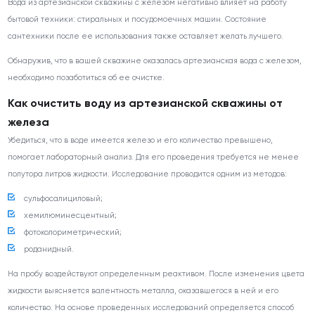
Вода из артезианской скважины с железом негативно влияет на работу
бытовой техники: стиральных и посудомоечных машин. Состояние
сантехники после ее использования также оставляет желать лучшего.
Обнаружив, что в вашей скважине оказалась артезианская вода с железом,
необходимо позаботиться об ее очистке.
Как очистить воду из артезианской скважины от
железа
Убедиться, что в воде имеется железо и его количество превышено,
помогает лабораторный анализ. Для его проведения требуется не менее
полутора литров жидкости. Исследование проводится одним из методов:
сульфосалициловый;
хемилюминесцентный;
фотоколориметрический;
роданидный.
На пробу воздействуют определенным реактивом. После изменения цвета
жидкости выясняется валентность металла, оказавшегося в ней и его
количество. На основе проведенных исследований определяется способ