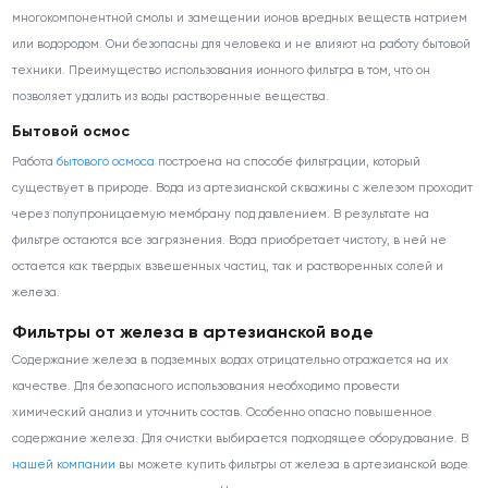
многокомпонентной смолы и замещении ионов вредных веществ натрием
или водородом. Они безопасны для человека и не влияют на работу бытовой
техники. Преимущество использования ионного фильтра в том, что он
позволяет удалить из воды растворенные вещества.
Бытовой осмос
Работа
бытового осмоса
построена на способе фильтрации, который
существует в природе. Вода из артезианской скважины с железом проходит
через полупроницаемую мембрану под давлением. В результате на
фильтре остаются все загрязнения. Вода приобретает чистоту, в ней не
остается как твердых взвешенных частиц, так и растворенных солей и
железа.
Фильтры от железа в артезианской воде
Содержание железа в подземных водах отрицательно отражается на их
качестве. Для безопасного использования необходимо провести
химический анализ и уточнить состав. Особенно опасно повышенное
содержание железа. Для очистки выбирается подходящее оборудование. В
нашей компании
вы можете купить фильтры от железа в артезианской воде