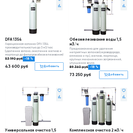
DFA 1354
Обезжелезивание воды 1,5
Аэрационная колонна DFA 1354
м3/ч
производительностью до 3 м3/час
Предназначена для удаления
(удаление запаха, окисление железа и
неприятных запахов (сероводорода,
марганца до фильтров обезжелезивания)
аммиака и пр.), железа, марганца,
53 190
руб
-18 %
крупных механических загрязнений,
улучшение вкуса.
43 600
руб
Добавить
89 360
руб
-18 %
73 250
руб
Добавить
Универсальная очистка 1,5
Комплексная очистка 2 м3/ч