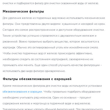
очистки и подбирается фильтр для очистки скважинной воды от железа.
Механические фильтры
Для удаления железа из подземных вод можно использовать механические
фильтры. Они представлены двумя видами: кувшинным и насадкой на кран.
Сегодня это самое распространенное и доступное оборудование очистки.
Такие устройства успешно справляются с двухвалентным железом и
ржавчиной. Важно правильно выбрать вещество, которое засыпается в
картридж. Обычно это активированный уголь или ионообменная смола.
Чтобы очистка подземных вод от железа происходила эффективно,
необходимо следить за состоянием картриджей, своевременно их
промывать или менять. Еще один способ улучшить качество фильтрации -
использовать два вида фильтра одновременно.
Фильтры обезжелезивания с аэрацией
Кроме механических фильтров для очистки воды используются установки
обезжелезивания и аэрации
. Чтобы правильно подобрать оборудование
необходимо учитывать ряд нюансов. Один из основных - процент
содержания железа и марганца в подземной воде и вид железа.
Трехвалентное можно удалить обычной фильтрацией. Для двухвалентного,