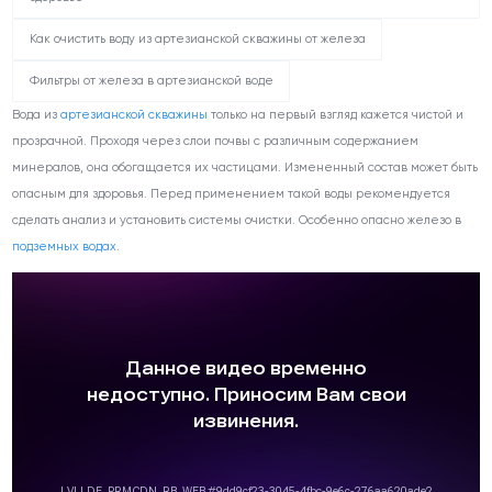
Как очистить воду из артезианской скважины от железа
Фильтры от железа в артезианской воде
Вода из
артезианской скважины
только на первый взгляд кажется чистой и
прозрачной. Проходя через слои почвы с различным содержанием
минералов, она обогащается их частицами. Измененный состав может быть
опасным для здоровья. Перед применением такой воды рекомендуется
сделать анализ и установить системы очистки. Особенно опасно железо в
подземных водах
.