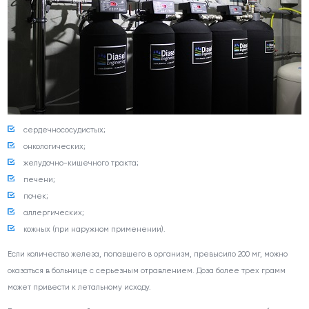
сердечнососудистых;
онкологических;
желудочно-кишечного тракта;
печени;
почек;
аллергических;
кожных (при наружном применении).
Если количество железа, попавшего в организм, превысило 200 мг, можно
оказаться в больнице с серьезным отравлением. Доза более трех грамм
может привести к летальному исходу.