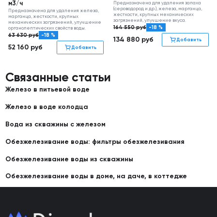
м3/ч
Предназначена для удаления запаха
(сероводород и др.), железа, марганца,
Предназначена для удаления железа,
жесткости, крупных механических
марганца, жесткости, крупных
загрязнений, улучшение вкуса.
механических загрязнений, улучшение
164 550
руб
-18 %
органолептических свойств воды.
63 630
руб
-18 %
134 880
руб
Добавить
52 160
руб
Добавить
Связанные статьи
Железо в питьевой воде
Железо в воде колодца
Вода из скважины с железом
Обезжелезивание воды: фильтры обезжелезивания
Обезжелезивание воды из скважины
Обезжелезивание воды в доме, на даче, в коттедже