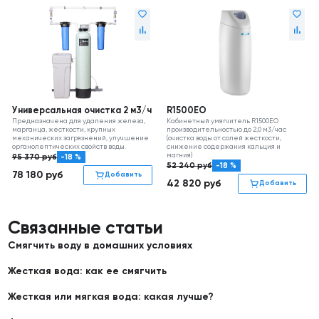
Универсальная очистка 2 м3/ч
R1500ЕО
Предназначена для удаления железа,
Кабинетный умягчитель R1500ЕО
марганца, жесткости, крупных
производительностью до 2,0 м3/час
механических загрязнений, улучшение
(очистка воды от солей жесткости,
органолептических свойств воды.
снижение содержания кальция и
магния)
95 370
руб
-18 %
52 240
руб
-18 %
78 180
руб
Добавить
42 820
руб
Добавить
Связанные статьи
Смягчить воду в домашних условиях
Жесткая вода: как ее смягчить
Жесткая или мягкая вода: какая лучше?