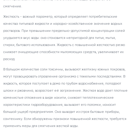
смягчение.
Жесткость - важный параметр, который определяет потребительские
качества питьевой жидкости и народно-хозяйственное значение водных
растворов. При превышении предельно-допустимой концентрации солей
ухудшается вкус воды: она становится непригодной для питья, мытья,
стирки, бытового использования. Жидкость с повышенной жесткостью резко
снижает очищающие способности мыломоющих средств, увеличивает их
расход.
В большом количестве соли токсичны, вызывают желтизну кожных покровов,
могут провоцировать отравление организма с тяжелыми последствиями. В
жидкость, которая поступает в дома по трубам водоснабжения, попадают
шлаки и ржавчина, возрастает её загрязнение. Жесткая вода дает плотные
каменистые отложения в виде накипи, снижает теплотехнические
характеристики гидрооборудования, вызывает его поломки, наносит
большой ущерб предприятиям. Она выводит из строя бытовые приборы,
сантехнику. Если обнаружены признаки повышенной жесткости, требуется
применять меры для смягчения жесткой воды.