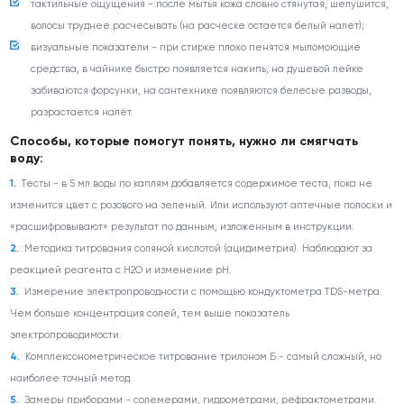
тактильные ощущения - после мытья кожа словно стянутая, шелушится,
волосы труднее расчесывать (на расческе остается белый налет);
визуальные показатели - при стирке плохо пенятся мыломоющие
средства, в чайнике быстро появляется накипь, на душевой лейке
забиваются форсунки, на сантехнике появляются белесые разводы,
разрастается налёт.
Способы, которые помогут понять, нужно ли смягчать
воду:
Тесты - в 5 мл воды по каплям добавляется содержимое теста, пока не
изменится цвет с розового на зеленый. Или используют аптечные полоски и
«расшифровывают» результат по данным, изложенным в инструкции.
Методика титрования соляной кислотой (ацидиметрия). Наблюдают за
реакцией реагента с Н
2
О и изменение pH.
Измерение электропроводности с помощью кондуктометра TDS-метра.
Чем больше концентрация солей, тем выше показатель
электропроводимости.
Комплексонометрическое титрование трилоном Б - самый сложный, но
наиболее точный метод.
Замеры приборами - солемерами, гидрометрами, рефрактометрами.