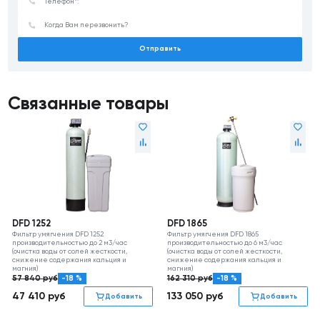
Отправить
Связанные товары
DFD 1252
DFD 1865
Фильтр умягчения DFD 1252
Фильтр умягчения DFD 1865
производительностью до 2 м3/час
производительностью до 6 м3/час
(очистка воды от солей жесткости,
(очистка воды от солей жесткости,
снижение содержания кальция и
снижение содержания кальция и
магния)
магния)
57 840
руб
-18 %
162 310
руб
-18 %
47 410
руб
133 050
руб
Добавить
Добавить