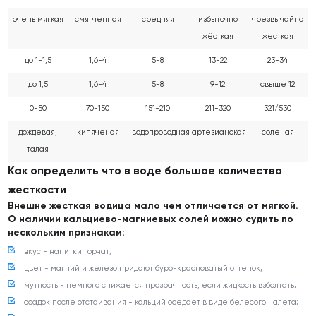
очень мягкая
смягченная
средняя
избыточно
чрезвычайно
жёсткая
жесткая
до 1-1,5
1,6-4
5-8
13-22
23-34
до 1,5
1,6-4
5-8
9-12
свыше 12
0-50
70-150
151-210
211-320
321/530
дождевая,
кипяченая
водопроводная
артезианская
соленая
талая
Как определить что в воде большое количество
жесткости
Внешне жесткая водица мало чем отличается от мягкой.
О наличии кальциево-магниевых солей можно судить по
нескольким признакам:
вкус - напитки горчат;
цвет - магний и железо придают буро-красноватый оттенок;
мутность - немного снижается прозрачность, если жидкость взболтать;
осадок после отстаивания - кальций оседает в виде белесого налета;