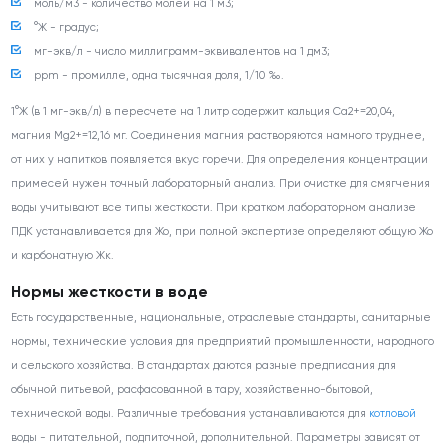
моль/м
3
- количество молей на 1 м
3
;
°Ж - градус;
мг-экв/л - число миллиграмм-эквивалентов на 1 дм
3
;
ppm - промилле, одна тысячная доля, 1/10 ‰.
1°Ж (в 1 мг-экв/л) в пересчете на 1 литр содержит кальция Са
2+
=20,04,
магния Mg
2+
=12,16 мг. Соединения магния растворяются намного труднее,
от них у напитков появляется вкус горечи. Для определения концентрации
примесей нужен точный лабораторный анализ. При очистке для смягчения
воды учитывают все типы жесткости. При кратком лабораторном анализе
ПДК устанавливается для Жо, при полной экспертизе определяют общую Жо
и карбонатную Жк.
Нормы жесткости в воде
Есть государственные, национальные, отраслевые стандарты, санитарные
нормы, технические условия для предприятий промышленности, народного
и сельского хозяйства. В стандартах даются разные предписания для
обычной питьевой, расфасованной в тару, хозяйственно-бытовой,
технической воды. Различные требования устанавливаются для
котловой
воды - питательной, подпиточной, дополнительной. Параметры зависят от