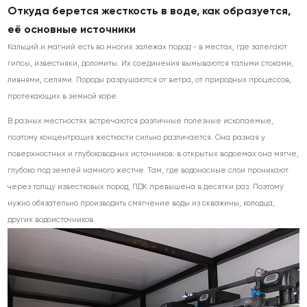
Откуда берется жесткость в воде, как образуется,
её основные источники
Кальций и магний есть во многих залежах пород - в местах, где залегают
гипсы, известняки, доломиты. Их соединения вымываются талыми стоками,
ливнями, селями. Породы разрушаются от ветра, от природных процессов,
протекающих в земной коре.
В разных местностях встречаются различные полезные ископаемые,
поэтому концентрация жесткости сильно различается. Она разная у
поверхностных и глубоководных источников: в открытых водоемах она мягче,
глубоко под землей намного жестче. Там, где водоносные слои проникают
через толщу известковых пород, ПДК превышена в десятки раз. Поэтому
нужно обязательно производить смягчение воды из скважины, колодца,
других водоисточников.