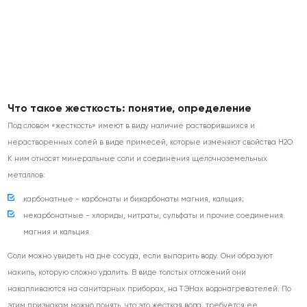
Что такое жесткость: понятие, определение
Под словом «жесткость» имеют в виду наличие растворившихся и
нерастворенных солей в виде примесей, которые изменяют свойства Н
2
О.
К ним относят минеральные соли и соединения щелочноземельных
металлов:
карбонатные - карбонаты и бикарбонаты магния, кальция;
некарбонатные - хлориды, нитраты, сульфаты и прочие соединения
магния и кальция.
Соли можно увидеть на дне сосуда, если выпарить воду. Они образуют
накипь, которую сложно удалить. В виде толстых отложений они
накапливаются на санитарных приборах, на ТЭНах водонагревателей. По
этим признакам можно понять, что это жесткая вода, требуется ее