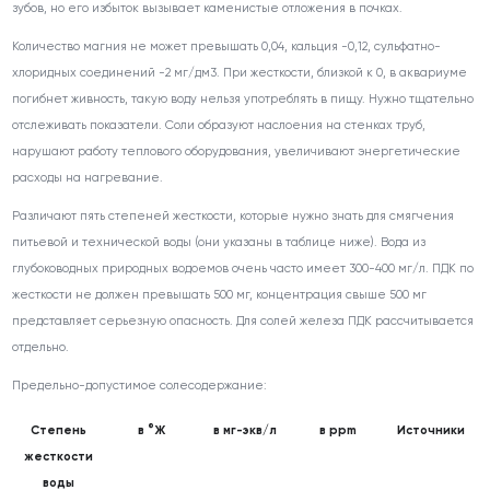
зубов, но его избыток вызывает каменистые отложения в почках.
Количество магния не может превышать 0,04, кальция -0,12, сульфатно-
хлоридных соединений -2 мг/дм
3
. При жесткости, близкой к 0, в аквариуме
погибнет живность, такую воду нельзя употреблять в пищу. Нужно тщательно
отслеживать показатели. Соли образуют наслоения на стенках труб,
нарушают работу теплового оборудования, увеличивают энергетические
расходы на нагревание.
Различают пять степеней жесткости, которые нужно знать для смягчения
питьевой и технической воды (они указаны в таблице ниже). Вода из
глубоководных природных водоемов очень часто имеет 300-400 мг/л. ПДК по
жесткости не должен превышать 500 мг, концентрация свыше 500 мг
представляет серьезную опасность. Для солей железа ПДК рассчитывается
отдельно.
Предельно-допустимое солесодержание:
Степень
в °Ж
в мг-экв/л
в ppm
Источники
жесткости
воды