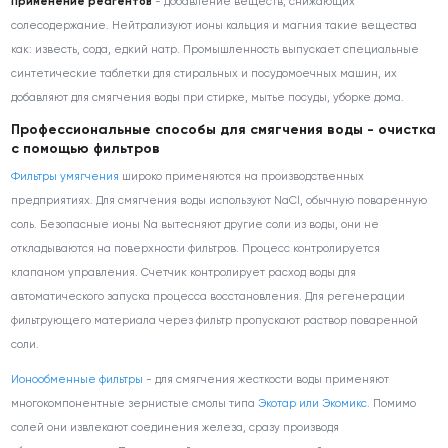
Применение реагентов
- добавление веществ, снижающих
солесодержание. Нейтрализуют ионы кальция и магния такие вещества
как: известь, сода, едкий натр. Промышленность выпускает специальные
синтетические таблетки для стиральных и посудомоечных машин, их
добавляют для смягчения воды при стирке, мытье посуды, уборке дома.
Профессиональные способы для смягчения воды - очистка
с помощью фильтров
Фильтры умягчения
широко применяются на производственных
предприятиях. Для смягчения воды используют NaCl, обычную поваренную
соль. Безопасные ионы Na вытесняют другие соли из воды, они не
откладываются на поверхности фильтров. Процесс контролируется
клапаном управления. Счетчик контролирует расход воды для
автоматического запуска процесса восстановления. Для регенерации
фильтрующего материала через фильтр пропускают раствор поваренной
соли.
Ионообменные фильтры
- для смягчения жесткости воды применяют
многокомпонентные зернистые смолы типа
Экотар или Экомикс
. Помимо
солей они извлекают соединения железа, сразу производя