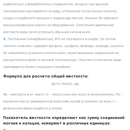
карбонатных и бикарбонатных соединений, которые при высокой
температуре распадаются на воду, углекислый газ (угольную кислоту),
осадок из карбоната кальция и гидроксида магния. Именно Жк образует
кальцинированную накипь на оборудовании. Смягчение временной
жесткости воды легко устранить обычным кипячением.
Постоянная (некарбонатная, Жп) не опускается в осадок. Её состав
намного сложнее, содержит фосфаты, сульфаты, фториды, хлориды, кислоты.
Её невозможно устранить кипячением, нерастворимые соединения не
расщепляются даже от высокой температуры. Очистка и смягчение воды
производится более сложными способами.
Формула для расчета общей жесткости:
Жо=m/(Мэ×V), где
Жо - жёсткость в мг-экв/л; m - масса соли или иона, в миллиграммах; Мэ -
молярная масса эквивалентов (соли либо ионов) в граммах на моль; V -
физический объем жидкости в литрах.
Показатель жесткости определяют как сумму соединений
магния и кальция, измеряют в различных единицах: