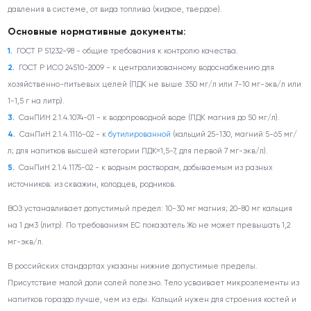
давления в системе, от вида топлива (жидкое, твердое).
Основные нормативные документы:
ГОСТ Р 51232-98 - общие требования к контролю качества.
ГОСТ Р ИСО 24510-2009 - к централизованному водоснабжению для
хозяйственно-питьевых целей (ПДК не выше 350 мг/л или 7-10 мг-экв/л или
1-1,5 г на литр).
СанПИН 2.1.4.1074-01 - к водопроводной воде (ПДК магния до 50 мг/л).
СанПиН 2.1.4.1116-02 - к
бутилированной
(кальций 25-130, магний 5-65 мг/
л; для напитков высшей категории ПДК=1,5-7, для первой 7 мг-экв/л).
СанПиН 2.1.4.1175-02 - к водным растворам, добываемым из разных
источников: из скважин, колодцев, родников.
ВОЗ устанавливает допустимый предел: 10-30 мг магния; 20-80 мг кальция
на 1 дм
3
(литр). По требованиям EC показатель Жо не может превышать 1,2
мг-экв/л.
В российских стандартах указаны нижние допустимые пределы.
Присутствие малой доли солей полезно. Тело усваивает микроэлементы из
напитков гораздо лучше, чем из еды. Кальций нужен для строения костей и