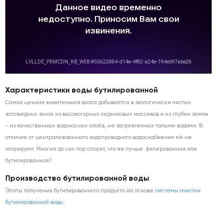
Характеристики воды бутилированной
Самая ценная живительная влага добывается в экологически чистых
заповедных зонах из высокогорных ледниковых массивов и из глубин земли
- из качественных водоносных слоёв, не загрязненных талыми водами. В
отличие от централизованного водопроводного водоснабжения её не
хлорируют. Многие до сих пор спорят, что же лучше: фильтрованная или
бутилированная?
Производство бутилированной воды
Этапы получения бутилированного продукта на основе
системы очистки
бутилированной воды
: