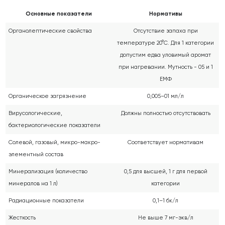
Основные показатели
Нормативы
Органолептические свойства
Отсутствие запаха при
температуре 20°С. Для 1 категории
допустим едва уловимый аромат
при нагревании. Мутность - 05 и 1
ЕМФ
Органическое загрязнение
0,005–01 мл/л
Вирусологические,
Должны полностью отсутствовать
бактериологические показатели
Солевой, газовый, микро-макро-
Соответствует нормативам
элементный состав
Минерализация (количество
0,5 для высшей, 1 г для первой
минералов на 1 л)
категории
Радиационные показатели
0,1–1 бк/л
Жесткость
Не выше 7 мг-экв/л