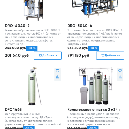
DRO-4040-2
DRO-8040-4
Установка обратного осмоса DRO-4040-2
Установка обратного осмоса DRO-8040-4
производительностью 500 л/ч (очистка от
производительностью 4 м3/час (очистка
минерализации и неорганических
от минерализации и неорганических
солей: натрий, хлориды, сульфаты,
солей: натрий, хлориды, сульфаты,
нитраты и пр.)
нитраты и пр.)
246 000
руб
-18 %
965 200
руб
-18 %
201 640
руб
791 150
руб
Добавить
Добавить
DFC 1465
Комплексная очистка 2 м3/ч
Фильтр угольный DFC 1465
Предназначена для удаления запаха
производительностью до 1,8 м3/час
(сероводород и др.), железа, марганца,
(очистка воды от цветности, запаха,
жесткости, крупных механических
улучшение органолептических свойств)
загрязнений, улучшение вкуса.
77 620
руб
-18 %
164 550
руб
-18 %