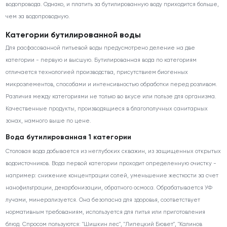
водопровода. Однако, и платить за бутилированную воду приходится больше,
чем за водопроводную.
Категории бутилированной воды
Для расфасованной питьевой воды предусмотрено деление на две
категории - первую и высшую. Бутилированная вода по категориям
отличается технологией производства, присутствием биогенных
микроэлементов, способами и интенсивностью обработки перед розливом.
Различия между категориями не только во вкусе или пользе для организма.
Качественные продукты, производящиеся в благополучных санитарных
зонах, намного выше по цене.
Вода бутилированная 1 категории
Столовая вода добывается из неглубоких скважин, из защищенных открытых
водоисточников. Вода первой категории проходит определенную очистку -
например: снижение концентрации солей, уменьшение жесткости за счет
нанофильтрации, декарбонизации, обратного осмоса. Обрабатывается УФ
лучами, минерализуется. Она безопасна для здоровья, соответствует
нормативным требованиям, используется для питья или приготовления
блюд. Спросом пользуются: "Шишкин лес", "Липецкий Бювет", "Калинов