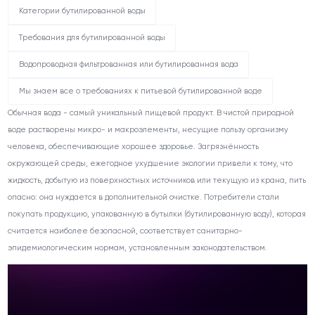
Категории бутилированной воды
Требования для бутилированной воды
Водопроводная фильтрованная или бутилированная вода
Мы знаем все о требованиях к питьевой бутилированной воде
Обычная вода - самый уникальный пищевой продукт. В чистой природной
воде растворены микро- и макроэлементы, несущие пользу организму
человека, обеспечивающие хорошее здоровье. Загрязнённость
окружающей среды, ежегодное ухудшение экологии привели к тому, что
жидкость, добытую из поверхностных источников или текущую из крана, пить
опасно: она нуждается в дополнительной очистке. Потребители стали
покупать продукцию, упакованную в бутылки (бутилированную воду), которая
считается наиболее безопасной, соответствует санитарно-
эпидемиологическим нормам, установленным законодательством.