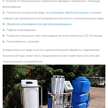
Очистка от механических/химических вредных примесей с помощью
фильтрования.
Получение очищенной воды на
установках обратного осмоса
с линией
подмеса для возможности регулирования жесткости и минерализации воды.
Обработка
ультрафиолетом для обеззараживания
.
Подача в резервуары.
Розлив в стеклянные или пластиковые бутылки емкостью 0,33–19 литров.
Укупоривание, упаковка.
В зависимости от вида очистки и дополнительной обработки содержимое
бутылочной тары может быть предназначено для хозяйственного или для
персонального употребления.