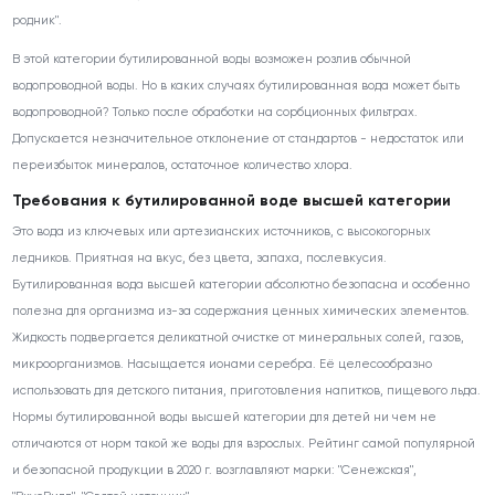
родник".
В этой категории бутилированной воды возможен розлив обычной
водопроводной воды. Но в каких случаях бутилированная вода может быть
водопроводной? Только после обработки на сорбционных фильтрах.
Допускается незначительное отклонение от стандартов - недостаток или
переизбыток минералов, остаточное количество хлора.
Требования к бутилированной воде высшей категории
Это вода из ключевых или артезианских источников, с высокогорных
ледников. Приятная на вкус, без цвета, запаха, послевкусия.
Бутилированная вода высшей категории абсолютно безопасна и особенно
полезна для организма из-за содержания ценных химических элементов.
Жидкость подвергается деликатной очистке от минеральных солей, газов,
микроорганизмов. Насыщается ионами серебра. Её целесообразно
использовать для детского питания, приготовления напитков, пищевого льда.
Нормы бутилированной воды высшей категории для детей ни чем не
отличаются от норм такой же воды для взрослых. Рейтинг самой популярной
и безопасной продукции в 2020 г. возглавляют марки: "Сенежская",