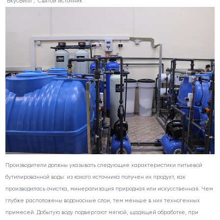
"ВкусВилл", "Святой источник".
Производители должны указывать следующие характеристики питьевой
бутилированной воды: из какого источника получен их продукт, как
производилась очистка, минерализация природная или искусственная. Чем
глубже расположены водоносные слои, тем меньше в них техногенных
примесей. Добытую воду подвергают мягкой, щадящей обработке, при