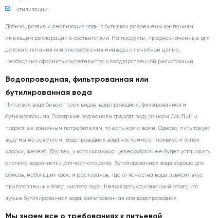
утилизации.
Добыча, розлив и реализация воды в бутылках разрешены компаниям,
имеющим декларации о соответствии. На продукты, предназначенные для
детского питания или употребления минводы с лечебной целью,
необходимо оформить свидетельство о государственной регистрации.
Водопроводная, фильтрованная или
бутилированная вода
Питьевая вода бывает трех видов: водопроводная, фильтрованная и
бутилированная. Городские водоканалы доводят воду до норм СанПиН и
подают ее конечным потребителям, то есть нам с вами. Однако, пить такую
воду мы не советуем. Водопроводная вода часто имеет привкус и запах
хлорки, железа. Для тех, у кого скважина целесообразнее будет установить
систему водоочистки для частного дома. Бутилированная вода хороша для
офисов, небольших кафе и ресторанов, где от качества воды зависит вкус
приготовленных блюд, чистота льда. Нельзя дать однозначный ответ, что
лучше бутилированная вода, фильтрованная или водопроводная.
Мы знаем все о требованиях к питьевой