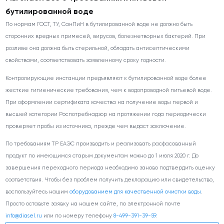
бутилированной воде
По нормам ГОСТ, ТУ, СанПиН в бутилированной воде не должно быть
сторонних вредных примесей, вирусов, болезнетворных бактерий. При
розливе она должна быть стерильной, обладать антисептическими
свойствами, соответствовать заявленному сроку годности.
Контролирующие инстанции предъявляют к бутилированной воде более
жесткие гигиенические требования, чем к водопроводной питьевой воде.
При оформлении сертификата качества на получение воды первой и
высшей категории Роспотребнадзор на протяжении года периодически
проверяет пробы из источника, прежде чем выдаст заключение.
По требованиям ТР ЕАЭС производить и реализовать расфасованный
продукт по имеющимся старым документам можно до 1 июля 2020 г. До
завершения переходного периода необходимо заново подтвердить оценку
соответствия. Чтобы без проблем получить декларацию или свидетельство,
воспользуйтесь нашим
оборудованием для качественной очистки воды
.
Просто оставьте заявку на нашем сайте, по электронной почте
info@diasel.ru
или по номеру телефону
8-499-391-39-59
.