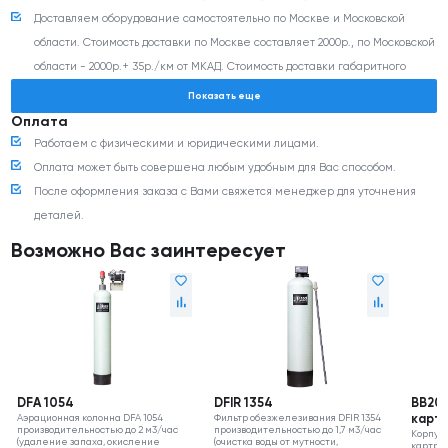
Сертификат соответствия
скачать
Доставляем оборудование самостоятельно по Москве и Московской
Санитарно-эпидемиологическое и гигиеническое заключение
скачать
области. Стоимость доставки по Москве составляет 2000р., по Московской
области - 2000р.+ 35р./км от МКАД. Стоимость доставки габаритного
оборудования (более 350 кг и/или 0,8 м3) согласовывается с
Показать еще
менеджером дополнительно.
Оплата
Доставка оборудования транспортными компаниями: Деловые линии,
Работаем с физическими и юридическими лицами.
ПЭК, CDEK и любыми другими ТК (по согласованию). Стоимость доставки
Оплата может быть совершена любым удобным для Вас способом.
можно рассчитать на сайте транспортной компании. Доставка до
После оформления заказа с Вами свяжется менеджер для уточнения
терминала транспортной компании в г. Москве негабаритного
деталей.
оборудования (менее 350 кг и/или 0,8 м3) осуществляется бесплатно.
Возможно Вас заинтересует
DFA 1054
DFIR 1354
BB20"
Аэрационная колонна DFA 1054
Фильтр обезжелезивания DFIR 1354
карт
производительностью до 2 м3/час
производительностью до 1,7 м3/час
Корпус 
(удаление запаха, окисление
(очистка воды от мутности,
картри