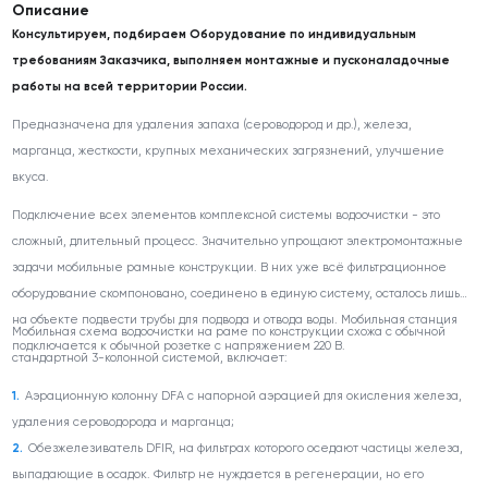
Описание
Консультируем, подбираем Оборудование по индивидуальным
требованиям Заказчика, выполняем монтажные и пусконаладочные
работы на всей территории России.
Предназначена для удаления запаха (сероводород и др.), железа,
марганца, жесткости, крупных механических загрязнений, улучшение
вкуса.
Подключение всех элементов комплексной системы водоочистки - это
сложный, длительный процесс. Значительно упрощают электромонтажные
задачи мобильные рамные конструкции. В них уже всё фильтрационное
оборудование скомпоновано, соединено в единую систему, осталось лишь
на объекте подвести трубы для подвода и отвода воды. Мобильная станция
Мобильная схема водоочистки на раме по конструкции схожа с обычной
подключается к обычной розетке с напряжением 220 В.
стандартной 3-колонной системой, включает:
Аэрационную колонну DFA с напорной аэрацией для окисления железа,
удаления сероводорода и марганца;
Обезжелезиватель DFIR, на фильтрах которого оседают частицы железа,
выпадающие в осадок. Фильтр не нуждается в регенерации, но его