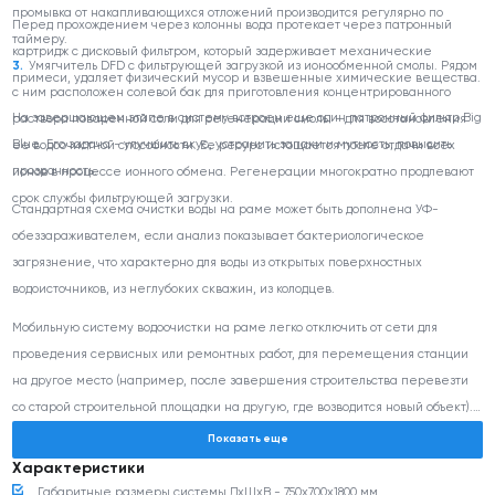
промывка от накапливающихся отложений производится регулярно по
Перед прохождением через колонны вода протекает через патронный
таймеру.
картридж с дисковый фильтром, который задерживает механические
Умягчитель DFD с фильтрующей загрузкой из ионообменной смолы. Рядом
примеси, удаляет физический мусор и взвешенные химические вещества.
с ним расположен солевой бак для приготовления концентрированного
На завершающем этапе в систему встроен еще один патронный фильтр Big
раствора поваренной соли для регенерации смолы - для восстановления
Blue. Его задача - улучшить вкус, устранить запахи и мутность, повысить
ее водоочистной способности. Ее ресурс истощается после отдачи всех
прозрачность.
ионов в процессе ионного обмена. Регенерации многократно продлевают
срок службы фильтрующей загрузки.
Стандартная схема очистки воды на раме может быть дополнена УФ-
обеззараживателем, если анализ показывает бактериологическое
загрязнение, что характерно для воды из открытых поверхностных
водоисточников, из неглубоких скважин, из колодцев.
Мобильную систему водоочистки на раме легко отключить от сети для
проведения сервисных или ремонтных работ, для перемещения станции
на другое место (например, после завершения строительства перевезти
со старой строительной площадки на другую, где возводится новый объект).
Рамные конструкции применяют в частном домостроении, на
Показать еще
промышленных предприятиях, в коммерческих компаниях.
Характеристики
Габаритные размеры системы ДхШхВ - 750х700х1800 мм