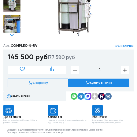
Арт.:
COMPLEX-N-UV
В наличии
145 500
руб
177 580 руб
В корзину
Купить в 1 клик
Задать вопрос
Доставка
Оплата
Монтаж
Быстро и удобно
по Москве, МО
и в
Наличные, картой,
безналичный расчёт
(с
Ежедневно (без выходных),
без
регионы России
НДС / без НДС)
предоплаты, работы
под ключ
Внешний вид товара может отличаться от изображений, представленных на сайте.
Без ухудшения потребительских качеств товара.