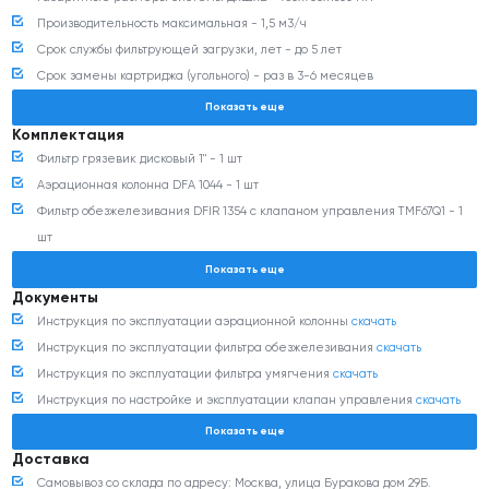
Производительность максимальная - 1,5 м3/ч
Срок службы фильтрующей загрузки, лет - до 5 лет
Срок замены картриджа (угольного) - раз в 3-6 месяцев
Количество соли на регенерацию - 3,2 кг
Показать еще
Частота регенераций умягчителя (при Ж = 7) - 5,7 м3
Комплектация
Количество воды, сбрасываемой в дренаж минимально - 170+270 литров
Фильтр грязевик дисковый 1" - 1 шт
Безопасно для септика - Да
Аэрационная колонна DFA 1044 - 1 шт
Присоединительный размер - 1 “
Фильтр обезжелезивания DFIR 1354 с клапаном управления TMF67Q1 - 1
Электропитание, потребляемая мощность - 220В / 225 Вт
шт
Давление исходной воды, бар - от 3 до 6
Фильтр умягчения DFD 1044 с клапаном управления TMF116Q3 - 1 шт
Показать еще
Фильтр ВВ20" с угольным картриджем - 1 шт
Документы
Инструкция по эксплуатации аэрационной колонны
скачать
Инструкция по эксплуатации фильтра обезжелезивания
скачать
Инструкция по эксплуатации фильтра умягчения
скачать
Инструкция по настройке и эксплуатации клапан управления
скачать
Инструкция на фильтр дисковый
скачать
Показать еще
Инструкция по эксплуатации фильтра патронного
скачать
Доставка
Декларация соответствия
скачать
Самовывоз со склада по адресу: Москва, улица Буракова дом 29Б.