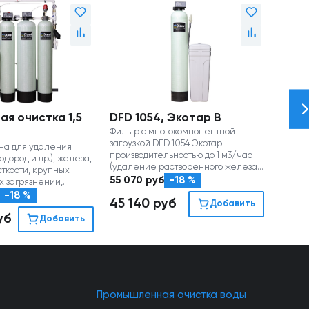
ая очистка 1,5
DFD 1054, Экотар В
Филь
Фильтр с многокомпонентной
диск
загрузкой DFD 1054 Экотар
на для удаления
Дисков
производительностью до 1 м3/час
одород и др.), железа,
для уд
(удаление растворенного железа,
ткости, крупных
механ
снижение жесткости воды)
55 070
руб
-18 %
 загрязнений,
(рейти
уса.
произв
-18 %
2 64
45 140
руб
Добавить
уб
2 17
Добавить
Промышленная очистка воды