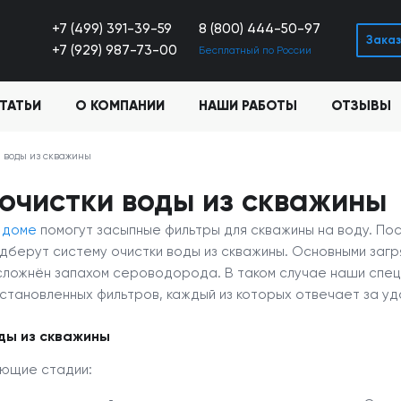
+7 (499) 391-39-59
8 (800) 444-50-97
Заказ
+7 (929) 987-73-00
Бесплатный по России
ТАТЬИ
О КОМПАНИИ
НАШИ РАБОТЫ
ОТЗЫВЫ
 воды из скважины
очистки воды из скважины
 доме
помогут засыпные фильтры для скважины на воду. Посл
дберут систему очистки воды из скважины. Основными загр
осложнён запахом сероводорода. В таком случае наши спе
становленных фильтров, каждый из которых отвечает за уд
ды из скважины
ующие стадии: