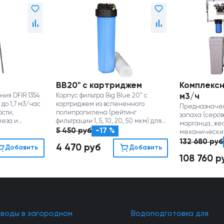
BB20" с картриджем
Комплексн
ия DFIR 1354
Корпус фильтра Big Blue 20" с
м3/ч
до 1,7 м3/час
картриджем из вспененного
Предназначе
ости,
полипропилена (рейтинг
запаха (серов
леза и
фильтрации 1, 5, 10, 20, 50 мкм) для
марганца, жес
удаления механических
5 450
руб
-17 %
механических
примесей
улучшение вк
132 680
руб
4 470
руб
Добавить
Добавить
108 760
р
 воды в загородном
Водоподготовка для