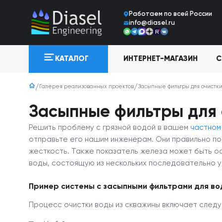
Работаем по всей Росcии
info@diasel.ru
ИНТЕРНЕТ-МАГАЗИН
С
КАТАЛОГ
Галерея реализованных проектов
Засыпные фильтры для очистки
Засыпные фильтры для 
Решить проблему с грязной водой в вашем
частном
отправьте его нашим инженерам. Они правильно по
жесткость. Также показатель железа может быть 
воды, состоящую из нескольких последовательно у
Пример системы с засыпными фильтрами для во
Процесс очистки воды из скважины включает след