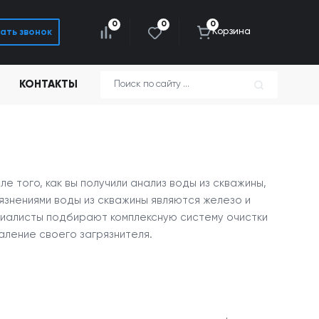
0
0
0
Корзина
ать звонок
КОНТАКТЫ
е того, как вы получили анализ воды из скважины,
язнениями воды из скважины являются железо и
циалисты подбирают комплексную систему очистки
аление своего загрязнителя.