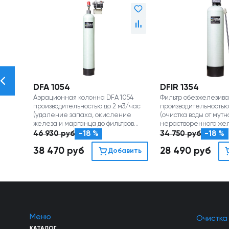
DFA 1054
DFIR 1354
Аэрационная колонна DFA 1054
Фильтр обезжелезиван
производительностью до 2 м3/час
производительностью 
(удаление запаха, окисление
(очистка воды от мутн
железа и марганца до фильтров
нерастворенного же
обезжелезивания)
марганца)
46 930
руб
-18 %
34 750
руб
-18 %
38 470
руб
28 490
руб
Добавить
Меню
Очистка
КАТАЛОГ