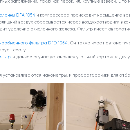
пных загрязнений, таких как песок, ил, крупные взвеси. Э
олонны DFA 1054
и компрессора происходит насыщение вод
злишний воздух сбрасывается через воздухоотводчик в ка
ит удаление окисленного железа. Фильтр имеет автоматич
нообменного фильтра DFD 1054
. Он также имеет автоматич
ирует смолу.
ильтр
, в данном случае установлен угольный картридж для
я устанавливаются манометры, и пробоотборники для отбо