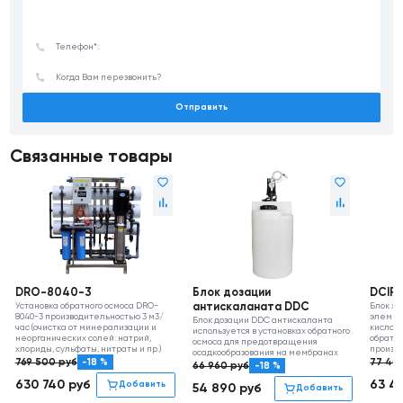
Отправить
Связанные товары
DRO-8040-3
Блок дозации
DCIP 
Установка обратного осмоса DRO-
антискаланата DDC
Блок х
8040-3 производительностью 3 м3/
элемент
Блок дозации DDC антискаланта
час (очистка от минерализации и
кислотн
используется в установках обратного
неорганических солей: натрий,
обратно
осмоса для предотвращения
хлориды, сульфаты, нитраты и пр.)
произво
осадкообразования на мембранах
769 500
руб
-18 %
77 40
66 960
руб
-18 %
630 740
руб
63 4
Добавить
54 890
руб
Добавить