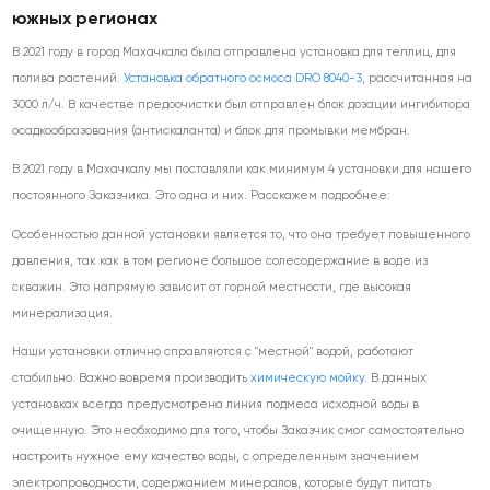
южных регионах
В 2021 году в город Махачкала была отправлена установка для теплиц, для
полива растений.
Установка обратного осмоса DRO 8040-3
, рассчитанная на
3000 л/ч. В качестве предоочистки был отправлен блок дозации ингибитора
осадкообразования (антискаланта) и блок для промывки мембран.
В 2021 году в Махачкалу мы поставляли как минимум 4 установки для нашего
постоянного Заказчика. Это одна и них. Расскажем подробнее:
Особенностью данной установки является то, что она требует повышенного
давления, так как в том регионе большое солесодержание в воде из
скважин. Это напрямую зависит от горной местности, где высокая
минерализация.
Наши установки отлично справляются с "местной" водой, работают
стабильно. Важно вовремя производить
химическую мойку
. В данных
установках всегда предусмотрена линия подмеса исходной воды в
очищенную. Это необходимо для того, чтобы Заказчик смог самостоятельно
настроить нужное ему качество воды, с определенным значением
электропроводности, содержанием минералов, которые будут питать