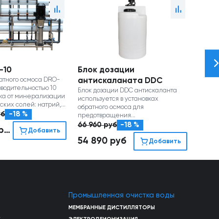
-10
Блок дозации
DCIP
ратного осмоса DRO-
антискаланата DDC
Блок 
зводительностью 10
мембр
Блок дозации DDC антискаланта
тка от минерализации
(щело
используется в установках
ских солей: натрий,
для ус
обратного осмоса для
фаты, нитраты и пр.)
произв
уб
-18 %
77 4
предотвращения
осадкообразования на мембранах
66 960
руб
-18 %
руб
63 
Добавить
54 890
руб
Добавить
Промышленная очистка воды
МЕМБРАННЫЕ ДИСТИЛЛЯТОРЫ