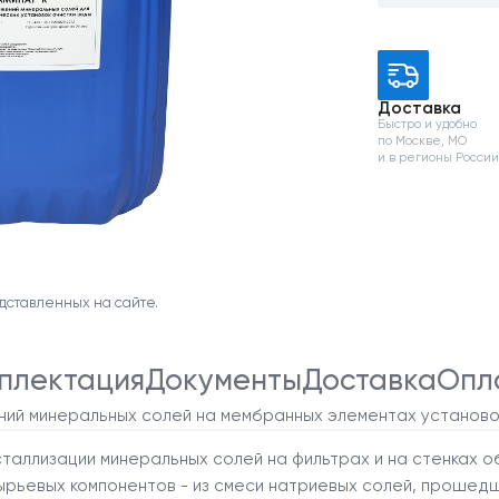
Доставка
Быстро и удобно
по Москве, МО
и в регионы Росси
дставленных на сайте.
плектация
Документы
Доставка
Опл
ий минеральных солей на мембранных элементах установок 
таллизации минеральных солей на фильтрах и на стенках о
рьевых компонентов - из смеси натриевых солей, прошедш