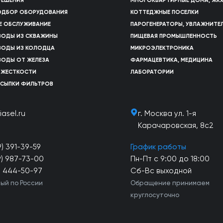
РЕШЕНИЯ
МНОГОКВАРТИРНЫЕ ДОМА, ЖК
ПОДБОР ОБОРУДОВАНИЯ
КОТТЕДЖНЫЕ ПОСЕЛКИ
Е ОБСЛУЖИВАНИЕ
ПАРОГЕНЕРАТОРЫ, УВЛАЖНИТЕ
ВОДЫ ИЗ СКВАЖИНЫ
ПИЩЕВАЯ ПРОМЫШЛЕННОСТЬ
ВОДЫ ИЗ КОЛОДЦА
МИКРОЭЛЕКТРОНИКА
ВОДЫ ОТ ЖЕЛЕЗА
ФАРМАЦЕВТИКА, МЕДИЦИНА
 ЖЕСТКОСТИ
ЛАБОРАТОРИИ
АСЫПКИ ФИЛЬТРОВ
iasel.ru
г. Москва ул. 1-я
Карачаровская, 8с2
9) 391-39-59
График работы
9) 987-73-00
Пн-Пт с 9:00 до 18:00
) 444-50-97
Сб-Вс выходной
ый по России
Обращение принимаем
круглосуточно