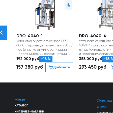
DRO-4040-1
DRO-4040-4
Установка обратного осмоса DRO-
Установка обратного
4040-1 производительностью 250 л/
4040-4 производител
час (очистка от минерализации и
л/час (очистка от м
неорганических солей: натрий,
и неорганических со
хлориды, сульфаты, нитраты и пр.)
хлориды, сульфаты, ни
192 000
руб
-18 %
358 000
руб
-18 
157 380
руб
293 450
руб
Добавить
Меню
Очистка
КАТАЛОГ
доме
ИНТЕРНЕТ-МАГАЗИН