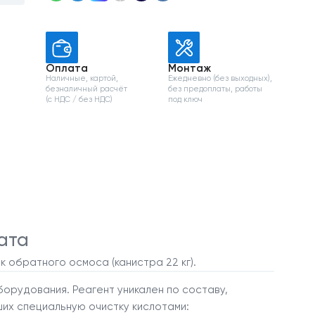
Оплата
Монтаж
Наличные, картой,
Ежедневно (без выходных),
безналичный расчёт
без предоплаты, работы
и
(с НДС / без НДС)
под ключ
ата
обратного осмоса (канистра 22 кг).
борудования. Реагент уникален по составу,
их специальную очистку кислотами: