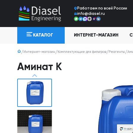
Работаем по всей Росcии
info@diasel.ru
ИНТЕРНЕТ-МАГАЗИН
С
КАТАЛОГ
Интернет-магазин
Комплектующие для фильтров
Реагенты
Ам
Аминат К