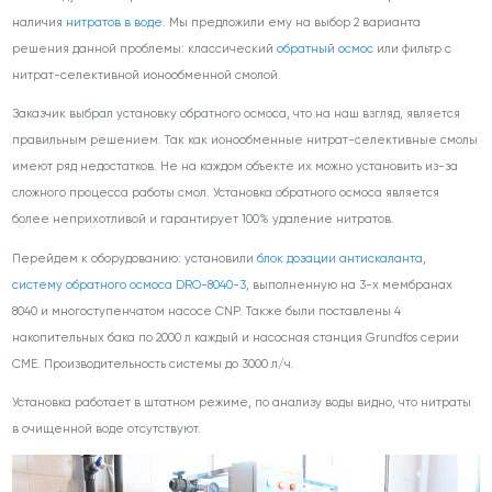
наличия
нитратов в воде
. Мы предложили ему на выбор 2 варианта
решения данной проблемы: классический
обратный осмос
или фильтр с
нитрат-селективной ионообменной смолой.
Заказчик выбрал установку обратного осмоса, что на наш взгляд, является
правильным решением. Так как ионообменные нитрат-селективные смолы
имеют ряд недостатков. Не на каждом объекте их можно установить из-за
сложного процесса работы смол. Установка обратного осмоса является
более неприхотливой и гарантирует 100% удаление нитратов.
Перейдем к оборудованию: установили
блок дозации антискаланта
,
систему обратного осмоса DRO-8040-3
, выполненную на 3-х мембранах
8040 и многоступенчатом насосе CNP. Также были поставлены 4
накопительных бака по 2000 л каждый и насосная станция Grundfos серии
CME. Производительность системы до 3000 л/ч.
Установка работает в штатном режиме, по анализу воды видно, что нитраты
в очищенной воде отсутствуют.