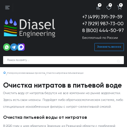
0
0
0
+7 (499) 391-39-59
+7 (929) 987-73-00
8 (800) 444-50-97
Бесплатный по России
Заказать звонок
Галерея реализованных проектов
Очистка нитратов в питьевой воде
Очистка нитратов в питьевой воде
Очистить воду от нитратов берутся не все компании на рынке водоочистки.
Здесь есть свои нюансы. Подойдет либо обратноосмотическая система, либо
специальные ионообменные фильтры с нитрат-селективной смолой.
Очистка питьевой воды от нитратов
В 2020 году к нам обратился Заказчик из Рязанской области с проблемой