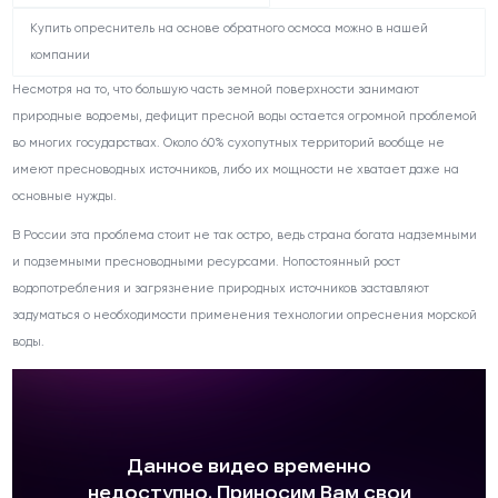
Купить опреснитель на основе обратного осмоса можно в нашей
компании
Несмотря на то, что большую часть земной поверхности занимают
природные водоемы, дефицит пресной воды остается огромной проблемой
во многих государствах. Около 60% сухопутных территорий вообще не
имеют пресноводных источников, либо их мощности не хватает даже на
основные нужды.
В России эта проблема стоит не так остро, ведь страна богата надземными
и подземными пресноводными ресурсами. Нопостоянный рост
водопотребления и загрязнение природных источников заставляют
задуматься о необходимости применения технологии опреснения морской
воды.