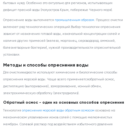
бытовых нужд. Особенно это актуально для регионов, испытывающих
дефицит пресной воды (полуостров Крым, побережье Черного моря).
Опреснение воды выполняется
промышленным образом
. Процесс очистки
включает ряд технологических операций.Выбор технологии опреснения
зависит от назначения готовой воды, изначальной концентрации солей и
наличия других примесей (железо, марганец, сероводород, аммоний,
болезнетворные бактерии), нужной производительности опреснительной
установки.
Методы и способы опреснения воды
Для очисткижидкости используют химические и биологические способы
опреснения морской воды. Чаще всего применяетсяобратный осмос,
дистилляцию (выпаривание), замораживание, ионный обмен,
электрохимическую обработку (электродиализ).
Обратный осмос - один из основных способов опреснения
Технология
опреснения морской воды обратным осмосом
основана на
механическом улавливании ионов солей с помощью мелкоячеистых
мембран. Солевой раствор под воздействием избыточного давления