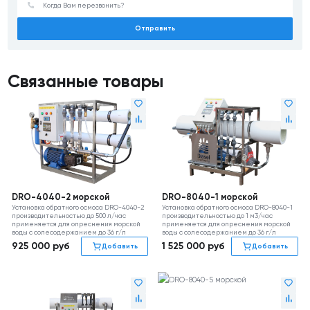
Отправить
Связанные товары
DRO-4040-2 морской
DRO-8040-1 морской
Установка обратного осмоса DRO-4040-2
Установка обратного осмоса DRO-8040-1
производительностью до 500 л/час
производительностью до 1 м3/час
применяется для опреснения морской
применяется для опреснения морской
воды с солесодержанием до 36 г/л
воды с солесодержанием до 36 г/л
925 000
руб
1 525 000
руб
Добавить
Добавить