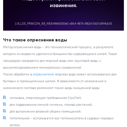
Что такое опреснение воды
Метод опреснения воды - это технологический процесс, в результате
которого из жидкости удаляется большинство содержащихся солей. Такая
процедура проводится для морской воды или грунтовой воды, с
высокимсодержанием минеральных соединений.
После обработки в
опреснителе
морская вода может использоваться для
бытовых и промышленных целей. В зависимости от назначения и
химического состава различают такие виды очищенной воды:
питьевая, отвечающая требованиям СанПиН;
для поддержания личной гигиены, полива растений;
для выполнения влажной уборки помещений;
питательная - используется как теплоноситель в судовых паровых
котлах;