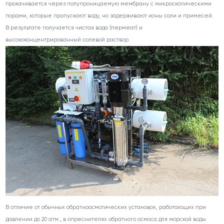
прокачивается через полупроницаемую мембрану с микроскопическими
порами, которые пропускают воду, но задерживают ионы соли и примесей.
В результате получается чистая вода (пермеат) и
высококонцентрированный солевой раствор.
В отличие от обычных обратноосмотических установок, работающих при
давлении до 20 атм., в опреснителях обратного осмоса для морской воды