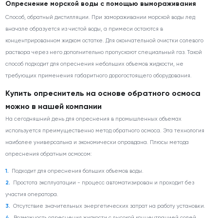
Опреснение морской воды с помощью вымораживания
Способ, обратный дистилляции. При замораживании морской воды лед
вначале образуется из чистой воды, а примеси остаются в
концентрированном жидком остатке. Для окончательной очистки солевого
раствора через него дополнительно пропускают специальный газ. Такой
способ подходит для опреснения небольших объемов жидкости, не
требующих применения габаритного дорогостоящего оборудования.
Купить опреснитель на основе обратного осмоса
можно в нашей компании
На сегодняшний день для опреснения в промышленных объемах
используется преимущественно метод обратного осмоса. Эта технология
наиболее универсальна и экономически оправдана. Плюсы метода
опреснения обратным осмосом:
Подходит для опреснения больших объемов воды.
Простота эксплуатации - процесс автоматизирован и проходит без
участия оператора.
Отсутствие значительных энергетических затрат на работу установки.
Возможность опреснения жидкости с высокой концентрацией солей.