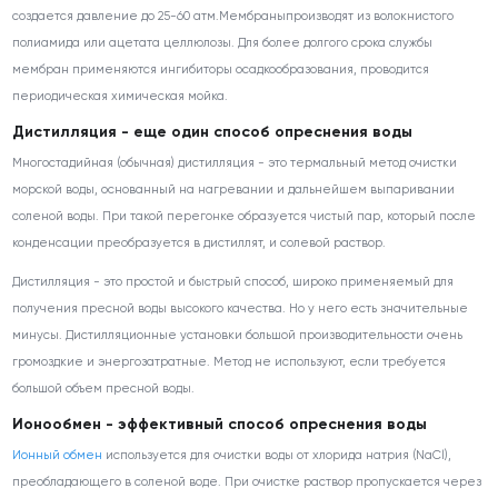
создается давление до 25-60 атм.Мембраныпроизводят из волокнистого
полиамида или ацетата целлюлозы. Для более долгого срока службы
мембран применяются ингибиторы осадкообразования, проводится
периодическая химическая мойка.
Дистилляция - еще один способ опреснения воды
Многостадийная (обычная) дистилляция - это термальный метод очистки
морской воды, основанный на нагревании и дальнейшем выпаривании
соленой воды. При такой перегонке образуется чистый пар, который после
конденсации преобразуется в дистиллят, и солевой раствор.
Дистилляция - это простой и быстрый способ, широко применяемый для
получения пресной воды высокого качества. Но у него есть значительные
минусы. Дистилляционные установки большой производительности очень
громоздкие и энергозатратные. Метод не используют, если требуется
большой объем пресной воды.
Ионообмен - эффективный способ опреснения воды
Ионный обмен
используется для очистки воды от хлорида натрия (NaCl),
преобладающего в соленой воде. При очистке раствор пропускается через