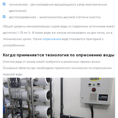
техническая - для охлаждения вращающихся узлов электрических
двигателей;
дистиллированная - энергоноситель высокой степени очистки.
Общий уровень минерализации сырой воды из подземных источников может
достигать 1-35 мг/л. В таком виде ее нельзя использовать ни для питья, ни в
технических целях. После
опреснения
вода становится пригодной к
употреблению.
Когда применяется технология по опреснению воды
Очистка воды от ионов солей требуется в различных сферах жизни.
Основные области,где необходимо применять технологии по опреснению
морской воды: