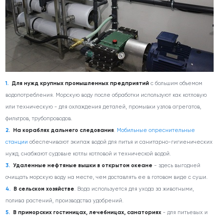
Для нужд крупных промышленных предприятий
с большим объемом
водопотребления. Морскую воду после обработки используют как котловую
или техническую - для охлаждения деталей, промывки узлов агрегатов,
фильтров, трубопроводов.
На кораблях дальнего следования
.
Мобильные опреснительные
станции
обеспечивают экипаж водой для питья и санитарно-гигиенических
нужд, снабжают судовые котлы котловой и технической водой.
Удаленные нефтяные вышки в открытом океане
- здесь выгодней
очищать морскую воду на месте, чем доставлять ее в готовом виде с суши.
В сельском хозяйстве
. Вода используется для ухода за животными,
полива растений, производства удобрений.
В приморских гостиницах, лечебницах, санаториях
- для питьевых и