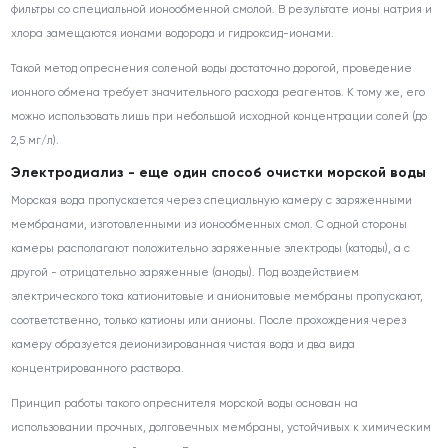
фильтры со специальной ионообменной смолой. В результате ионы натрия и
хлора замещаются ионами водорода и гидроксид-ионами.
Такой метод опреснения соленой воды достаточно дорогой, проведение
ионного обмена требует значительного расхода реагентов. К тому же, его
можно использовать лишь при небольшой исходной концентрации солей (до
2,5 мг/л).
Электродиализ - еще один способ очистки морской воды
Морская вода пропускается через специальную камеру с заряженными
мембранами, изготовленными из ионообменных смол. С одной стороны
камеры располагают положительно заряженные электроды (катоды), а с
другой - отрицательно заряженные (аноды). Под воздействием
электрического тока катионитовые и анионитовые мембраны пропускают,
соответственно, только катионы или анионы. После прохождения через
камеру образуется деионизированная чистая вода и два вида
концентрированного раствора.
Принцип работы такого опреснителя морской воды основан на
использовании прочных, долговечных мембраны, устойчивых к химическим