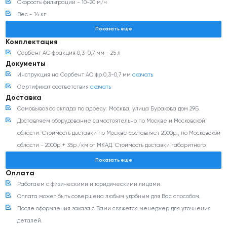
Скорость фильтрации - 10-20 м/ч
Вес - 14 кг
Объем - 25 л
Показать еще
Комплектация
Сорбент АС фракция 0,3-0,7 мм - 25 л
Документы
Инструкция на Сорбент АС фр.0,3-0,7 мм
скачать
Сертификат соответствия
скачать
Доставка
Самовывоз со склада по адресу: Москва, улица Буракова дом 29Б.
Доставляем оборудование самостоятельно по Москве и Московской
области. Стоимость доставки по Москве составляет 2000р., по Московской
области - 2000р.+ 35р./км от МКАД. Стоимость доставки габаритного
оборудования (более 350 кг и/или 0,8 м3) согласовывается с
Показать еще
менеджером дополнительно.
Оплата
Доставка оборудования транспортными компаниями: Деловые линии,
Работаем с физическими и юридическими лицами.
ПЭК, CDEK и любыми другими ТК (по согласованию). Стоимость доставки
Оплата может быть совершена любым удобным для Вас способом.
можно рассчитать на сайте транспортной компании. Доставка до
После оформления заказа с Вами свяжется менеджер для уточнения
терминала транспортной компании в г. Москве негабаритного
деталей.