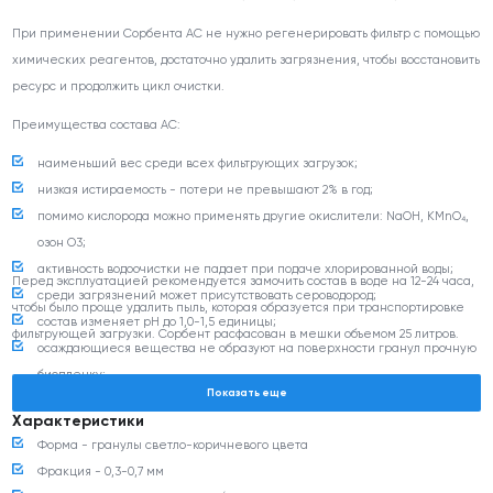
При применении Сорбента АС не нужно регенерировать фильтр с помощью
химических реагентов, достаточно удалить загрязнения, чтобы восстановить
ресурс и продолжить цикл очистки.
Преимущества состава АС:
наименьший вес среди всех фильтрующих загрузок;
низкая истираемость - потери не превышают 2% в год;
помимо кислорода можно применять другие окислители: NaOH, KMnO₄,
озон O3;
активность водоочистки не падает при подаче хлорированной воды;
Перед эксплуатацией рекомендуется замочить состав в воде на 12-24 часа,
среди загрязнений может присутствовать сероводород;
чтобы было проще удалить пыль, которая образуется при транспортировке
состав изменяет pH до 1,0-1,5 единицы;
фильтрующей загрузки. Сорбент расфасован в мешки объемом 25 литров.
осаждающиеся вещества не образуют на поверхности гранул прочную
биопленку;
Показать еще
для очистки зернистого состава не нужны химические реагенты,
Характеристики
достаточно промывки;
Форма - гранулы светло-коричневого цвета
срок службы фильтра - до 10 лет без потери очистных свойств.
Фракция - 0,3-0,7 мм