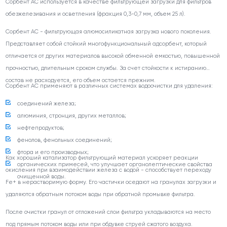
Сорбент АС используется в качестве фильтрующей загрузки для фильтров
обезжелезивания и осветления (фракция 0,3-0,7 мм, объем 25 л).
Сорбент АС - фильтрующая алюмосиликатная загрузка нового поколения.
Представляет собой стойкий многофункциональный адсорбент, который
отличается от других материалов высокой обменной емкостью, повышенной
прочностью, длительным сроком службы. За счет стойкости к истиранию
состав не расходуется, его объем остается прежним.
Сорбент АС применяют в различных системах водоочистки для удаления:
соединений железа;
алюминия, стронция, других металлов;
нефтепродуктов;
фенолов, фенольных соединений;
фтора и его производных;
Как хороший катализатор фильтрующий материал ускоряет реакции
органических примесей, что улучшает органолептические свойства
окисления при взаимодействии железа с водой - способствует переходу
очищенной воды.
Fe+ в нерастворимую форму. Его частички оседают на гранулах загрузки и
удаляются обратным потоком воды при обратной промывке фильтра.
После очистки гранул от отложений слои фильтра укладываются на место
под прямым потоком воды или при обдувке струей сжатого воздуха.