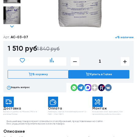
Арт.:
AC-03-07
В наличии
1 510
руб
1 840 руб
В корзину
Купить в 1 клик
Задать вопрос
Доставка
Оплата
Монтаж
Быстро и удобно
по Москве, МО
и в
Наличные, картой,
безналичный расчёт
(с
Ежедневно (без выходных),
без
регионы России
НДС / без НДС)
предоплаты, работы
под ключ
Внешний вид товара может отличаться от изображений, представленных на сайте.
Без ухудшения потребительских качеств товара.
Описание