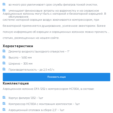
во много раз увеличивает срок службы фильтров тонкой очистки;
уменьшает финансовые затраты на водоочистку и на сервисное
Аэрационные колонны могут быть с напорной и безнапорной аэрацией. В
обслуживание.
системе напорной аэрации воздух закачивается компрессором, при
безнапорной применяется душирование, усиленное эжекторами. Более
полную информацию об аэрации и аэрационных колоннах можно прочесть в
статьях, размещенных на нашем сайте.
Характеристики
Диаметр входного/выходного отверстия - 1”
Высота - 1650 мм
Ширина - 305 мм
Производительность - до 2,5 м3/ч
Рабочее давление - до 6 бар
Показать еще
Допустимая температура воздуха - от +5 до +40 ⁰С
Комплектация
Шум - 50 Дб
Аэрационная колонна DFA 1252 с компрессором НС100А, в составе:
Электропитание, потребляемая мощность - 220В / 190 Вт
Корпус фильтра 1252 - 1шт
Производительность при противодавлении 0,35 МПа - 492 л/ч
Компрессор НС100А с монтажным комплектом - 1шт
Гарантия - 12 месяцев
Аэрационный оголовок в сборе 2,5" - 1шт