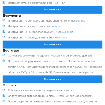
Воздухоотвотчик с арматурой (кран 1/2) - 1шт
Пресс контроль Brio 2000М - 1шт
Показать еще
Документы
Инструкция по эксплуатации аэрационной колонны
скачать
Инструкция на корпуса фильтров
скачать
Инструкция на компрессор HC100A, HC280A
скачать
Инструкция на реле давления Brio-M
скачать
Декларация соответствия
скачать
Показать еще
Сертификат соответствия
скачать
Доставка
Санитарно-эпидемиологическое и гигиеническое заключение
скачать
Самовывоз со склада по адресу: Москва, улица Буракова дом 29Б.
Доставляем оборудование самостоятельно по Москве и Московской
области. Стоимость доставки по Москве составляет 2000р., по Московской
области - 2000р.+ 35р./км от МКАД. Стоимость доставки габаритного
оборудования (более 350 кг и/или 0,8 м3) согласовывается с
Показать еще
менеджером дополнительно.
Оплата
Доставка оборудования транспортными компаниями: Деловые линии,
Работаем с физическими и юридическими лицами.
ПЭК, CDEK и любыми другими ТК (по согласованию). Стоимость доставки
Оплата может быть совершена любым удобным для Вас способом.
можно рассчитать на сайте транспортной компании. Доставка до
После оформления заказа с Вами свяжется менеджер для уточнения