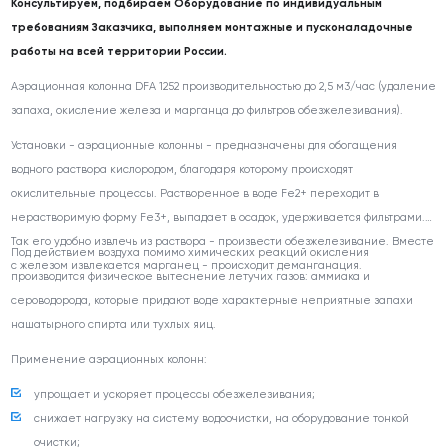
Консультируем, подбираем Оборудование по индивидуальным
требованиям Заказчика, выполняем монтажные и пусконаладочные
работы на всей территории России.
Аэрационная колонна DFA 1252 производительностью до 2,5 м3/час (удаление
запаха, окисление железа и марганца до фильтров обезжелезивания).
Установки - аэрационные колонны - предназначены для обогащения
водного раствора кислородом, благодаря которому происходят
окислительные процессы. Растворенное в воде Fe2+ переходит в
нерастворимую форму Fe3+, выпадает в осадок, удерживается фильтрами.
Так его удобно извлечь из раствора - произвести обезжелезивание. Вместе
Под действием воздуха помимо химических реакций окисления
с железом извлекается марганец - происходит деманганация.
производится физическое вытеснение летучих газов: аммиака и
сероводорода, которые придают воде характерные неприятные запахи
нашатырного спирта или тухлых яиц.
Применение аэрационных колонн:
упрощает и ускоряет процессы обезжелезивания;
снижает нагрузку на систему водоочистки, на оборудование тонкой
очистки;