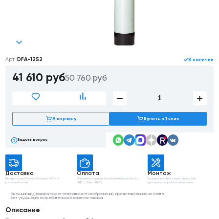
Арт.:
DFA-1252
В наличии
41 610
руб
50 760 руб
В корзину
Купить в 1 клик
Задать вопрос
Доставка
Оплата
Монтаж
Быстро и удобно
по Москве, МО
и в
Наличные, картой,
безналичный расчёт
(с
Ежедневно (без выходных),
без
регионы России
НДС / без НДС)
предоплаты, работы
под ключ
Внешний вид товара может отличаться от изображений, представленных на сайте.
Без ухудшения потребительских качеств товара.
Описание