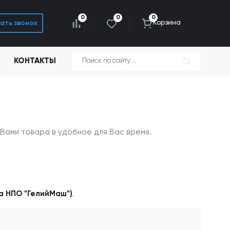
0
0
0
Корзина
ать звонок
КОНТАКТЫ
Вами товара в удобное для Вас время.
да НПО "ГелийМаш")
.