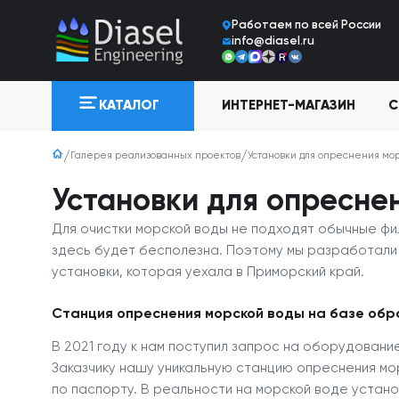
Работаем по всей Росcии
info@diasel.ru
ИНТЕРНЕТ-МАГАЗИН
С
КАТАЛОГ
Галерея реализованных проектов
Установки для опреснения мо
Установки для опресне
Для очистки морской воды не подходят обычные фи
здесь будет бесполезна. Поэтому мы разработали
установки, которая уехала в Приморский край.
Станция опреснения морской воды на базе обр
В 2021 году к нам поступил запрос на оборудован
Заказчику нашу уникальную станцию опреснения мо
по паспорту. В реальности на морской воде устано