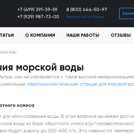
+7 (499) 391-39-59
8 (800) 444-50-97
Заказ
+7 (929) 987-73-00
Бесплатный по России
ТАТЬИ
О КОМПАНИИ
НАШИ РАБОТЫ
ОТЗЫВЫ
рской воды
ния морской воды
льтры, они не справляются с такой высокой минерализацие
 уникальные
обратноосмотические станции для морской во
атного осмоса
ие для обессоливания воды. В этом вопросе мы имеем дост
рской воды на базе обратного осмоса (установка морског
вка будет давать до 300-400 л/ч. Это зависит от температу