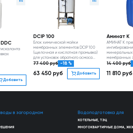
DCIP 100
Аминат К
 DDC
Блок химической мойки
АМИНАТ К пре
мембранных элементов DCIP 100
ингибировани
тискаланта
(щелочная и кислотная промывка)
минеральных
овках
для установок обратного осмоса
мембранных э
производительностью до 2 м3/час
обратного осм
77 400
руб
-18 %
14 400
руб
на мембранах
63 450
руб
11 810
руб
Добавить
Добавить
 воды в загородном
Водоподготовка для
КОТЕЛЬНЫЕ, ТЭЦ
РЕШЕНИЯ
МНОГОКВАРТИРНЫЕ ДОМА, ЖК