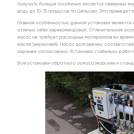
получать больше (особенно касается северных мо
воду до 10-15 градусов по Цельсию. Это приведет 
Главной особенностью данной установки является 
отлично себя зарекомендовал. Отличительная особ
насос не требует расходных материалов во время э
масле (эмульсией). Насос долговечен, соответстве
заранее согласована. Установка стабильно работа
Все установки обратного осмоса (морские и стан