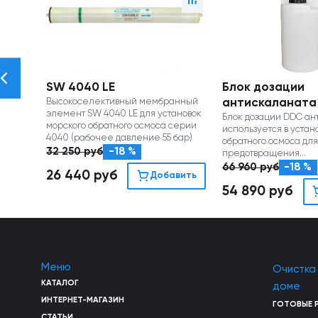
SW 4040 LE
Блок дозации
Высокоселективный мембранный
антискаланата
элемент SW 4040 LE для установок
Блок дозации DDC ан
морского обратного осмоса серии
используется в устан
4040 (рабочее давление 55 бар)
обратного осмоса для
32 250
руб
-18 %
предотвращения
осадкообразования 
66 960
руб
-18 %
26 440
руб
Добавить
54 890
руб
Меню
Очистка
КАТАЛОГ
доме
ИНТЕРНЕТ-МАГАЗИН
ГОТОВЫЕ 
СТАТЬИ