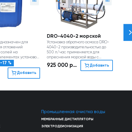
DRO-4040-2 морской
дназначен для
Установка обратного осмоса DRO-
я отложений
4040-2 производительностью до
 солей на
500 л/час применяется для
лементах установок
опреснения морской воды с
оса (канистра 22 кг)
солесодержанием до 36 г/л
-17 %
925 000
руб
Добавить
Добавить
Промышленная очистка воды
МЕМБРАННЫЕ ДИСТИЛЛЯТОРЫ
Х
ЭЛЕКТРОДЕИОНИЗАЦИЯ