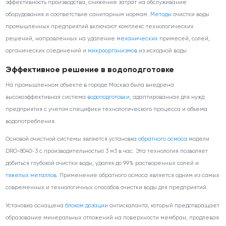
эффективность производства, снижение затрат на обслуживание
оборудования и соответствие санитарным нормам.
Методы
очистки воды
промышленных предприятий включают комплекс технологических
решений, направленных на удаление
механических
примесей, солей,
органических соединений и
микроорганизмов
из исходной воды.
Эффективное решение в водоподготовке
На промышленном объекте в городе Москва была внедрена
высокоэффективная система
водоподготовки
, адаптированная для нужд
предприятия с учетом специфики технологического процесса и объема
водопотребления.
Основой очистной системы является установка
обратного осмоса
модели
DRO-8040-3 с производительностью 3 м
3
в час. Эта технология позволяет
добиться глубокой очистки воды, удаляя до 99% растворенных солей и
тяжелых металлов
. Применение обратного осмоса является одним из самых
современных и технологичных способов очистки воды для предприятий.
Установка оснащена
блоком дозации
антискаланта, который предотвращает
образование минеральных отложений на поверхности мембран, продлевая