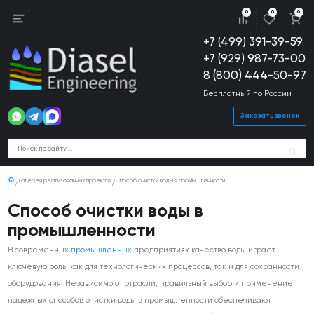
0
0
0
+7 (499) 391-39-59
+7 (929) 987-73-00
8 (800) 444-50-97
Бесплатный по России
Заказать звонок
Галерея реализованных проектов
Способ очистки воды в промышленности
Способ очистки воды в
промышленности
В современных
промышленных
предприятиях качество воды играет
ключевую роль, как для технологических процессов, так и для сохранности
оборудования. Независимо от отрасли, правильный выбор и применение
надежных способов очистки воды в промышленности обеспечивают