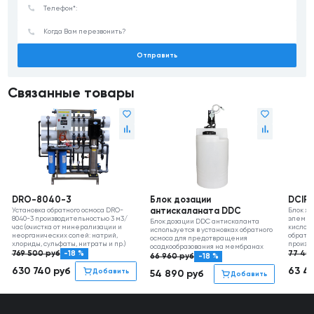
Отправить
Связанные товары
DRO-8040-3
Блок дозации
DCIP 
Установка обратного осмоса DRO-
антискаланата DDC
Блок х
8040-3 производительностью 3 м3/
элемент
Блок дозации DDC антискаланта
час (очистка от минерализации и
кислотн
используется в установках обратного
неорганических солей: натрий,
обратно
осмоса для предотвращения
хлориды, сульфаты, нитраты и пр.)
произво
осадкообразования на мембранах
769 500
руб
-18 %
77 40
66 960
руб
-18 %
630 740
руб
63 4
Добавить
54 890
руб
Добавить