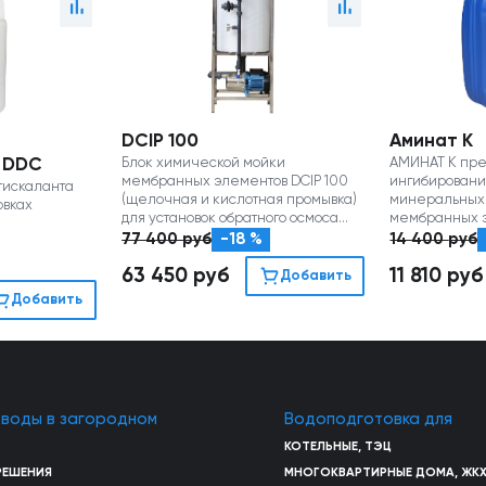
DCIP 100
Аминат К
 DDC
Блок химической мойки
АМИНАТ К пре
мембранных элементов DCIP 100
ингибировани
тискаланта
(щелочная и кислотная промывка)
минеральных
овках
для установок обратного осмоса
мембранных э
производительностью до 2 м3/час
обратного осм
77 400
руб
-18 %
14 400
руб
на мембранах
63 450
руб
11 810
руб
Добавить
Добавить
 воды в загородном
Водоподготовка для
КОТЕЛЬНЫЕ, ТЭЦ
РЕШЕНИЯ
МНОГОКВАРТИРНЫЕ ДОМА, ЖК