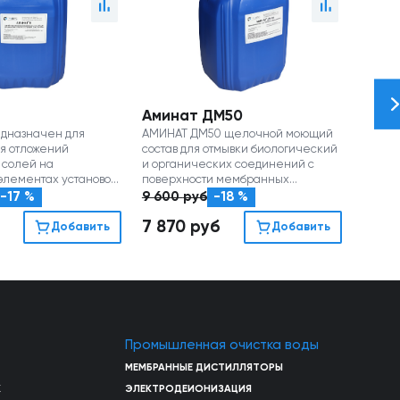
Аминат ДМ50
Амин
дназначен для
АМИНАТ ДМ50 щелочной моющий
АМИНА
я отложений
состав для отмывки биологический
состав
 солей на
и органических соединений с
неорг
лементах установок
поверхности мембранных
повер
оса (канистра 22 кг)
элементов (канистра 20 кг)
элемен
-17 %
9 600
руб
-18 %
8 00
7 870
руб
6 5
Добавить
Добавить
Промышленная очистка воды
МЕМБРАННЫЕ ДИСТИЛЛЯТОРЫ
Х
ЭЛЕКТРОДЕИОНИЗАЦИЯ