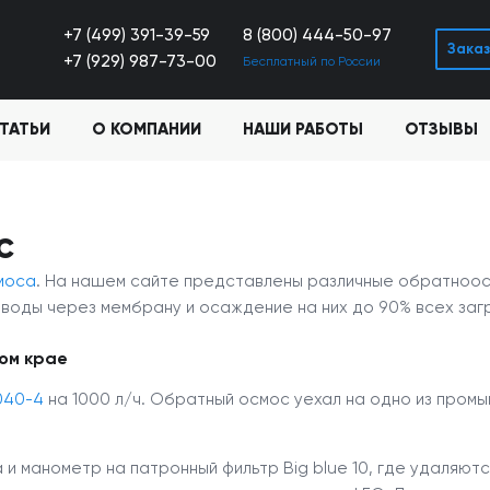
+7 (499) 391-39-59
8 (800) 444-50-97
Заказ
+7 (929) 987-73-00
Бесплатный по России
ТАТЬИ
О КОМПАНИИ
НАШИ РАБОТЫ
ОТЗЫВЫ
с
моса
. На нашем сайте представлены различные обратноосм
воды через мембрану и осаждение на них до 90% всех загр
ом крае
040-4
на 1000 л/ч. Обратный осмос уехал на одно из про
и манометр на патронный фильтр Big blue 10, где удаляютс