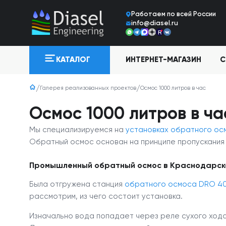
Работаем по всей Росcии
info@diasel.ru
ИНТЕРНЕТ-МАГАЗИН
С
КАТАЛОГ
Галерея реализованных проектов
Осмос 1000 литров в час
Осмос 1000 литров в ча
Мы специализируемся на
установках обратного ос
Обратный осмос основан на принципе пропускания 
Промышленный обратный осмос в Краснодарск
Была отгружена станция
обратного осмоса DRO 4
рассмотрим, из чего состоит установка.
Изначально вода попадает через реле сухого хода 