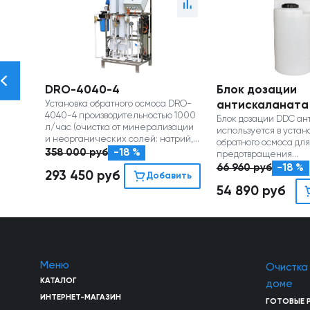
DRO-4040-4
Блок дозации
Установка обратного осмоса DRO-
антискаланата
4040-4 производительностью 1000
Блок дозации DDC ан
л/час (очистка от минерализации
используется в устан
и неорганических солей: натрий,
обратного осмоса для
хлориды, сульфаты, нитраты и пр.)
358 000
руб
-18 %
предотвращения
осадкообразования 
66 960
руб
-18 %
293 450
руб
Добавить
54 890
руб
Меню
Очистка
КАТАЛОГ
доме
ИНТЕРНЕТ-МАГАЗИН
ГОТОВЫЕ 