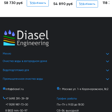
58 730
руб
118 
Добавить
54 890
руб
Добавить
Меню
Очистка воды в загородном доме
Водоподготовка для
Промышленная очистка воды
info@diasel.ru
г. Москва ул. 1-я Карачаровская, 8с2
+7 (499) 391-39-59
График работы
+7 (929) 987-73-00
Пн-Пт с 9:00 до 18:00
8 (800) 444-50-97
Сб-Вс выходной