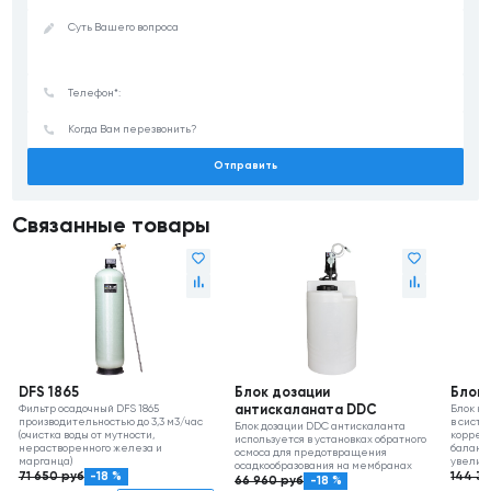
Отправить
Связанные товары
DFS 1865
Блок дозации
Блок 
Фильтр осадочный DFS 1865
антискаланата DDC
Блок ко
производительностью до 3,3 м3/час
в систе
Блок дозации DDC антискаланта
(очистка воды от мутности,
коррек
используется в установках обратного
нерастворенного железа и
баланс
осмоса для предотвращения
марганца)
увелич
осадкообразования на мембранах
71 650
руб
-18 %
144 3
66 960
руб
-18 %