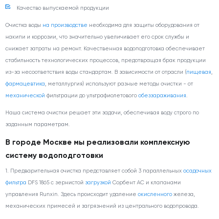
Качество выпускаемой продукции
Очистка воды
на производстве
необходима для защиты оборудования от
накипи и коррозии, что значительно увеличивает его срок службы и
снижает затраты на ремонт. Качественная водоподготовка обеспечивает
стабильность технологических процессов, предотвращая брак продукции
из-за несоответствия воды стандартам. В зависимости от отрасли (
пищевая
,
фармацевтика
, металлургия) используют разные методы очистки - от
механической
фильтрации до ультрафиолетового
обеззараживания
.
Наша система очистки решает эти задачи, обеспечивая воду строго по
заданным параметрам.
В городе Москве мы реализовали комплексную
систему водоподготовки
1. Предварительная очистка представляет собой 3 параллельных
осадочных
фильтра
DFS 1865 с зернистой
загрузкой
Сорбент АС и клапанами
управления Runxin. Здесь происходит удаление
окисленного
железа,
механических примесей и загрязнений из центрального водопровода.