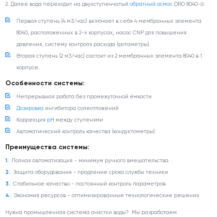
2. Далее вода переходит на двухступенчатый
обратный осмос
DRO 8040-6:
Первая ступень (4 м
3
/час) включает в себя 4 мембранных элемента
8040, расположенных в 2-х корпусах, насос CNP для повышения
давления, систему контроля расхода (ротаметры).
Вторая ступень (2 м
3
/час) состоит из 2 мембранных элемента 8040 в 1
корпусе.
Особенности системы:
Непрерывная работа без промежуточной ёмкости
Дозировка
ингибитора солеотложений
Коррекция
pH
между ступенями
Автоматический контроль качества (кондуктометры)
Преимущества системы:
Полная автоматизация - минимум ручного вмешательства
Защита оборудования - продление срока службы техники
Стабильное качество - постоянный контроль параметров
Экономия ресурсов - оптимизированные технологические решения
Нужна промышленная система очистки воды? Мы разработаем