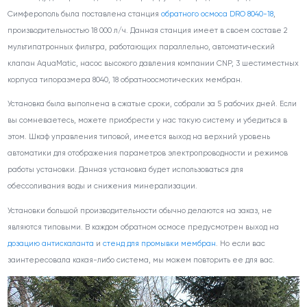
Симферополь была поставлена станция
обратного осмоса DRO 8040-18
,
производительностью 18 000 л/ч. Данная станция имеет в своем составе 2
мультипатронных фильтра, работающих параллельно, автоматический
клапан AquaMatic, насос высокого давления компании CNP, 3 шестиместных
корпуса типоразмера 8040, 18 обратноосмотических мембран.
Установка была выполнена в сжатые сроки, собрали за 5 рабочих дней. Если
вы сомневаетесь, можете приобрести у нас такую систему и убедиться в
этом. Шкаф управления типовой, имеется выход на верхний уровень
автоматики для отображения параметров электропроводности и режимов
работы установки. Данная установка будет использоваться для
обессоливания воды и снижения минерализации.
Установки большой производительности обычно делаются на заказ, не
являются типовыми. В каждом обратном осмосе предусмотрен выход на
дозацию антискаланта
и
стенд для промывки мембран
. Но если вас
заинтересовала какая-либо система, мы можем повторить ее для вас.