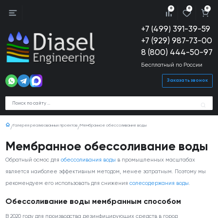
0
0
0
+7 (499) 391-39-59
+7 (929) 987-73-00
8 (800) 444-50-97
Бесплатный по России
Заказать звонок
Галерея реализованных проектов
Мембранное обессоливание воды
Мембранное обессоливание воды
Обратный осмос для
обессоливания воды
в промышленных масштабах
является наиболее эффективным методом, менее затратным. Поэтому мы
рекомендуем его использовать для снижения
солесодержания воды
.
Обессоливание воды мембранным способом
В 2020 году для производства дезинфицирующих средств в город