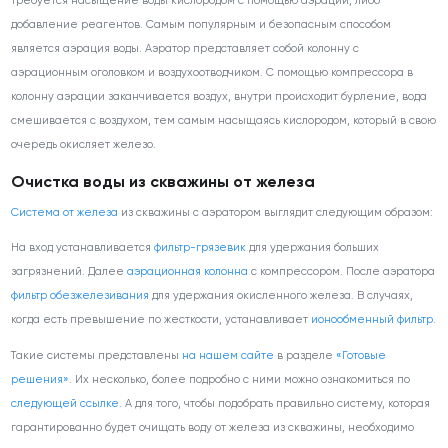
требуется насыщение воды кислородом с помощью аэрации, либо
добавление реагентов. Самым популярным и безопасным способом
является аэрация воды. Аэратор представляет собой колонну с
аэрационным оголовком и воздухоотводчиком. С помощью компрессора в
колонну аэрации заканчивается воздух, внутри происходит бурление, вода
смешивается с воздухом, тем самым насыщаясь кислородом, который в свою
очередь окисляет железо.
Очистка воды из скважины от железа
Система от железа
из скважины с аэратором выглядит следующим образом:
На вход устанавливается
фильтр-грязевик
для удержания больших
загрязнений. Далее
аэрационная колонна
с компрессором. После аэратора
фильтр обезжелезивания
для удержания окисленного железа. В случаях,
когда есть превышение по жесткости, устанавливает
ионообменный фильтр
.
Такие системы представлены
на нашем сайте
в разделе
«Готовые
решения»
. Их несколько, более подробно с ними можно ознакомиться по
следующей ссылке
. А для того, чтобы подобрать правильно систему, которая
гарантированно будет очищать воду от железа из скважины, необходимо