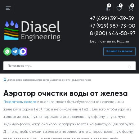
0
0
0
+7 (499) 391-39-59
+7 (929) 987-73-00
8 (800) 444-50-97
Бесплатный по России
Заказать звонок
Галерея реализованных проектов
Аэратор очистки воды от железа
Аэратор очистки воды от железа
Показатель железа
в анализе может быть обусловлен как окисленным
железом в форме Fe
3+
, так и не окисленным Fe
2+
. Для того, чтобы удалить
железо из воды, нужно перевести его в окисленную форму, в ту самую
видимую форму, когда она хорошо задерживается на фильтрующей загрузке.
Для того, чтобы окислить железо и перевести его в нерастворенную форму,