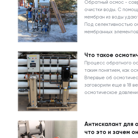
Обратный осмос - сов
очистки воды. С помо
мембран из воды удают
Под селективностью 
мембранных элементо
Что такое осмоти
Процесс обратного ос
таким понятием, как о
Впервые об осмотичес
заговорили еще в 18 ве
осмотическое давлени
Антискалант для 
что это и зачем о