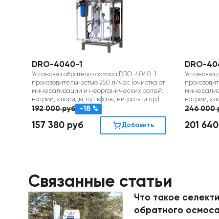
DRO-4040-1
DRO-40
Установка обратного осмоса DRO-4040-1
Установка 
производительностью 250 л/час (очистка от
производит
минерализации и неорганических солей:
минерализ
натрий, хлориды, сульфаты, нитраты и пр.)
натрий, хл
192 000
руб
-18 %
246 000
157 380
руб
201 64
Добавить
Связанные статьи
Что такое селект
обратного осмос