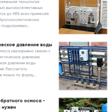
ременная технология
щью высокоселективных
ся до 98% всех примесей.
обратноосмотических
в подразумева…
ческое давление воды
моса неразрывно связан с
смотическое давление.
ком давлении воды
ке. Рассчитать
е можно по форму…
обратного осмоса -
н нужен