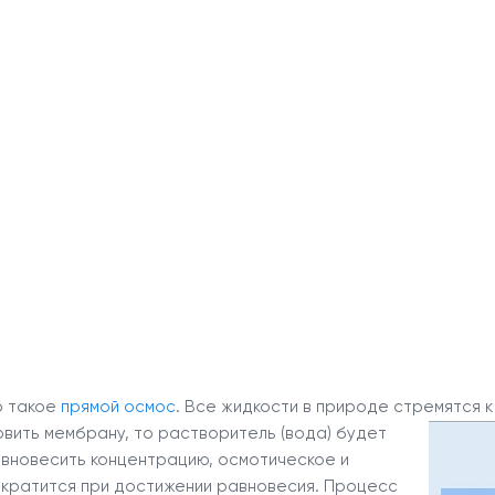
о такое
прямой осмос
. Все жидкости в природе стремятся 
овить мембрану, то растворитель (вода) будет
авновесить концентрацию, осмотическое и
екратится при достижении равновесия. Процесс