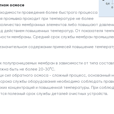
тном осмосе
бходимости проведения более быстрого процесса
я промывка проходит при температуре не более
е количество мембранных элементов либо повышают давле
д действием повышенных температур. От показателя темпе
ости мембраны. Средний срок службы мембран промышленно
незначительном содержании примесей повышение температ
полупроницаемых мембран в зависимости от типа составля
жна быть не более 20-30°С.
 сил обратного осмоса - сложный процесс, основанный на
 срока службы оборудования необходимо соблюдать правил
оких концентраций и повышенной температуры. При соблюд
ется полезный срок службы деталей очистных устройств.