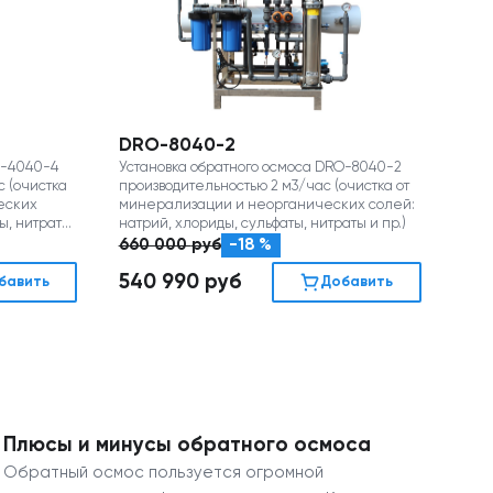
DRO-8040-2
O-4040-4
Установка обратного осмоса DRO-8040-2
 (очистка
производительностью 2 м3/час (очистка от
еских
минерализации и неорганических солей:
ы, нитраты
натрий, хлориды, сульфаты, нитраты и пр.)
660 000
руб
-18 %
540 990
руб
бавить
Добавить
Плюсы и минусы обратного осмоса
Обратный осмос пользуется огромной