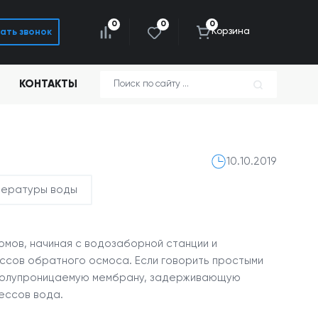
0
0
0
Корзина
ать звонок
КОНТАКТЫ
10.10.2019
пературы воды
мов, начиная с водозаборной станции и
ссов обратного осмоса. Если говорить простыми
з полупроницаемую мембрану, задерживающую
цессов вода.