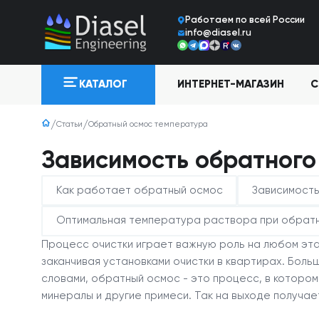
Работаем по всей Росcии
info@diasel.ru
ИНТЕРНЕТ-МАГАЗИН
С
КАТАЛОГ
Статьи
Обратный осмос температура
Зависимость обратного
Как работает обратный осмос
Зависимост
Оптимальная температура раствора при обрат
Процесс очистки играет важную роль на любом эта
заканчивая установками очистки в квартирах. Бол
словами, обратный осмос - это процесс, в котор
минералы и другие примеси. Так на выходе получае