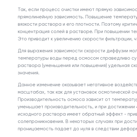
Так, если процесс очистки имеют прямую зависимо
прямолинейную зависимость. Повышение температур
вязкости раствора и его плотности. Поэтому крит
концентрация солей в растворе. При повышении те
Это приводит к увеличению скорости фильтрации, 
Для выражения зависимости скорости диффузии мол
температуры воды перед осмосом справедливо суж
раствора (уменьшения или повышения) удельная ск
значения.
Данное изменение оказывает негативное воздейст
масштабах, так как для установок осмотической о
Производительность осмоса зависит от температ
уменьшает производительность, и при достижении 
исходного раствора имеет обратный эффект - при
солепроникновения. В некоторых случаях при дос
проницаемость падает до нуля в следствии дефор