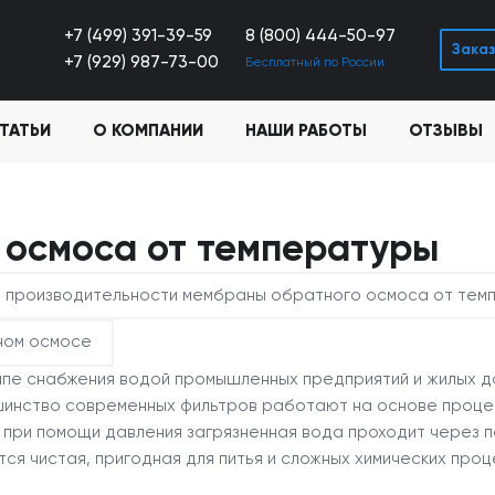
+7 (499) 391-39-59
8 (800) 444-50-97
Заказ
+7 (929) 987-73-00
Бесплатный по России
ТАТЬИ
О КОМПАНИИ
НАШИ РАБОТЫ
ОТЗЫВЫ
 осмоса от температуры
ь производительности мембраны обратного осмоса от тем
ном осмосе
пе снабжения водой промышленных предприятий и жилых до
ьшинство современных фильтров работают на основе проце
ом при помощи давления загрязненная вода проходит чере
тся чистая, пригодная для питья и сложных химических про