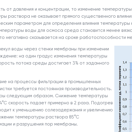
сть от давления и концентрации, то изменение температур
ы раствора не оказывает прямого существенного влияния 
ическим параметром для определения влияния температуры
мпературы воды для осмоса среда становится менее вязкой 
что негативно сказывается на сроке работоспособности м
екул воды через стенки мембраны при изменении
дение: на один градус изменения температуры
орость потока среды достигает 3% от заданного
вие на процессы фильтрации в промышленных
чистки требуется постоянная производительность.
уры следующим образом. Снижение температуры
4°С скорость падает примерно в 2 раза. Подогрев
водит к уменьшению солезадержания и увеличению
тижении температуры раствора 85°С
мации и разрушения пор мембраны.