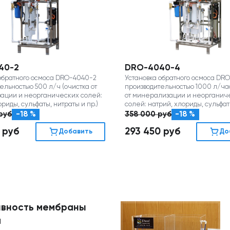
40-2
DRO-4040-4
обратного осмоса DRO-4040-2
Установка обратного осмоса DR
ельностью 500 л/ч (очистка от
производительностью 1000 л/час
ации и неорганических солей:
от минерализации и неорганич
ориды, сульфаты, нитраты и пр.)
солей: натрий, хлориды, сульфат
и пр.)
руб
-18 %
358 000
руб
-18 %
0
руб
293 450
руб
Добавить
До
ивность мембраны
а