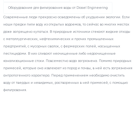
Оборудование для фильтрования воды от Diasel Engineering
Современные люди прекрасно осведомлены об ухудшении экологии. Если
наши предки пили воду из открытых водоемов, то сейчас во многих местах
даже запрещено купаться. В природные источники стекают жидкие отходы
с металлургических, нефтехимических и прочих промышленных
предприятий, с мусорных свалок, с фермерских полей, насыщенных
пестицидами. В них сливают неочищенные либо недоочищенные
канализационные стоки. Повсеместно вода загрязнена. Помимо природных
примесей, которые она извлекает из пород и почвы, в ней есть загрязнения
антропогенного характера. Перед применением необходимо очистить
воду от твердых и невидимых, растворенных в ней примесей, с помощью
фильтрования.