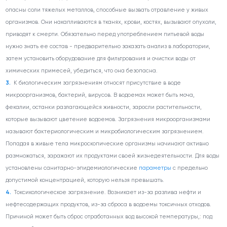
опасны соли тяжелых металлов, способные вызвать отравление у живых
организмов. Они накапливаются в тканях, крови, костях, вызывают опухоли,
приводят к смерти. Обязательно перед употреблением питьевой воды
нужно знать ее состав - предварительно заказать анализ в лаборатории,
затем установить оборудование для фильтрования и очистки воды от
химических примесей, убедиться, что она безопасна.
К биологическим загрязнениям относят присутствие в воде
микроорганизмов, бактерий, вирусов. В водоемах может быть моча,
фекалии, останки разлагающейся живности, заросли растительности,
которые вызывают цветение водоемов. Загрязнения микроорганизмами
называют бактериологическим и микробиологическим загрязнением.
Попадая в живые тела микроскопические организмы начинают активно
размножаться, заражают их продуктами своей жизнедеятельности. Для воды
установлены санитарно-эпидемиологические
параметры
с предельно
допустимой концентрацией, которую нельзя превышать.
Токсикологическое загрязнение. Возникает из-за разлива нефти и
нефтесодержащих продуктов, из-за сброса в водоемы токсичных отходов.
Причиной может быть сброс отработанных вод высокой температуры,: под