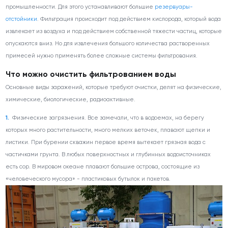
промышленности. Для этого устанавливают большие
резервуары-
отстойники
. Фильтрация происходит под действием кислорода, который вода
извлекает из воздуха и под действием собственной тяжести частиц, которые
опускаются вниз. Но для извлечения большого количества растворенных
примесей нужно применять более сложные системы фильтрования.
Что можно очистить фильтрованием воды
Основные виды заражений, которые требуют очистки, делят на физические,
химические, биологические, радиоактивные.
Физические загрязнения. Все замечали, что в водоемах, на берегу
которых много растительности, много мелких веточек, плавают щепки и
листики. При бурении скважин первое время вытекает грязная вода с
частичками грунта. В любых поверхностных и глубинных водоисточниках
есть сор. В мировом океане плавают большие острова, состоящие из
«человеческого мусора» - пластиковых бутылок и пакетов.