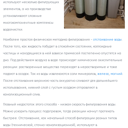
используют несколько фильтрующих
элементов, а на производстве
устанавливают сложные
многокомпонентные комплексы
водоочистки.
Наиболее простая физическая методика фильтрования -
отстаивание воды
.
После того, как жидкость побудет в спокойном состоянии, коллоидные
частицы и находящиеся в ней взвеси примесей постепенно опустятся на
дно. Под действием воздуха в воде происходят химические окислительные
реакции: растворенные вещества переходят в нерастворимые и тоже
падают в осадок. Так из воды извлекаются соли минералов,
железо
,
магний
.
После отстаивания верхнюю часть аккуратно сливают для дальнейшего
использования, нижний слой с густым осадком отправляют в
канализационный слив.
Главный недостаток этого способа - низкая скорость фильтрования воды.
Можно ускорить процесс подогревом, тогда реакции начнут протекать
быстрее. Отстаивание, как начальный способ фильтрации разных типов
воды (технической, сточно-канализационной), используют в