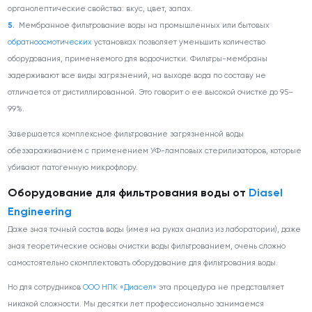
органолептические свойства: вкус, цвет, запах.
Мембранное фильтрование воды на промышленных или бытовых
обратноосмотических
установках позволяет уменьшить количество
оборудования, применяемого для водоочистки. Фильтры-мембраны
задерживают все виды загрязнений, на выходе вода по составу не
отличается от дистиллированной. Это говорит о ее высокой очистке до 95–
99%.
Завершается комплексное фильтрование загрязненной воды
обеззараживанием с применением УФ-ламповых стерилизаторов, которые
убивают патогенную микрофлору.
Оборудование для фильтрования воды от
Diasel
Engineering
Даже зная точный состав воды (имея на руках анализ из лаборатории), даже
зная теоретические основы очистки воды фильтрованием, очень сложно
самостоятельно скомплектовать оборудование для фильтрования воды.
Но для сотрудников
ООО НПК «Диасел»
эта процедура не представляет
никакой сложности. Мы десятки лет профессионально занимаемся