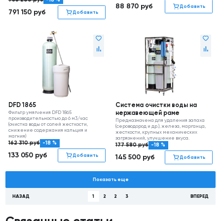
88 870
руб
Добавить
791 150
руб
Добавить
DFD 1865
Система очистки воды на
Фильтр умягчения DFD 1865
нержавеющей раме
производительностью до 6 м3/час
Предназначена для удаления запаха
(очистка воды от солей жесткости,
(сероводород и др.), железа, марганца,
снижение содержания кальция и
жесткости, крупных механических
магния)
загрязнений, улучшение вкуса.
162 310
руб
-18 %
177 580
руб
-18 %
133 050
руб
Добавить
145 500
руб
Добавить
Показать еще
НАЗАД
1
2
2
3
ВПЕРЕД