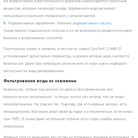
ее воздействием в растительности водоемов накапливаются токсичные
вещества, которые переходят в воду. Зараженная вода вызывают
сильнейшее кишечное отравление с сильной рвотой.
Радиоактивное заражение. Наличие
радиоактивных частиц
представляет повышенную опасность из-за возможности развития лучевой
болезни и всевозможных опухолей.
Санитарные норма и правила, в частности, новый СанПиН 1.2.3685-21
устанавливает допустимые параметры, в рамках которых вода считается
безопасной. Даже при небольших отклонениях от норм нужно подбирать
метод очистки воды фильтрованием.
Фильтрование воды из скважины
Казалось бы, глубоко под землей не должно быть физических или
биологических загрязнений - в толще грунта нет ветров, там не живут
микроорганизмы. Не совсем так. Повсюду, где есть водные залежи, есть
микроорганика. Бактерии живут даже во льдах и в термических источниках
при +90°С. В почве даже на большой глубине есть споры грибов, вирусы,
микоплазмы.
Водяные пласты вымывают вещества из подземных залежей ископаемых. В