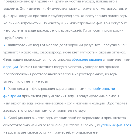
предназначено для удаления крупных частиц мусора, попавшего в
водоемы. Для извлечения физических частиц применяют магистральные
фильтры, которые врезают в трубопровод в точке поступления потока воды
на линию водоочистки. По конструкции магистральные фильтры могут быть
изготовлены в виде дисков, сеток, картриджей. Их относят к фильтрации
грубой очистки.
Фильтрование воды от железа дает хороший результат - попутно с Fe
+
удаляется марганец, сероводород, исчезает мутность и ржавый оттенок.
Фильтрация производится на установках
обезжелезивания
с применением
аэрации
. За счет нагнетания воздуха в систему ускоряется процесс
преобразования растворенного железа в нерастворенное, из воды
вытесняются летучие газы.
Установки для фильтрования воды с засыпными
ионообменными
фильтрами
применяют для умягчения воды. Гранулированные смолы
извлекают из воды ионы минералов - соли магния и кальция. Вода теряет
жесткость, становится намного приятнее на вкус.
Сорбционная очистка воды от примесей фильтрованием применяется
самостоятельно или на завершающем этапе. С помощью
угольных фильтров
из воды извлекаются остатки примесей, улучшаются ее