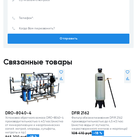
Отправить
Связанные товары
DRO-8040-4
DFIR 2162
Установка обратного осмоса DRO-8040-4
Фильтр обезжелезивания DFIR 2162
производительностью 4 м3/час (очистка
производительностью до 4,5 м3/час
от минерализации и неорганических
(очистка воды от мутности,
солей: натрий, хлориды, сульфаты,
нерастворенного железа и марганца)
нитраты и пр.)
108 410
руб
-18 %
965 200
руб
-18 %