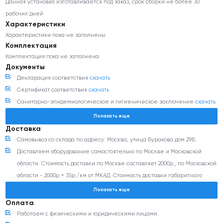
Данная установка изготавливается под заказ, срок сборки не более 30
рабочих дней
Характеристики
Характеристики пока не заполнены
Комплектация
Комплектация пока не заполнена
Документы
Декларация соответствия
скачать
Сертификат соответствия
скачать
Санитарно-эпидемиологическое и гигиеническое заключение
скачать
Показать еще
Доставка
Самовывоз со склада по адресу: Москва, улица Буракова дом 29Б.
Доставляем оборудование самостоятельно по Москве и Московской
области. Стоимость доставки по Москве составляет 2000р., по Московской
области - 2000р.+ 35р./км от МКАД. Стоимость доставки габаритного
оборудования (более 350 кг и/или 0,8 м3) согласовывается с
Показать еще
менеджером дополнительно.
Оплата
Доставка оборудования транспортными компаниями: Деловые линии,
Работаем с физическими и юридическими лицами.