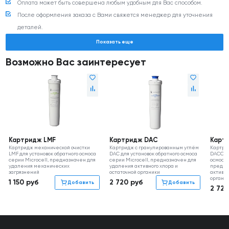
ПЭК, CDEK и любыми другими ТК (по согласованию). Стоимость доставки
Оплата может быть совершена любым удобным для Вас способом.
можно рассчитать на сайте транспортной компании. Доставка до
После оформления заказа с Вами свяжется менеджер для уточнения
терминала транспортной компании в г. Москве негабаритного
деталей.
оборудования (менее 350 кг и/или 0,8 м3) осуществляется бесплатно.
Показать еще
Возможно Вас заинтересует
Картридж LMF
Картридж DAC
Карт
Картридж механической очистки
Картридж с гранулированным углём
Картри
LMF для установок обратного осмоса
DAC для установок обратного осмоса
DACC дл
серии Microcell, предназначен для
серии Microcell, предназначен для
осмоса 
удаления механических
удаления активного хлора и
предна
загрязнений
остаточной органики
активно
органи
1 150
руб
2 720
руб
Добавить
Добавить
2 72