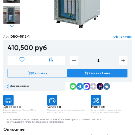
Арт.:
DRO-1812-1
В наличии
410,500 руб
В корзину
Купить в 1 клик
Задать вопрос
Доставка
Оплата
Монтаж
Быстро и удобно
по Москве, МО
и в
Наличные, картой,
безналичный расчёт
(с
Ежедневно (без выходных),
без
регионы России
НДС / без НДС)
предоплаты, работы
под ключ
Внешний вид товара может отличаться от изображений, представленных на сайте.
Без ухудшения потребительских качеств товара.
Описание