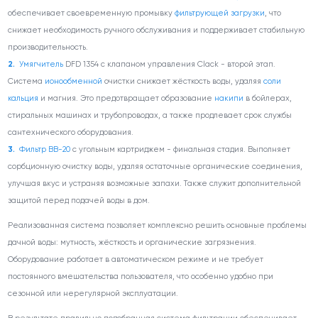
обеспечивает своевременную промывку
фильтрующей загрузки
, что
снижает необходимость ручного обслуживания и поддерживает стабильную
производительность.
Умягчитель
DFD 1354 с клапаном управления Clack - второй этап.
Система
ионообменной
очистки снижает жёсткость воды, удаляя
соли
кальция
и магния. Это предотвращает образование
накипи
в бойлерах,
стиральных машинах и трубопроводах, а также продлевает срок службы
сантехнического оборудования.
Фильтр ВВ-20
с угольным картриджем - финальная стадия. Выполняет
сорбционную очистку воды, удаляя остаточные органические соединения,
улучшая вкус и устраняя возможные запахи. Также служит дополнительной
защитой перед подачей воды в дом.
Реализованная система позволяет комплексно решить основные проблемы
дачной воды: мутность, жёсткость и органические загрязнения.
Оборудование работает в автоматическом режиме и не требует
постоянного вмешательства пользователя, что особенно удобно при
сезонной или нерегулярной эксплуатации.