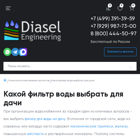
0
0
0
+7 (499) 391-39-59
+7 (929) 987-73-00
8 (800) 444-50-97
Бесплатный по России
Заказать звонок
Галерея реализованных проектов
Какой фильтр воды выбрать для дачи
Какой фильтр воды выбрать для
дачи
При организации водоснабжения за городом один из ключевых вопросов -
как выбрать
фильтр для воды на дачу
. В отличие от городской сети, вода из
скважины или колодца часто содержит
механические примеси
,
железо
,
повышенную
жёсткость
и растворённые минералы. Поэтому системы