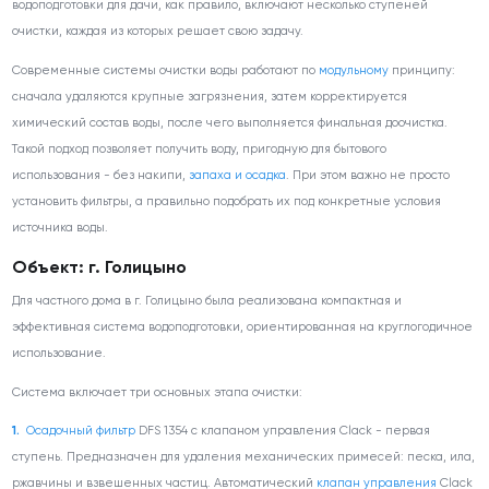
водоподготовки для дачи, как правило, включают несколько ступеней
очистки, каждая из которых решает свою задачу.
Современные системы очистки воды работают по
модульному
принципу:
сначала удаляются крупные загрязнения, затем корректируется
химический состав воды, после чего выполняется финальная доочистка.
Такой подход позволяет получить воду, пригодную для бытового
использования - без накипи,
запаха и осадка
. При этом важно не просто
установить фильтры, а правильно подобрать их под конкретные условия
источника воды.
Объект: г. Голицыно
Для частного дома в г. Голицыно была реализована компактная и
эффективная система водоподготовки, ориентированная на круглогодичное
использование.
Система включает три основных этапа очистки:
Осадочный фильтр
DFS 1354 с клапаном управления Clack - первая
ступень. Предназначен для удаления механических примесей: песка, ила,
ржавчины и взвешенных частиц. Автоматический
клапан управления
Clack