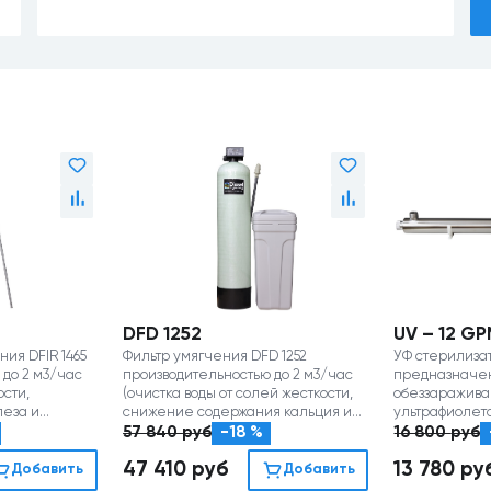
DFD 1252
UV – 12 G
ия DFIR 1465
Фильтр умягчения DFD 1252
УФ стерилизат
 до 2 м3/час
производительностью до 2 м3/час
предназначе
ости,
(очистка воды от солей жесткости,
обеззаражива
леза и
снижение содержания кальция и
ультрафиолет
магния)
(производител
57 840
руб
-18 %
16 800
руб
47 410
руб
13 780
ру
Добавить
Добавить