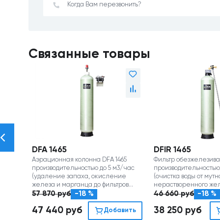
Связанные товары
DFA 1465
DFIR 1465
Аэрационная колонна DFA 1465
Фильтр обезжелезиван
производительностью до 5 м3/час
производительностью
(удаление запаха, окисление
(очистка воды от мутн
железа и марганца до фильтров
нерастворенного же
обезжелезивания)
марганца)
57 870
руб
-18 %
46 660
руб
-18 %
47 440
руб
38 250
руб
Добавить