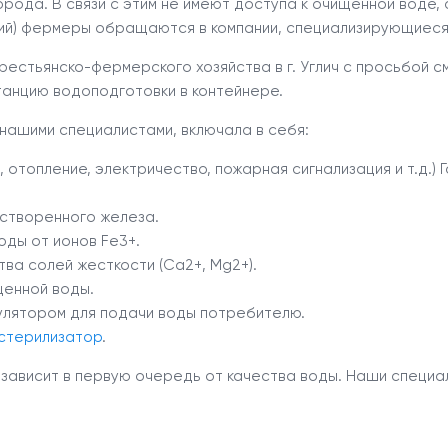
рода. В связи с этим не имеют доступа к очищенной воде,
ий) фермеры обращаются в компании, специализирующиеся 
рестьянско-фермерского хозяйства в г. Углич с просьбой с
анцию водоподготовки в контейнере.
 нашими специалистами, включала в себя:
отопление, электричество, пожарная сигнализация и т.д.) Г
створенного железа.
оды от ионов Fe
3+
.
тва солей жесткости (Са
2+
, Мg
2+
).
щенной воды.
мулятором для подачи воды потребителю.
стерилизатор
.
 зависит в первую очередь от качества воды. Наши специа