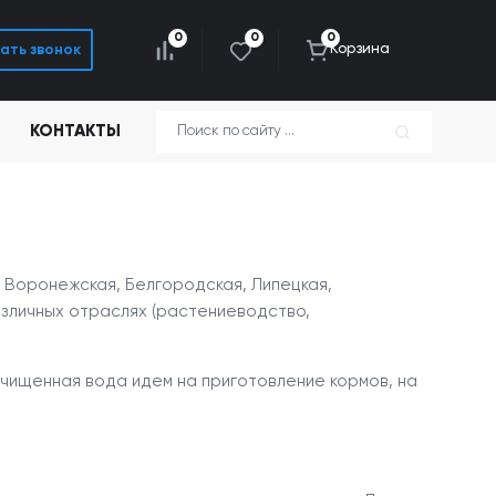
0
0
0
Корзина
ать звонок
КОНТАКТЫ
к Воронежская, Белгородская, Липецкая,
азличных отраслях (растениеводство,
чищенная вода идем на приготовление кормов, на