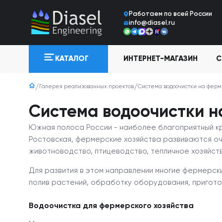
Работаем по всей Росcии
info@diasel.ru
ИНТЕРНЕТ-МАГАЗИН
С
КАТАЛОГ
Галерея реализованных проектов
Система водоочистки на фер
Система водоочистки н
Южная полоса России - наиболее благоприятный кра
Ростовская, фермерские хозяйства развиваются оч
животноводство, птицеводство, тепличное хозяйство,
Для развития в этом направлении многие фермерск
полив растений, обработку оборудования, пригото
Водоочистка для фермерского хозяйства