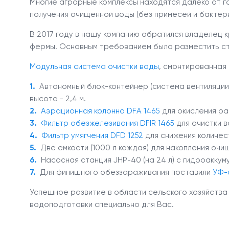
Многие аграрные комплексы находятся далеко от го
получения очищенной воды (без примесей и бактер
В 2017 году в нашу компанию обратился владелец к
фермы. Основным требованием было разместить ст
Модульная система очистки воды
, смонтированная
Автономный блок-контейнер (система вентиляции, 
высота - 2,4 м.
Аэрационная колонна DFA 1465
для окисления ра
Фильтр обезжелезивания DFIR 1465
для очистки в
Фильтр умягчения DFD 1252
для снижения количес
Две емкости (1000 л каждая) для накопления очи
Насосная станция JHP-40 (на 24 л) с гидроакку
Для финишного обеззараживания поставили
УФ-
Успешное развитие в области сельского хозяйства
водоподготовки специально для Вас.