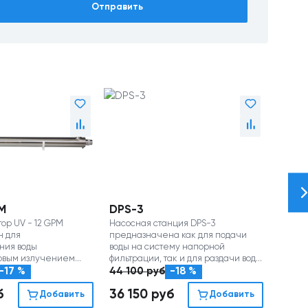
Отправить
PM
DPS-3
ор UV - 12 GPM
Насосная станция DPS-3
н для
предназначена как для подачи
ния воды
воды на систему напорной
овым излучением
фильтрации, так и для раздачи воды
ьность до 2,5 м3/час)
потребителю (до 3 м3/час)
-17 %
44 100
руб
-18 %
б
36 150
руб
Добавить
Добавить