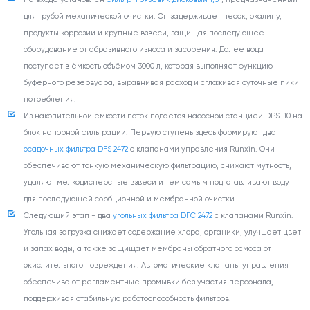
для грубой механической очистки. Он задерживает песок, окалину,
продукты коррозии и крупные взвеси, защищая последующее
оборудование от абразивного износа и засорения. Далее вода
поступает в ёмкость объёмом 3000 л, которая выполняет функцию
буферного резервуара, выравнивая расход и сглаживая суточные пики
потребления.
Из накопительной ёмкости поток подаётся насосной станцией DPS-10 на
блок напорной фильтрации. Первую ступень здесь формируют два
осадочных фильтра DFS 2472
с клапанами управления Runxin. Они
обеспечивают тонкую механическую фильтрацию, снижают мутность,
удаляют мелкодисперсные взвеси и тем самым подготавливают воду
для последующей сорбционной и мембранной очистки.
Следующий этап - два
угольных фильтра DFС 2472
с клапанами Runxin.
Угольная загрузка снижает содержание хлора, органики, улучшает цвет
и запах воды, а также защищает мембраны обратного осмоса от
окислительного повреждения. Автоматические клапаны управления
обеспечивают регламентные промывки без участия персонала,
поддерживая стабильную работоспособность фильтров.