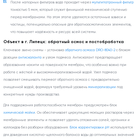
После напорных фильтров вода проходит через
мультипатронный фильтр
тонкостью 5 мкм, который служит финишной механической ступенью
перед мембранами. На этом этапе удаляются остаточные взвеси и
частицы, потенциально опасные для обратноосмотических элементов,
что повышает надёжность и ресурс всей системы.
Объект в г. Липецк: обратный осмос и постобработка
Ключевое звено схемы - установка
обратного осмоса DRO-8040-2
с блоком
дозации
антискаланта
и узлом подмеса. Антискалант предотвращает
образование накипи на поверхности мембран, что особенно важно при
работе с жёсткой и высокоминерализованной водой. Узел подмеса
позволяет смешивать пермеат обратного осмоса с предварительно
очищенной водой, формируя требуемый уровень
минерализации
под
конкретные нужды производства.
Для поддержания работоспособности мембран предусмотрен блок
химической мойки
. Он обеспечивает циркуляцию моющих растворов через
мембранные элементы и позволяет удалять отложения солей, органики и
коллоидов без разборки оборудования.
Блок корректировки pH
используется
для доведения кислотно-щелочного баланса воды до оптимальных значений