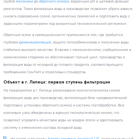
грубой
механики
до
обратного осмоса
, коррекции pH и целевой дозации
реагентов. Такая фильтрация воды в производстве позволяет убрать взвеси,
снизить содержание солей, органических примесей и подготовить воду с
заданными параметрами под конкретный технологический регламент.
Обратный осмос в промышленности применяется там, где требуется
глубокая
деминерализация
, защита теплообменников и получение воды
стабильно высокого качества. В связке с механическими, сорбционными и
химическими стадиями он обеспечивает полный цикл: производство и
фильтрация воды от исходной до готового продукта, соответствующего
требованиям СанПиН и отраслевых стандартов.
Объект в г. Липецк: первая ступень фильтрации
На предприятии в г. Липецк реализована многоступенчатая схема
фильтрации воды для производства, включающая блок предварительной
подготовки, установку обратного осмоса и систему постобработки. Все
ключевые узлы объединены в единую технологическую линию, что
позволяет управлять качеством воды на каждом этапе и адаптировать
систему к изменению состава исходной воды.
На входе установлен
фильтр-грязевик дисковый 1,5″
, предназначенный