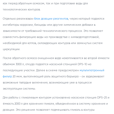
как перед обратным осмосом, так и при подготовке воды для
технологических контуров.
Отдельно реализован
блок дозации реагентов
, через который подаются
ингибиторы коррозии, биоциды или другие химические добавки в
зависимости от требований технологического процесса. Это позволяет
совместить фильтрацию воды на производстве с химводоподготовкой,
необходимой для котлов, охлаждающих контуров или замкнутых систем
циркуляции.
После обратного осмоса очищенная вода накапливается во второй ёмкости
объёмом 3000 л, откуда подаётся насосной станцией DPS-10 на
последующие участки. Далее в схеме предусмотрен
мультипатронный
фильтр
20 мкм, выполняющий роль защитного барьера - он задерживает
возможные твёрдые включения, возникающие уже в процессе
эксплуатации системы.
Для работы с гликолевым контуром установлена насосная станция DPS-25 и
ёмкость 2000 л для хранения гликоля, объединённая в систему хранения и
дозации. Это решение позволяет подмешивать гликоль в контуры