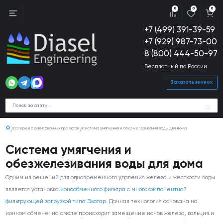
0
0
0
+7 (499) 391-39-59
+7 (929) 987-73-00
8 (800) 444-50-97
Бесплатный по России
Заказать звонок
Галерея реализованных проектов
Система умягчения и обезжелезивания воды для дома
Система умягчения и
обезжелезивания воды для дома
Одним из решений для одновременного удаления железа и жесткости воды
является установка
ионообменного фильтра с многокомпонентной
фильтрующей загрузкой типа Экотар
. Данная технология основана на
ионном обмене: на смоле происходит замещение ионов железа, кальция и