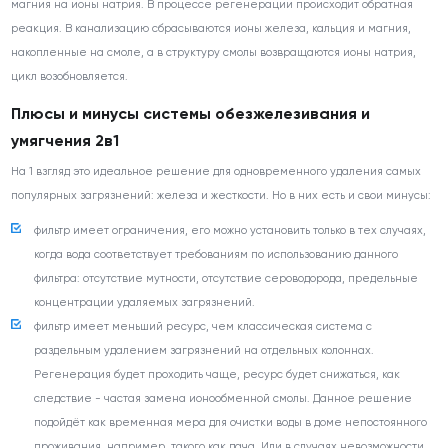
магния на ионы натрия. В процессе регенерации происходит обратная
реакция. В канализацию сбрасываются ионы железа, кальция и магния,
накопленные на смоле, а в структуру смолы возвращаются ионы натрия,
цикл возобновляется.
Плюсы и минусы системы обезжелезивания и
умягчения 2в1
На 1 взгляд это идеальное решение для одновременного удаления самых
популярных загрязнений: железа и жесткости. Но в них есть и свои минусы:
фильтр имеет ограничения, его можно установить только в тех случаях,
когда вода соответствует требованиям по использованию данного
фильтра: отсутствие мутности, отсутствие сероводорода, предельные
концентрации удаляемых загрязнений.
фильтр имеет меньший ресурс, чем классическая система с
раздельным удалением загрязнений на отдельных колоннах.
Регенерация будет проходить чаще, ресурс будет снижаться, как
следствие - частая замена ионообменной смолы. Данное решение
подойдёт как временная мера для очистки воды в доме непостоянного
проживания, например, такого как дача. Или в случаях невозможности