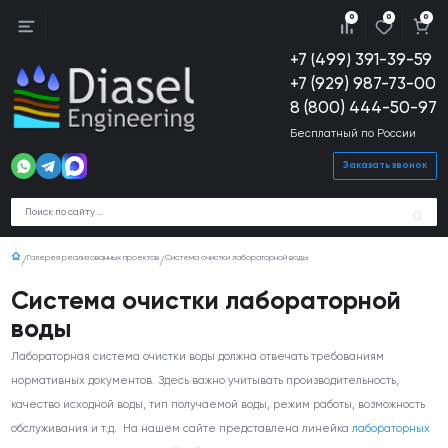
0
0
0
+7 (499) 391-39-59
+7 (929) 987-73-00
8 (800) 444-50-97
Бесплатный по России
Заказать звонок
Галерея реализованных проектов
Система очистки лабораторной воды
Система очистки лабораторной
воды
Лабораторная система очистки воды должна отвечать требованиям
нормативных документов. Здесь важно учитывать производительность,
качество исходной воды, тип получаемой воды, режим работы, возможность
обслуживания и т.д. На нашем сайте представлена линейка
лабораторных