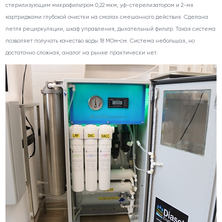
стерилизующим микрофильтром 0,22 мкм, уф-стерелизатором и 2-мя
картриджами глубокой очистки на смолах смешанного действия. Сделана
петля рециркуляции, шкаф управления, дыхательный фильтр. Такая система
позволяет получать качество воды 18 МОм•см. Система небольшая, но
достаточно сложная, аналог на рынке практически нет.