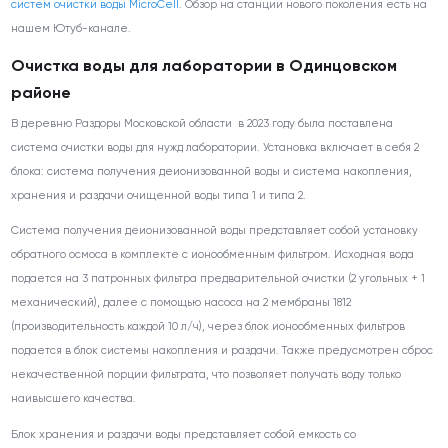
систем очистки воды MicroCell
. Обзор на станции нового поколения есть на
нашем Ютуб-канале.
Очистка воды для лаборатории в Одинцовском
районе
В деревню Раздоры Московской области в 2023 году была поставлена
система очистки воды для нужд лаборатории. Установка включает в себя 2
блока: система получения деионизованной воды и система накопления,
хранения и раздачи очищенной воды типа 1 и типа 2.
Система получения деионизованной воды представляет собой установку
обратного осмоса в комплекте с ионообменным фильтром. Исходная вода
подается на 3 патронных фильтра предварительной очистки (2 угольных + 1
механический), далее с помощью насоса на 2 мембраны 1812
(производительность каждой 10 л/ч), через блок ионообменных фильтров
подается в блок системы накопления и раздачи. Также предусмотрен сброс
некачественной порции фильтрата, что позволяет получать воду только
наивысшего качества.
Блок хранения и раздачи воды представляет собой емкость со