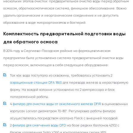
нескольких этапов очистки: предварительная очистка воды перед обратным
осмосом, обратноосмотическая система, финишное обессоливание. Важно
удалить органические и неорганические соединения и не допустить
образование в воде микроорганизмов и бактерий.
Комплектность предварительной подготовки воды
для обратного осмоса
В 2014 году в Сергиево-Посадском районе на фармацевтическом
предприятии была установлена система предварительной очистки воды
перед осмосом, включающая в себя следующее оборудование:
Так как вода поступала из скважины, требовалось установить 2
аэрационные станции DFA 1865
для перевода железа в нерастворимую
форму. На каждой колонне установлено по 2 компрессора и блок
попеременной работы.
4
фильтра для очистки воды от окисленного железа DFIR
в оцинкованных
корпусах Lorivan диаметром 70-80". Регулировка работы фильтра
осуществлялась посредством клапана Fleck с внешней посадкой.
2
фильтра для смягчения воды DFD
на базе редких баллонов 42102 с
блоком управления Siata V360 и контроллерами серии XP5.