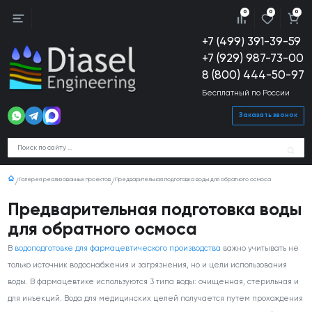
0
0
0
+7 (499) 391-39-59
+7 (929) 987-73-00
8 (800) 444-50-97
Бесплатный по России
Заказать звонок
Галерея реализованных проектов
Предварительная подготовка воды для обратного осмоса
Предварительная подготовка воды
для обратного осмоса
В
водоподготовке для фармацевтического производства
важно учитывать не
только источник водоснабжения и загрязнения, но и цели использования
воды. В фармацевтике используются 3 типа воды: очищенная, стерильная и
для инъекций. Вода для медицинских целей получается путем прохождения