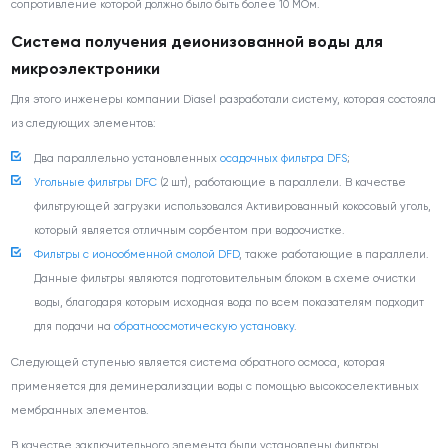
сопротивление которой должно было быть более 10 МОм.
Система получения деионизованной воды для
микроэлектроники
Для этого инженеры компании Diasel разработали систему, которая состояла
из следующих элементов:
Два параллельно установленных
осадочных фильтра DFS
;
Угольные фильтры DFC
(2 шт), работающие в параллели. В качестве
фильтрующей загрузки использовался Активированный кокосовый уголь,
который является отличным сорбентом при водоочистке.
Фильтры с ионообменной смолой DFD
, также работающие в параллели.
Данные фильтры являются подготовительным блоком в схеме очистки
воды, благодаря которым исходная вода по всем показателям подходит
для подачи на
обратноосмотическую установку
.
Следующей ступенью является система обратного осмоса, которая
применяется для деминерализации воды с помощью высокоселективных
мембранных элементов.
В качестве заключительного элемента были установлены фильтры