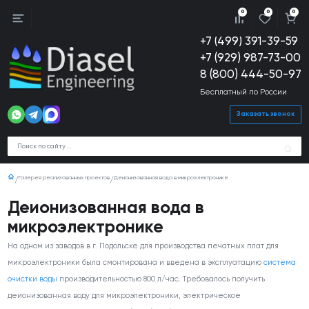
0
0
0
+7 (499) 391-39-59
+7 (929) 987-73-00
8 (800) 444-50-97
Бесплатный по России
Заказать звонок
Галерея реализованных проектов
Деионизованная вода в микроэлектронике
Деионизованная вода в
микроэлектронике
На одном из заводов в г. Подольске для производства печатных плат для
микроэлектроники была смонтирована и введена в эксплуатацию
система
очистки воды
производительностью 800 л/час. Требовалось получить
деионизованная воду для микроэлектроники, электрическое