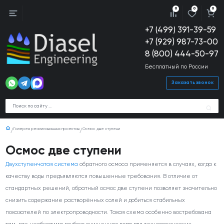
0
0
0
+7 (499) 391-39-59
+7 (929) 987-73-00
8 (800) 444-50-97
Бесплатный по России
Заказать звонок
Галерея реализованных проектов
Осмос две ступени
Осмос две ступени
Двухступенчатая система
обратного осмоса применяется в случаях, когда к
качеству воды предъявляются повышенные требования. В отличие от
стандартных решений, обратный осмос две ступени позволяет значительно
снизить содержание растворённых солей и добиться стабильных
показателей по электропроводности. Такая схема особенно востребована