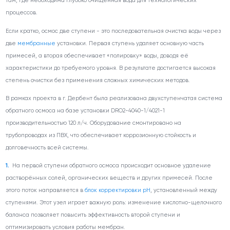
там, где необходима глубоко очищенная вода для технологических
процессов.
Если кратко, осмос две ступени - это последовательная очистка воды через
две
мембранные
установки. Первая ступень удаляет основную часть
примесей, а вторая обеспечивает «полировку» воды, доводя её
характеристики до требуемого уровня. В результате достигается высокая
степень очистки без применения сложных химических методов.
В рамках проекта в г. Дербент была реализована двухступенчатая система
обратного осмоса на базе установки DRO2-4040-1/4021-1
производительностью 120 л/ч. Оборудование смонтировано на
трубопроводах из ПВХ, что обеспечивает коррозионную стойкость и
долговечность всей системы.
На первой ступени обратного осмоса происходит основное удаление
растворённых солей, органических веществ и других примесей. После
этого поток направляется в
блок корректировки pH
, установленный между
ступенями. Этот узел играет важную роль: изменение кислотно-щелочного
баланса позволяет повысить эффективность второй ступени и
оптимизировать условия работы мембран.