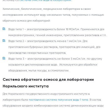
использутся
системы очистки воды в лабораториях
.
Химические, биологические, медицинские лаборатории в своих
исследованиях используют воду нескольких типов, получаемых с помощью
обратного осмоса для лабораторий:
Вода типа 1 – электропроводимость более 18 МОм*см. Применяется для
микроэлектроники, генной инженерии, приготовлении реактивов и т.п.
Вода типа 2 – электропроводимость менее 1 мкСм/см. Для
приготовления буферных растворов, препаратов для инъекций, для
производства лекарственных препаратов.
Вода типа 3 – электропроводимость не более 5 мкСм/см. по-другому
называется дистиллированная вода. Используется для обработки
оборудования, мытья посуды, в стоматологии.
Система обратного осмоса для лаборатории
Норильского института
Для Норильского государственного индустриального института в
лабораторию была
поставлена система получения воды 1 типа
. В состав
оборудования входила комбинированная система деминерализации воды