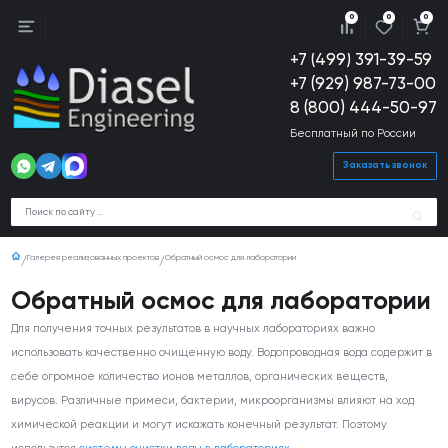
0
0
0
+7 (499) 391-39-59
+7 (929) 987-73-00
8 (800) 444-50-97
Бесплатный по России
Заказать звонок
Галерея реализованных проектов
Обратный осмос для лаборатории
Обратный осмос для лаборатории
Для получения точных результатов в научных лабораториях важно
использовать качественно очищенную воду. Водопроводная вода содержит в
себе огромное количество ионов металлов, органических веществ,
вирусов. Различные примеси, бактерии, микроорганизмы влияют на ход
химической реакции и могут искажать конечный результат. Поэтому