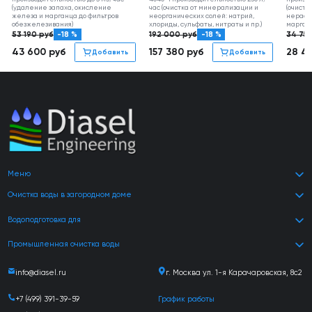
(удаление запаха, окисление
час (очистка от минерализации и
(очистк
железа и марганца до фильтров
неорганических солей: натрий,
нераст
обезжелезивания)
хлориды, сульфаты, нитраты и пр.)
марган
53 190
руб
-18 %
192 000
руб
-18 %
34 75
43 600
руб
157 380
руб
28 4
Добавить
Добавить
Меню
Очистка воды в загородном доме
Водоподготовка для
Промышленная очистка воды
info@diasel.ru
г. Москва ул. 1-я Карачаровская, 8с2
+7 (499) 391-39-59
График работы